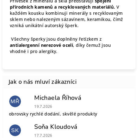
Přívěsek z minerálu a skla představují
spojení
přírodních kamenů a recyklovaných materiálů.
V
každém kousku kombinuji minerály s recyklovaným
sklem nebo nalezeným sázavínem, keramikou, čímž
vzniká unikátní autorský šperk.
Všechny šperky jsou doplněny řetízkem z
antialergenní nerezové oceli
, díky čemuž jsou
vhodné i pro alergiky.
Michaela Říhová
MŘ
Hodnocení obchodu je 5 z 5 hvězdiček.
19.7.2026
obrovsky rychlé dodání, skvělé produkty
Soňa Kloudová
SK
Hodnocení obchodu je 5 z 5 hvězdiček.
17.7.2026