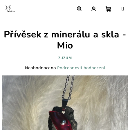
Přejít
na
obsah
Nákupn
Hledat
Přihlášení
Přívěsek z minerálu a skla -
košík
Mio
ZUZUM
Průměrné
Neohodnoceno
Podrobnosti hodnocení
hodnocení
produktu
je
0,0
z
5
hvězdiček.