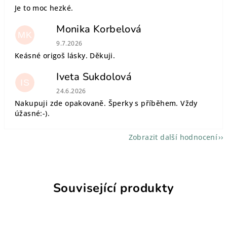
Je to moc hezké.
Monika Korbelová
MK
Hodnocení obchodu je 5 z 5 hvězdiček.
9.7.2026
Keásné origoš lásky. Děkuji.
Iveta Sukdolová
IS
Hodnocení obchodu je 5 z 5 hvězdiček.
24.6.2026
Nakupuji zde opakovaně. Šperky s příběhem. Vždy
úžasné:-).
Zobrazit další hodnocení
Související produkty