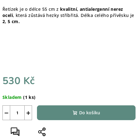
Řetízek je o délce 55 cm z
kvalitní, antialergenní nerez
oceli
, která zůstává hezky stříbřitá. Délka celého přívěsku je
2, 5 cm.
530 Kč
Měrná
Skladem
(1 ks)
cena:
−
+
Do košíku