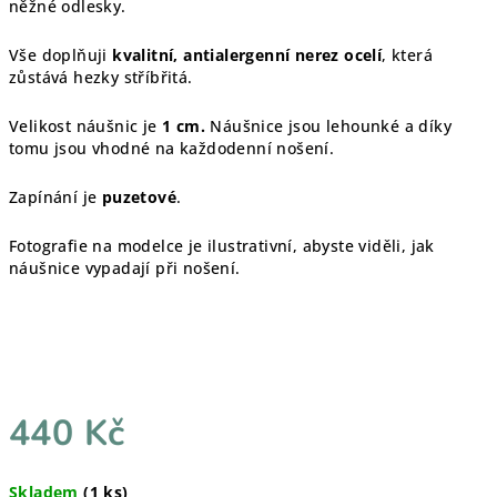
něžné odlesky.
Vše doplňuji
kvalitní, antialergenní nerez ocelí
, která
zůstává hezky stříbřitá.
Velikost náušnic je
1 cm.
Náušnice jsou lehounké a díky
tomu jsou vhodné na každodenní nošení.
Zapínání je
puzetové
.
Fotografie na modelce je ilustrativní, abyste viděli, jak
náušnice vypadají při nošení.
440 Kč
Měrná
Skladem
(1 ks)
cena: