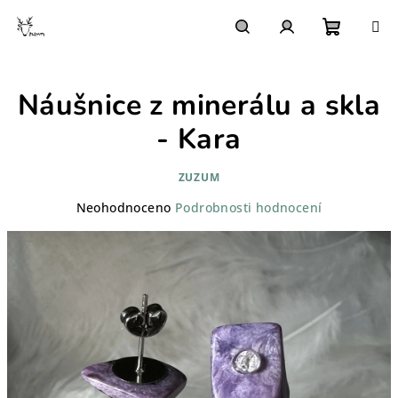
Přejít
na
obsah
Nákupn
Hledat
Přihlášení
Náušnice z minerálu a skla
košík
- Kara
ZUZUM
Průměrné
Neohodnoceno
Podrobnosti hodnocení
hodnocení
produktu
je
0,0
z
5
hvězdiček.