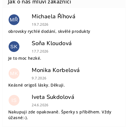
Michaela Říhová
MŘ
Hodnocení obchodu je 5 z 5 hvězdiček.
19.7.2026
obrovsky rychlé dodání, skvělé produkty
Soňa Kloudová
SK
Hodnocení obchodu je 5 z 5 hvězdiček.
17.7.2026
Je to moc hezké.
Monika Korbelová
MK
Hodnocení obchodu je 5 z 5 hvězdiček.
9.7.2026
Keásné origoš lásky. Děkuji.
Iveta Sukdolová
IS
Hodnocení obchodu je 5 z 5 hvězdiček.
24.6.2026
Nakupuji zde opakovaně. Šperky s příběhem. Vždy
úžasné:-).