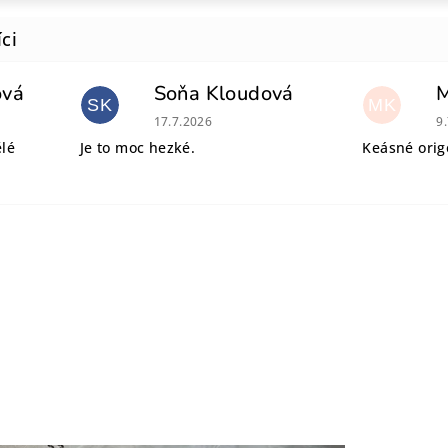
ová
Soňa Kloudová
SK
MK
 je 5 z 5 hvězdiček.
Hodnocení obchodu je 5 z 5 hvězdiček.
H
17.7.2026
9
ělé
Je to moc hezké.
Keásné origo