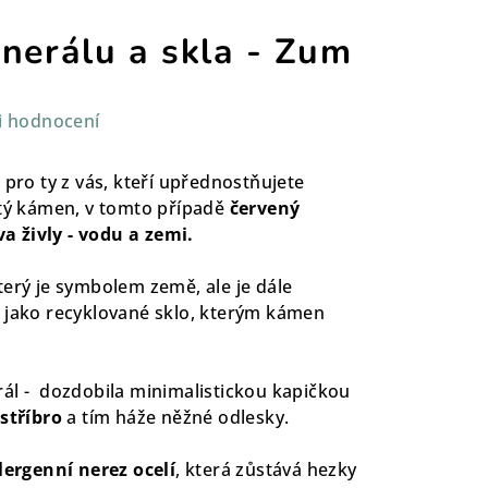
nerálu a skla - Zum
i hodnocení
 pro ty z vás, kteří upřednostňujete
itý kámen, v tomto případě
červený
a živly - vodu a zemi.
terý je symbolem země, ale je dále
 jako recyklované sklo, kterým kámen
ál - dozdobila minimalistickou kapičkou
stříbro
a tím háže něžné odlesky.
lergenní nerez ocelí
, která zůstává hezky