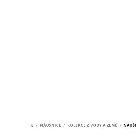
Přejít
na
obsah
/
NÁUŠNICE
/
KOLEKCE Z VODY A ZEMĚ
/
NÁUŠN
DOMŮ