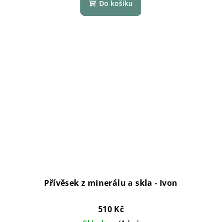
Do košíku
Přívěsek z minerálu a skla - Ivon
510 Kč