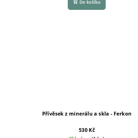
Do košíku
Přívěsek z minerálu a skla - Ferkon
530 Kč