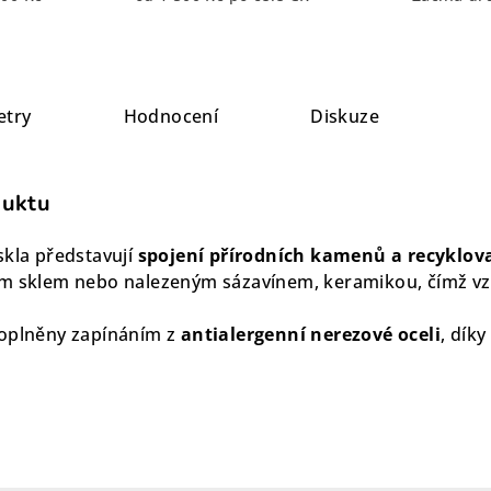
etry
Hodnocení
Diskuze
duktu
skla představují
spojení přírodních kamenů a recyklov
ým sklem nebo nalezeným sázavínem, keramikou, čímž vzn
oplněny zapínáním z
antialergenní nerezové oceli
, díky