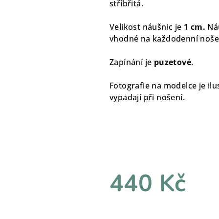
stříbřitá.
Velikost náušnic je
1 cm.
Ná
vhodné na každodenní noše
Zapínání je
puzetové
.
Fotografie na modelce je ilus
vypadají při nošení.
440 Kč
Měrná
cena: