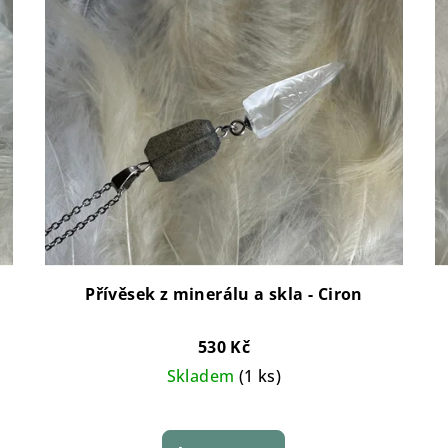
Přívěsek z minerálu a skla - Ciron
530 Kč
Skladem
(1 ks)