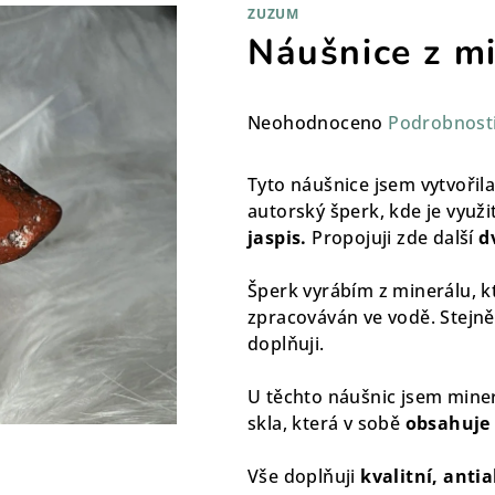
ZUZUM
Náušnice z mi
Průměrné
Neohodnoceno
Podrobnost
hodnocení
produktu
Tyto náušnice jsem vytvořila
je
autorský šperk, kde je využ
0,0
jaspis.
Propojuji zde další
dv
z
5
Šperk vyrábím z minerálu, k
hvězdiček.
zpracováván ve vodě. Stejně
doplňuji.
U těchto náušnic jsem miner
skla, která v sobě
obsahuje 
Vše doplňuji
kvalitní, antia