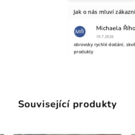
Michaela Říh
MŘ
Hodnocení obchodu
19.7.2026
obrovsky rychlé dodání, skv
produkty
Související produkty