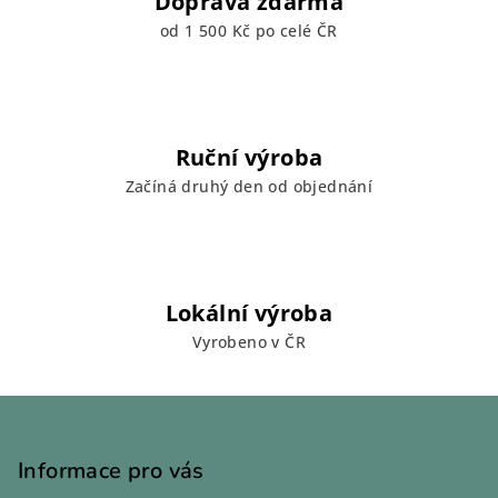
Doprava zdarma
ý
od 1 500 Kč po celé ČR
p
i
s
u
Ruční výroba
Začíná druhý den od objednání
Lokální výroba
Vyrobeno v ČR
Z
á
p
Informace pro vás