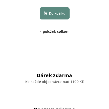
Do košíku
4
položek celkem
O
v
l
á
d
a
c
í
Dárek zdarma
p
Ke každé objednávce nad 1100 Kč
r
v
k
y
v