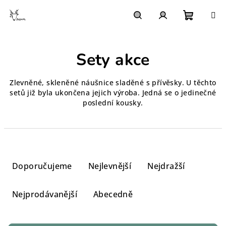
Přejít
na
obsah
Nákupn
Hledat
Přihlášení
Sety akce
košík
Zlevněné, skleněné náušnice sladěné s přívěsky. U těchto
setů již byla ukončena jejich výroba. Jedná se o jedinečné
poslední kousky.
Ř
a
Doporučujeme
Nejlevnější
Nejdražší
z
e
Nejprodávanější
Abecedně
n
í