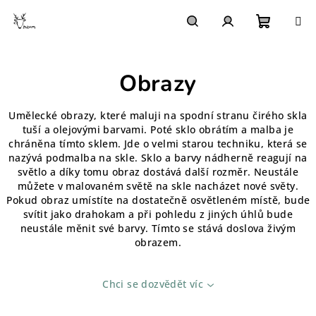
Přejít
na
obsah
Nákupn
Hledat
Přihlášení
Obrazy
košík
Umělecké obrazy, které maluji na spodní stranu čirého skla
tuší a olejovými barvami. Poté sklo obrátím a malba je
chráněna tímto sklem. Jde o velmi starou techniku, která se
nazývá podmalba na skle. Sklo a barvy nádherně reagují na
světlo a díky tomu obraz dostává další rozměr. Neustále
můžete v malovaném světě na skle nacházet nové světy.
Pokud obraz umístíte na dostatečně osvětleném místě, bude
svítit jako drahokam a při pohledu z jiných úhlů bude
neustále měnit své barvy. Tímto se stává doslova živým
obrazem.
Chci se dozvědět víc