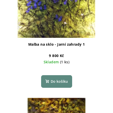
r
o
d
u
k
t
ů
Malba na sklo - Jarní zahrady 1
9 800 Kč
Skladem
(1 ks)
Do košíku