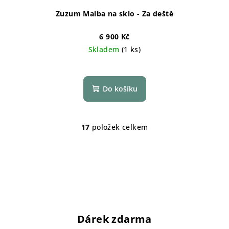
Zuzum Malba na sklo - Za deště
6 900 Kč
Skladem
(1 ks)
Do košíku
17
položek celkem
O
v
l
á
d
a
c
í
Dárek zdarma
p