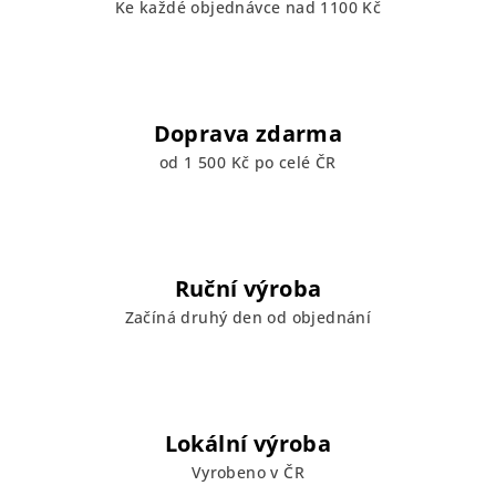
Ke každé objednávce nad 1100 Kč
r
v
k
y
v
Doprava zdarma
ý
od 1 500 Kč po celé ČR
p
i
s
u
Ruční výroba
Začíná druhý den od objednání
Lokální výroba
Vyrobeno v ČR