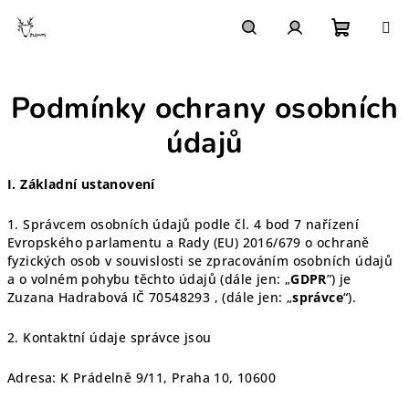
Přejít
na
obsah
Nákupn
Hledat
Přihlášení
Podmínky ochrany osobních
košík
údajů
I.
Základní ustanovení
1. Správcem osobních údajů podle čl. 4 bod 7 nařízení
Evropského parlamentu a Rady (EU) 2016/679 o ochraně
fyzických osob v souvislosti se zpracováním osobních údajů
a o volném pohybu těchto údajů (dále jen: „
GDPR
”) je
Zuzana Hadrabová IČ 70548293 , (dále jen: „
správce
“).
2. Kontaktní údaje správce jsou
Adresa: K Prádelně 9/11, Praha 10, 10600