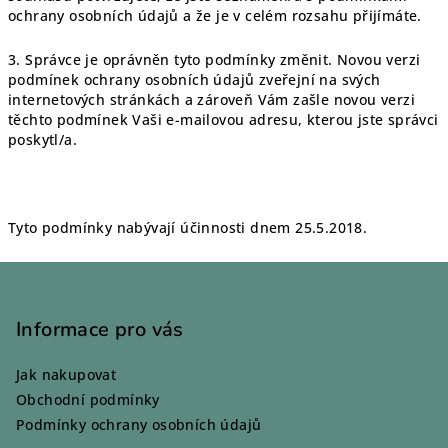
ochrany osobních údajů a že je v celém rozsahu přijímáte.
3. Správce je oprávněn tyto podmínky změnit. Novou verzi
podmínek ochrany osobních údajů zveřejní na svých
internetových stránkách a zároveň Vám zašle novou verzi
těchto podmínek Vaši e-mailovou adresu, kterou jste správci
poskytl/a.
Tyto podmínky nabývají účinnosti dnem 25.5.2018.
Z
á
p
Informace pro vás
a
Jak nakupovat
t
Obchodní podmínky
í
Podmínky ochrany osobních údajů