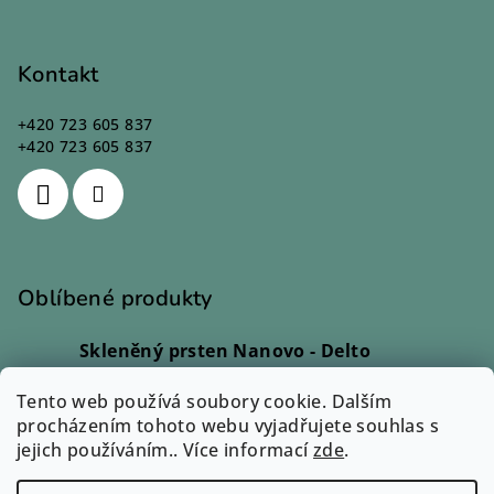
Kontakt
+420 723 605 837
+420 723 605 837
Oblíbené produkty
Skleněný prsten Nanovo - Delto
Ivana Kadlecová
|
Hodnocení produktu je 5 z 5 hvězdiček.
Tento web používá soubory cookie. Dalším
Skleněný prsten - Lio
procházením tohoto webu vyjadřujete souhlas s
Monika Svobodová
|
jejich používáním.. Více informací
Hodnocení produktu je 5 z 5 hvězdiček.
zde
.
Skleněný prsten - Rono