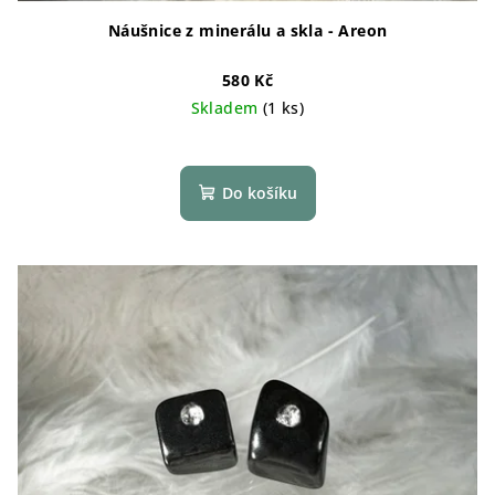
ů
Náušnice z minerálu a skla - Areon
580 Kč
Skladem
(1 ks)
Do košíku