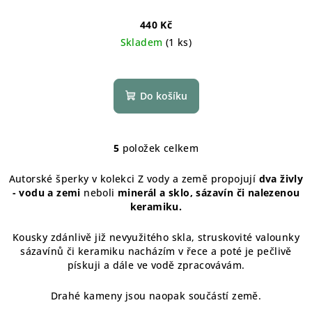
440 Kč
Skladem
(1 ks)
Do košíku
5
položek celkem
O
v
Autorské šperky v kolekci Z vody a země propojují
dva živly
l
- vodu a zemi
neboli
minerál a sklo, sázavín či nalezenou
á
keramiku.
d
a
Kousky zdánlivě již nevyužitého skla, struskovité valounky
c
sázavínů či keramiku nacházím v řece a poté je pečlivě
í
pískuji a dále ve vodě zpracovávám.
p
Drahé kameny jsou naopak součástí země.
r