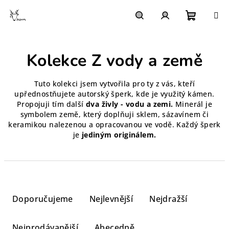
Přejít
na
obsah
Nákupn
Hledat
Přihlášení
Kolekce Z vody a země
košík
Tuto kolekci jsem vytvořila pro ty z vás, kteří
upřednostňujete autorský šperk, kde je využitý kámen.
Propojuji tím další
dva živly - vodu a zemi.
Minerál je
symbolem země, který doplňuji sklem, sázavínem či
keramikou nalezenou a opracovanou ve vodě. Každý šperk
je
jediným originálem.
Ř
a
Doporučujeme
Nejlevnější
Nejdražší
z
e
Nejprodávanější
Abecedně