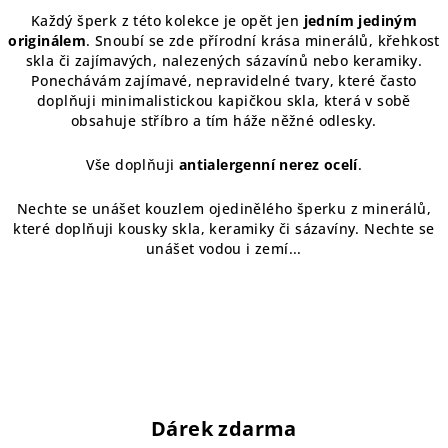
v
Každý šperk z této kolekce je opět jen
jedním jediným
k
originálem
. Snoubí se zde přírodní krása minerálů, křehkost
y
skla či zajímavých, nalezených sázavínů nebo keramiky.
v
Ponechávám zajímavé, nepravidelné tvary, které často
ý
doplňuji minimalistickou kapičkou skla, která v sobě
p
obsahuje stříbro a tím háže něžné odlesky.
i
s
Vše doplňuji
antialergenní nerez ocelí
.
u
Nechte se unášet kouzlem ojedinělého šperku z minerálů,
které doplňuji kousky skla, keramiky či sázavíny. Nechte se
unášet vodou i zemí...
Dárek zdarma