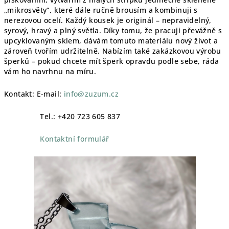
„mikrosvěty“, které dále ručně brousím a kombinuji s
nerezovou ocelí. Každý kousek je originál – nepravidelný,
syrový, hravý a plný světla. Díky tomu, že pracuji převážně s
upcyklovaným sklem, dávám tomuto materiálu nový život a
zároveň tvořím udržitelně. Nabízím také zakázkovou výrobu
šperků – pokud chcete mít šperk opravdu podle sebe, ráda
vám ho navrhnu na míru.
Kontakt: E-mail:
info@zuzum.cz
Tel.: +420 723 605 837
Kontaktní formulář