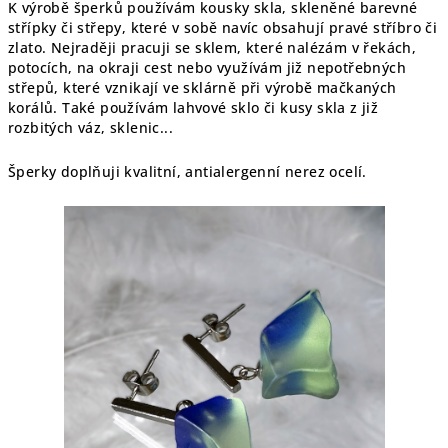
K výrobě šperků používám kousky skla, skleněné barevné
střípky či střepy, které v sobě navíc obsahují pravé stříbro či
zlato. Nejraději pracuji se sklem, které nalézám v řekách,
potocích, na okraji cest nebo využívám již nepotřebných
střepů, které vznikají ve sklárně při výrobě mačkaných
korálů. Také používám lahvové sklo či kusy skla z již
rozbitých váz, sklenic...
Šperky doplňuji kvalitní, antialergenní nerez ocelí.