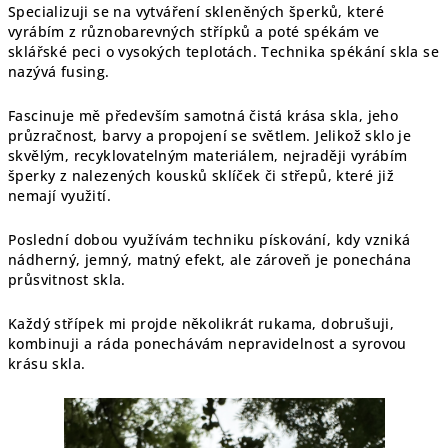
Specializuji se na vytváření skleněných šperků, které
vyrábím z různobarevných střípků a poté spékám ve
sklářské peci o vysokých teplotách. Technika spékání skla se
nazývá fusing.
Fascinuje mě především samotná čistá krása skla, jeho
průzračnost, barvy a propojení se světlem. Jelikož sklo je
skvělým, recyklovatelným materiálem, nejraději vyrábím
šperky z nalezených kousků sklíček či střepů, které již
nemají využití.
Poslední dobou využívám techniku pískování, kdy vzniká
nádherný, jemný, matný efekt, ale zároveň je ponechána
průsvitnost skla.
Každý střípek mi projde několikrát rukama, dobrušuji,
kombinuji a ráda ponechávám nepravidelnost a syrovou
krásu skla.