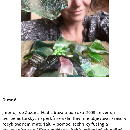
O mně
Jmenuji se Zuzana Hadrabová a od roku 2008 se věnuji
tvorbě autorských šperků ze skla. Baví mě objevovat krásu v
recyklovaném materiálu – pomocí techniky fusing a
pískováním, vytvářím z malých střípků jedinečné skleněné