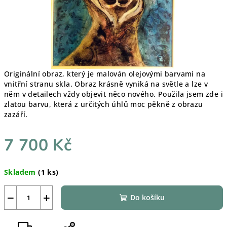
Originální obraz, který je malován olejovými barvami na
vnitřní stranu skla. Obraz krásně vyniká na světle a lze v
něm v detailech vždy objevit něco nového. Použila jsem zde i
zlatou barvu, která z určitých úhlů moc pěkně z obrazu
zazáří.
7 700 Kč
Měrná
Skladem
(1 ks)
cena:
−
+
Do košíku