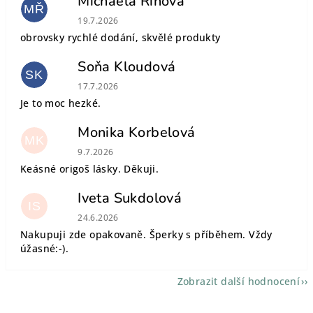
Michaela Říhová
MŘ
Hodnocení obchodu je 5 z 5 hvězdiček.
19.7.2026
obrovsky rychlé dodání, skvělé produkty
Soňa Kloudová
SK
Hodnocení obchodu je 5 z 5 hvězdiček.
17.7.2026
Je to moc hezké.
Monika Korbelová
MK
Hodnocení obchodu je 5 z 5 hvězdiček.
9.7.2026
Keásné origoš lásky. Děkuji.
Iveta Sukdolová
IS
Hodnocení obchodu je 5 z 5 hvězdiček.
24.6.2026
Nakupuji zde opakovaně. Šperky s příběhem. Vždy
úžasné:-).
Zobrazit další hodnocení