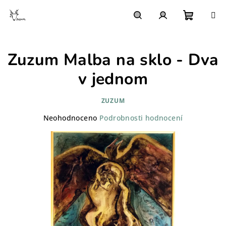
Přejít
na
obsah
Nákupn
Hledat
Přihlášení
Zuzum Malba na sklo - Dva
košík
v jednom
ZUZUM
Průměrné
Neohodnoceno
Podrobnosti hodnocení
hodnocení
produktu
je
0,0
z
5
hvězdiček.