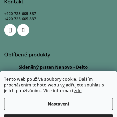
Kontakt
+420 723 605 837
+420 723 605 837
Oblíbené produkty
Skleněný prsten Nanovo - Delto
Ivana Kadlecová
|
Hodnocení produktu je 5 z 5 hvězdiček.
Tento web používá soubory cookie. Dalším
Skleněný prsten - Lio
procházením tohoto webu vyjadřujete souhlas s
Monika Svobodová
|
jejich používáním.. Více informací
Hodnocení produktu je 5 z 5 hvězdiček.
zde
.
Skleněný prsten - Rono
Ilona Dvořáková
|
Nastavení
Hodnocení produktu je 5 z 5 hvězdiček.
Copyright 2026
Zuzum.cz
. Všechna práva vyhrazena.