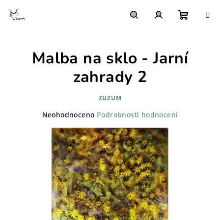
Přejít
na
obsah
Nákupn
Hledat
Přihlášení
Malba na sklo - Jarní
košík
zahrady 2
ZUZUM
Průměrné
Neohodnoceno
Podrobnosti hodnocení
hodnocení
produktu
je
0,0
z
5
hvězdiček.