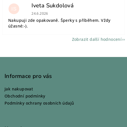
Iveta Sukdolová
IS
Hodnocení obchodu je 5 z 5 hvězdiček.
24.6.2026
Nakupuji zde opakovaně. Šperky s příběhem. Vždy
úžasné:-).
Zobrazit další hodnocení
Z
á
p
Informace pro vás
a
Jak nakupovat
t
Obchodní podmínky
í
Podmínky ochrany osobních údajů