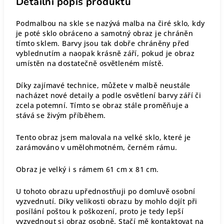
Detailní popis produktu
Podmalbou na skle se nazývá malba na čiré sklo, kdy
je poté sklo obráceno a samotný obraz je chráněn
tímto sklem. Barvy jsou tak dobře chráněny před
vyblednutím a naopak krásně září, pokud je obraz
umístěn na dostatečně osvětleném místě.
Díky zajímavé technice, můžete v malbě neustále
nacházet nové detaily a podle osvětlení barvy září či
zcela potemní. Tímto se obraz stále proměňuje a
stává se živým příběhem.
Tento obraz jsem malovala na velké sklo, které je
zarámováno v umělohmotném, černém rámu.
Obraz je velký i s rámem 61 cm x 81 cm.
U tohoto obrazu upřednostňuji po domluvě osobní
vyzvednutí. Díky velikosti obrazu by mohlo dojít při
posílání poštou k poškození, proto je tedy lepší
vyzvednout si obraz osobně. Stačí mě kontaktovat na