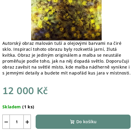
Autorský obraz malován tuší a olejovými barvami na čiré
sklo. Inspirací tohoto obrazu byly rozkvetlá jarní, žlutá
kvítka. Obraz je jediným originálem a malba se neustále
proměňuje podle toho, jak na něj dopadá světlo. Doporučuji
obraz zavěsit na světlé místo, kde malba nádherně vynikne i
s jemnými detaily a budete mít napořád kus jara v místnosti.
12 000 Kč
Měrná
Skladem
(1 ks)
cena:
−
+
Do košíku