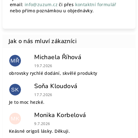
email:
info@zuzum.cz
či přes
kontaktní formulář
nebo přímo poznámkou u objednávky.
Michaela Říhová
MŘ
Hodnocení obchodu je 5 z 5 hvězdiček.
19.7.2026
obrovsky rychlé dodání, skvělé produkty
Soňa Kloudová
SK
Hodnocení obchodu je 5 z 5 hvězdiček.
17.7.2026
Je to moc hezké.
Monika Korbelová
MK
Hodnocení obchodu je 5 z 5 hvězdiček.
9.7.2026
Keásné origoš lásky. Děkuji.