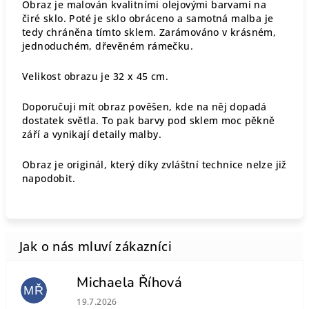
Obraz je malován kvalitními olejovými barvami na
čiré sklo. Poté je sklo obráceno a samotná malba je
tedy chráněna tímto sklem. Zarámováno v krásném,
jednoduchém, dřevěném rámečku.
Velikost obrazu je 32 x 45 cm.
Doporučuji mít obraz pověšen, kde na něj dopadá
dostatek světla. To pak barvy pod sklem moc pěkně
září a vynikají detaily malby.
Obraz je originál, který díky zvláštní technice nelze již
napodobit.
Michaela Říhová
MŘ
Hodnocení obchodu je 5 z 5 hvězdiček.
19.7.2026