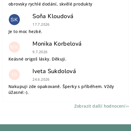
obrovsky rychlé dodání, skvělé produkty
Soňa Kloudová
SK
Hodnocení obchodu je 5 z 5 hvězdiček.
17.7.2026
Je to moc hezké.
Monika Korbelová
MK
Hodnocení obchodu je 5 z 5 hvězdiček.
9.7.2026
Keásné origoš lásky. Děkuji.
Iveta Sukdolová
IS
Hodnocení obchodu je 5 z 5 hvězdiček.
24.6.2026
Nakupuji zde opakovaně. Šperky s příběhem. Vždy
úžasné:-).
Zobrazit další hodnocení
Z