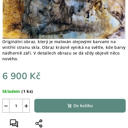
Originální obraz, který je malován olejovými barvami na
vnitřní stranu skla. Obraz krásně vyniká na světle, kde barvy
nádherně září. V detailech obrazu se dá vždy objevit něco
nového.
6 900 Kč
Měrná
Skladem
(1 ks)
cena:
−
+
Do košíku