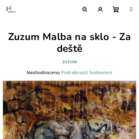
Přejít
na
obsah
Nákupn
Hledat
Přihlášení
Zuzum Malba na sklo - Za
košík
deště
ZUZUM
Průměrné
Neohodnoceno
Podrobnosti hodnocení
hodnocení
produktu
je
0,0
z
5
hvězdiček.