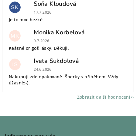
Soňa Kloudová
SK
Hodnocení obchodu je 5 z 5 hvězdiček.
17.7.2026
Je to moc hezké.
Monika Korbelová
MK
Hodnocení obchodu je 5 z 5 hvězdiček.
9.7.2026
Keásné origoš lásky. Děkuji.
Iveta Sukdolová
IS
Hodnocení obchodu je 5 z 5 hvězdiček.
24.6.2026
Nakupuji zde opakovaně. Šperky s příběhem. Vždy
úžasné:-).
Zobrazit další hodnocení
Z
á