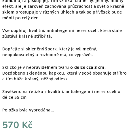
kombinuji a pískuji jej. Tím vzniká nádherný, jemný, matný
efekt, ale je zároveň zachována průzračnost a světlo krásně
sklem prostupuje v různých úhlech a tak se přívěsek bude
měnit po celý den.
Vše doplňuji kvalitní, antialergenní nerez ocelí, která stále
zůstává krásně stříbřitá.
Dopřejte si skleněný šperk, který je výjimečný,
neopakovatelný a rozhodně má, co vyprávět.
Sklíčko je v nepravidelném tvaru
o délce cca 3 cm
.
Dozdobeno skleněnou kapkou, která v sobě obsahuje stříbro
a tím háže krásný, něžný odlesk.
Zavěšeno na řetízku z kvalitní, antialergenní nerez oceli o
délce 55 cm.
Položka byla vyprodána…
570 Kč