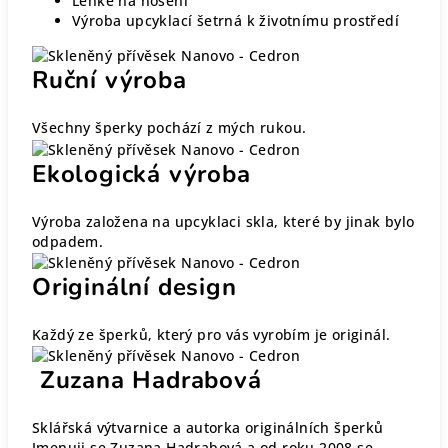
Lehké na nošení
Výroba upcyklací šetrná k životnímu prostředí
Ruční výroba
Všechny šperky pochází z mých rukou.
Ekologická výroba
Výroba založena na upcyklaci skla, které by jinak bylo
odpadem.
Originální design
Každý ze šperků, který pro vás vyrobím je originál.
Zuzana Hadrabová
Sklářská výtvarnice a autorka originálních šperků
Jmenuji se Zuzana Hadrabová a od roku 2008 se