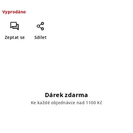
Měrná
Vyprodáno
cena:
Zeptat se
Sdílet
Dárek zdarma
Ke každé objednávce nad 1100 Kč