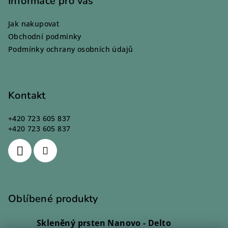
p
Informace pro vás
a
Jak nakupovat
t
Obchodní podmínky
í
Podmínky ochrany osobních údajů
Kontakt
+420 723 605 837
+420 723 605 837
Oblíbené produkty
Skleněný prsten Nanovo - Delto