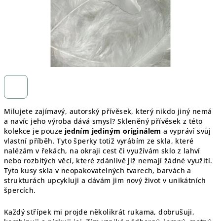
Milujete zajímavý, autorský přívěsek, který nikdo jiný nemá
a navíc jeho výroba dává smysl? Skleněný přívěsek z této
kolekce je pouze
jedním jediným originálem
a vypráví svůj
vlastní příběh. Tyto šperky totiž vyrábím ze skla, které
nalézám v řekách, na okraji cest či využívám sklo z lahví
nebo rozbitých věcí, které zdánlivě již nemají žádné využití.
Tyto kusy skla v neopakovatelných tvarech, barvách a
strukturách upcykluji a dávám jim nový život v unikátních
špercích.
Každý střípek mi projde několikrát rukama, dobrušuji,