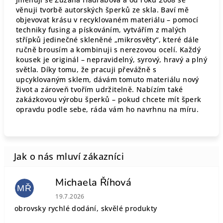
věnuji tvorbě autorských šperků ze skla. Baví mě
objevovat krásu v recyklovaném materiálu – pomocí
techniky fusing a pískováním, vytvářím z malých
střípků jedinečné skleněné „mikrosvěty“, které dále
ručně brousím a kombinuji s nerezovou ocelí. Každý
kousek je originál – nepravidelný, syrový, hravý a plný
světla. Díky tomu, že pracuji převážně s
upcyklovaným sklem, dávám tomuto materiálu nový
život a zároveň tvořím udržitelně. Nabízím také
zakázkovou výrobu šperků – pokud chcete mít šperk
opravdu podle sebe, ráda vám ho navrhnu na míru.
Michaela Říhová
MŘ
Hodnocení obchodu je 5 z 5 hvězdiček.
19.7.2026
obrovsky rychlé dodání, skvělé produkty