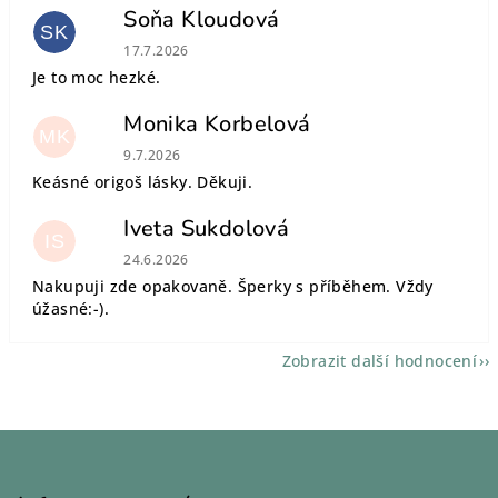
Soňa Kloudová
SK
Hodnocení obchodu je 5 z 5 hvězdiček.
17.7.2026
Je to moc hezké.
Monika Korbelová
MK
Hodnocení obchodu je 5 z 5 hvězdiček.
9.7.2026
Keásné origoš lásky. Děkuji.
Iveta Sukdolová
IS
Hodnocení obchodu je 5 z 5 hvězdiček.
24.6.2026
Nakupuji zde opakovaně. Šperky s příběhem. Vždy
úžasné:-).
Zobrazit další hodnocení
Z
á