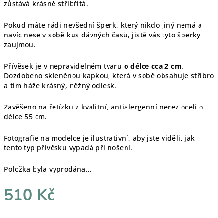
zůstává krásně stříbřitá.
Pokud máte rádi nevšední šperk, který nikdo jiný nemá a
navíc nese v sobě kus dávných časů, jistě vás tyto šperky
zaujmou.
Přívěsek je v nepravidelném tvaru
o délce cca 2 cm
.
Dozdobeno skleněnou kapkou, která v sobě obsahuje stříbro
a tím háže krásný, něžný odlesk.
Zavěšeno na řetízku z kvalitní, antialergenní nerez oceli o
délce 55 cm.
Fotografie na modelce je ilustrativní, aby jste viděli, jak
tento typ přívěsku vypadá při nošení.
Položka byla vyprodána…
510 Kč
Měrná