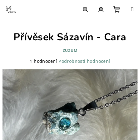
Přejít
na
obsah
Nákupn
Hledat
Přihlášení
Přívěsek Sázavín - Cara
košík
ZUZUM
Průměrné
1 hodnocení
Podrobnosti hodnocení
hodnocení
produktu
je
3,0
z
5
hvězdiček.