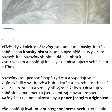
Přívěseky z kolekce
Sázavíny
jsou unikátní kousky, které v
sobě nesou
kousky historie
. Jde o ojedinělé nálezy v řece
Sázavě, kde Sázavíny sbírám a dále je obrušuji,
zpracovávám a doplňuji kousky skla obsahující v sobě často
stříbro.
Sázavíny jsou podobné např. tyrkysu a vypadají velmi
zajímavě díky své barvě a bublinkatému povrchu. Pocházejí
ze 17. - 18. století a vznikly při výrobě železa. Obsahují v
sobě sklovitou hmotu a jsou velmi zajímavou ozdobou.
Každý šperk je
neopakovatelný a
pouze jediným originálem.
Vše doplňuji kvalitní,
antialergenní nerez ocelí
, která stále