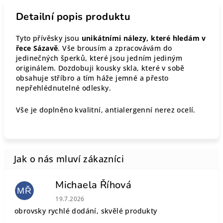
Detailní popis produktu
Tyto přívěsky jsou
unikátními nálezy, které hledám v
řece Sázavě
. Vše brousím a zpracovávám do
jedinečných šperků, které jsou jedním jediným
originálem. Dozdobuji kousky skla, které v sobě
obsahuje stříbro a tím háže jemné a přesto
nepřehlédnutelné odlesky.
Vše je doplněno kvalitní, antialergenní nerez ocelí.
Michaela Říhová
MŘ
Hodnocení obchodu je 5 z 5 hvězdiček.
19.7.2026
obrovsky rychlé dodání, skvělé produkty