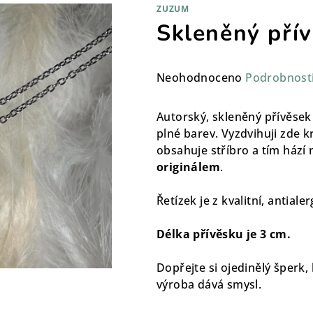
ZUZUM
Skleněný přív
Průměrné
Neohodnoceno
Podrobnost
hodnocení
produktu
Autorský, skleněný přívěsek
je
plné barev. Vyzdvihuji zde k
0,0
obsahuje stříbro a tím hází
z
originálem
.
5
hvězdiček.
Řetízek je z kvalitní, antial
Délka přívěsku je 3 cm.
Dopřejte si ojedinělý šperk,
výroba dává smysl.