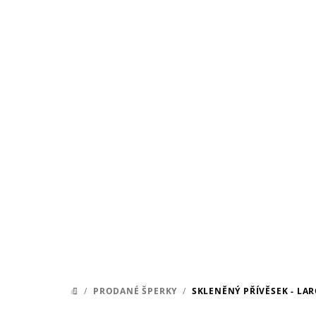
Přejít
na
obsah
/
PRODANÉ ŠPERKY
/
SKLENĚNÝ PŘÍVĚSEK - LA
DOMŮ