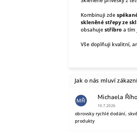
Skleněné přívěsky z té
Kombinuji zde
spékané
skleněné střepy ze sk
obsahuje
stříbro
a tím 
Vše doplňuji kvalitní, a
Michaela Říh
MŘ
Hodnocení obchodu
19.7.2026
obrovsky rychlé dodání, skv
produkty