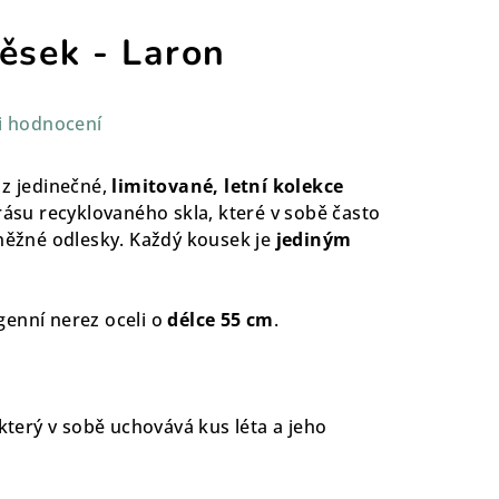
ěsek - Laron
i hodnocení
 z jedinečné,
limitované, letní kolekce
rásu recyklovaného skla, které v sobě často
 něžné odlesky. Každý kousek je
jediným
ergenní nerez oceli o
délce 55 cm
.
 který v sobě uchovává kus léta a jeho