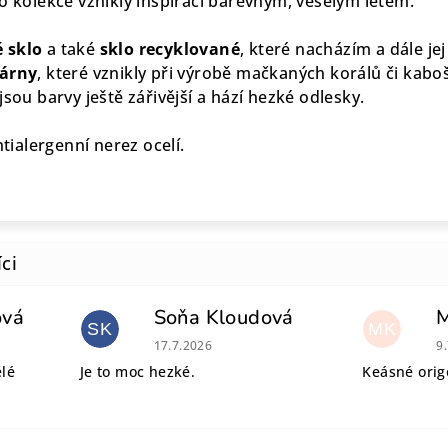
to kolekce vznikly inspirací barevným, veselým létem.
 sklo
a také
sklo recyklované
, které nacházím a dále je
lárny
, které vznikly při výrobě mačkaných korálů či kaboš
jsou barvy ještě zářivější a hází hezké odlesky.
ntialergenní nerez ocelí.
ová
Soňa Kloudová
SK
MK
 je 5 z 5 hvězdiček.
Hodnocení obchodu je 5 z 5 hvězdiček.
H
17.7.2026
9
ělé
Je to moc hezké.
Keásné origo