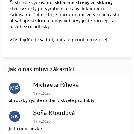
Často zde využívám i
skleněné střepy ze sklárny
,
které vznikly při výrobě mačkaných korálů či
kabošanů. Toto sklo je unikátní tím, že v sobě často
obsahuje
stříbro
a tím jsou barvy ještě zářivější a
hází hezké odlesky.
Vše doplňuji kvalitní, antialergenní nerez ocelí.
Michaela Říhová
MŘ
Hodnocení obchodu je 5 z 5 hvězdiček.
19.7.2026
obrovsky rychlé dodání, skvělé produkty
Soňa Kloudová
SK
Hodnocení obchodu je 5 z 5 hvězdiček.
17.7.2026
Je to moc hezké.