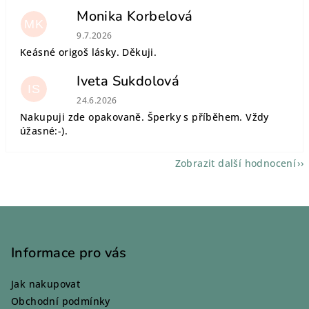
Monika Korbelová
MK
Hodnocení obchodu je 5 z 5 hvězdiček.
9.7.2026
Keásné origoš lásky. Děkuji.
Iveta Sukdolová
IS
Hodnocení obchodu je 5 z 5 hvězdiček.
24.6.2026
Nakupuji zde opakovaně. Šperky s příběhem. Vždy
úžasné:-).
Zobrazit další hodnocení
Z
á
p
Informace pro vás
a
Jak nakupovat
t
Obchodní podmínky