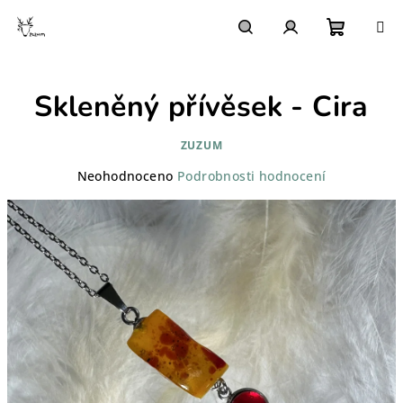
Přejít
na
obsah
Nákupn
Hledat
Přihlášení
Skleněný přívěsek - Cira
košík
ZUZUM
Průměrné
Neohodnoceno
Podrobnosti hodnocení
hodnocení
produktu
je
0,0
z
5
hvězdiček.