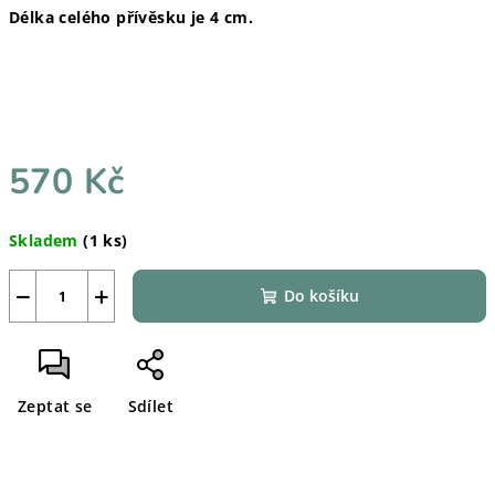
Délka celého přívěsku je 4 cm.
570 Kč
Měrná
Skladem
(1 ks)
cena:
−
+
Do košíku
Zeptat se
Sdílet