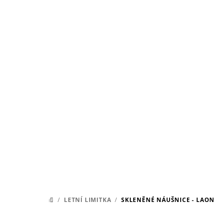
Přejít
na
obsah
/
LETNÍ LIMITKA
/
SKLENĚNÉ NÁUŠNICE - LAON
DOMŮ