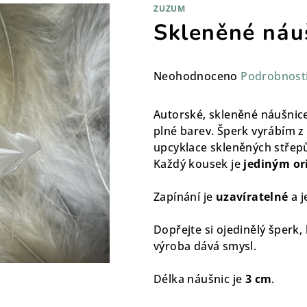
ZUZUM
Skleněné náu
Průměrné
Neohodnoceno
Podrobnost
hodnocení
produktu
Autorské, skleněné náušnice
je
plné barev. Šperk vyrábím z
0,0
upcyklace skleněných střepů,
z
Každý kousek je
jediným or
5
hvězdiček.
Zapínání je
uzavíratelné
a j
Dopřejte si ojedinělý šperk,
výroba dává smysl.
Délka náušnic je
3 cm
.