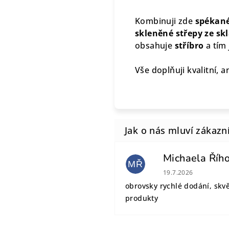
Kombinuji zde
spékané
skleněné střepy ze sk
obsahuje
stříbro
a tím 
Vše doplňuji kvalitní, a
Michaela Říh
MŘ
Hodnocení obchodu
19.7.2026
obrovsky rychlé dodání, skv
produkty