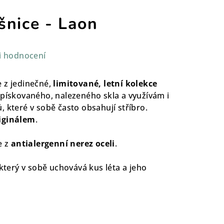
šnice - Laon
i hodnocení
 z jedinečné,
limitované, letní kolekce
 pískovaného, nalezeného skla a využívám i
 které v sobě často obsahují stříbro.
iginálem
.
e z
antialergenní nerez oceli
.
 který v sobě uchovává kus léta a jeho