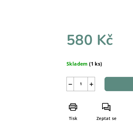
580 Kč
Měrná
cena:
Skladem
(1 ks)
−
+
Tisk
Zeptat se