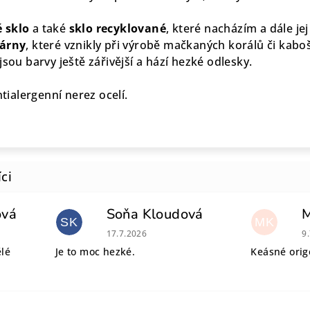
 sklo
a také
sklo recyklované
, které nacházím a dále je
lárny
, které vznikly při výrobě mačkaných korálů či kaboš
jsou barvy ještě zářivější a hází hezké odlesky.
ntialergenní nerez ocelí.
ová
Soňa Kloudová
SK
MK
 je 5 z 5 hvězdiček.
Hodnocení obchodu je 5 z 5 hvězdiček.
H
17.7.2026
9
ělé
Je to moc hezké.
Keásné origo