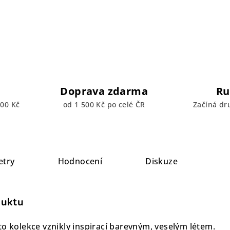
Doprava zdarma
Ru
00 Kč
od 1 500 Kč po celé ČR
Začíná dr
etry
Hodnocení
Diskuze
duktu
to kolekce vznikly inspirací barevným, veselým létem.