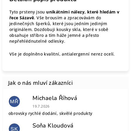
Tyto prsteny jsou
unikátními nálezy, které hledám v
řece Sázavě
. Vše brousím a zpracovávám do
jedinečných šperků, které jsou jedním jediným
originálem. Dozdobuji kousky skla, které v sobě
obsahuje stříbro a tím háže jemné a přesto
nepřehlédnutelné odlesky.
Vše je doplněno kvalitní, antialergenní nerez ocelí.
Michaela Říhová
MŘ
Hodnocení obchodu je 5 z 5 hvězdiček.
19.7.2026
obrovsky rychlé dodání, skvělé produkty
Soňa Kloudová
SK