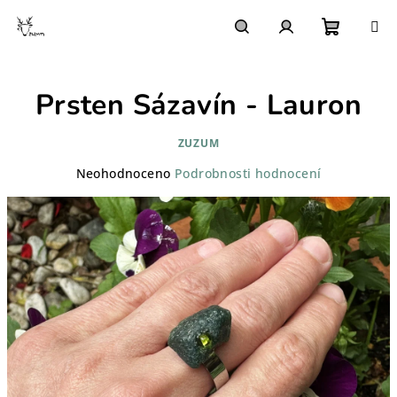
Přejít
na
obsah
Nákupn
Hledat
Přihlášení
Prsten Sázavín - Lauron
košík
ZUZUM
Průměrné
Neohodnoceno
Podrobnosti hodnocení
hodnocení
produktu
je
0,0
z
5
hvězdiček.