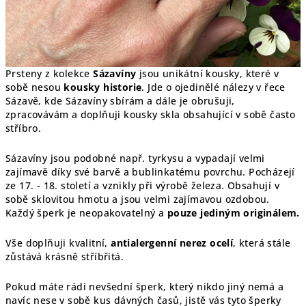
Prsteny z kolekce
Sázavíny
jsou unikátní kousky, které v
sobě nesou
kousky historie
. Jde o ojedinělé nálezy v řece
Sázavě, kde Sázavíny sbírám a dále je obrušuji,
zpracovávám a doplňuji kousky skla obsahující v sobě často
stříbro.
Sázavíny jsou podobné např. tyrkysu a vypadají velmi
zajímavě díky své barvě a bublinkatému povrchu. Pocházejí
ze 17. - 18. století a vznikly při výrobě železa. Obsahují v
sobě sklovitou hmotu a jsou velmi zajímavou ozdobou.
Každý šperk je
neopakovatelný a
pouze jediným originálem.
Vše doplňuji kvalitní,
antialergenní nerez ocelí
, která stále
zůstává krásně stříbřitá.
Pokud máte rádi nevšední šperk, který nikdo jiný nemá a
navíc nese v sobě kus dávných časů, jistě vás tyto šperky