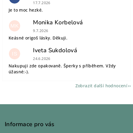
Hodnocení obchodu je 5 z 5 hvězdiček.
17.7.2026
Je to moc hezké.
Monika Korbelová
MK
Hodnocení obchodu je 5 z 5 hvězdiček.
9.7.2026
Keásné origoš lásky. Děkuji.
Iveta Sukdolová
IS
Hodnocení obchodu je 5 z 5 hvězdiček.
24.6.2026
Nakupuji zde opakovaně. Šperky s příběhem. Vždy
úžasné:-).
Zobrazit další hodnocení
Z
á
p
Informace pro vás