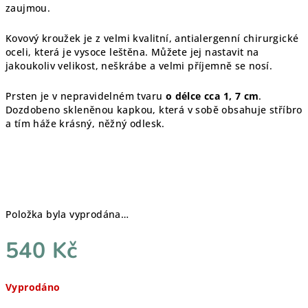
zaujmou.
Kovový kroužek je z velmi kvalitní, antialergenní chirurgické
oceli, která je vysoce leštěna. Můžete jej nastavit na
jakoukoliv velikost, neškrábe a velmi příjemně se nosí.
Prsten je v nepravidelném tvaru
o délce cca 1, 7 cm
.
Dozdobeno skleněnou kapkou, která v sobě obsahuje stříbro
a tím háže krásný, něžný odlesk.
Položka byla vyprodána…
540 Kč
Měrná
Vyprodáno
cena: