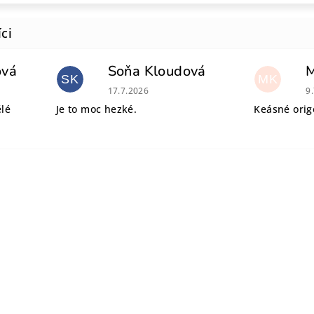
ová
Soňa Kloudová
SK
MK
 je 5 z 5 hvězdiček.
Hodnocení obchodu je 5 z 5 hvězdiček.
H
17.7.2026
9
ělé
Je to moc hezké.
Keásné origo