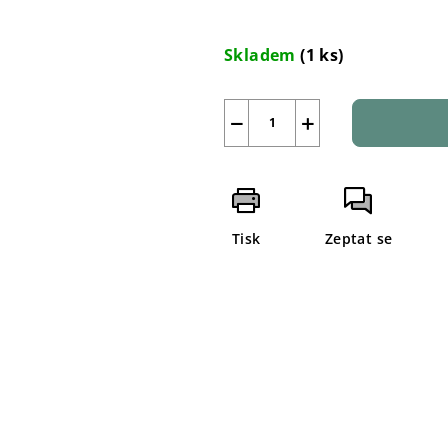
Měrná
cena:
Skladem
(1 ks)
−
+
Tisk
Zeptat se