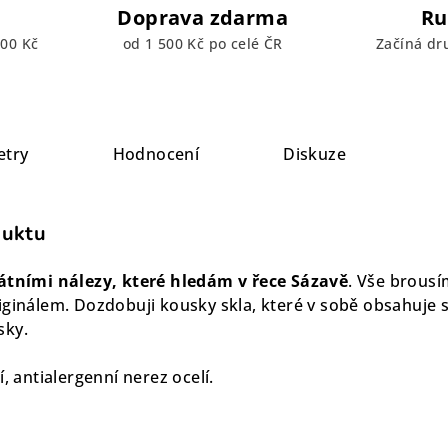
Doprava zdarma
Ru
00 Kč
od 1 500 Kč po celé ČR
Začíná dr
etry
Hodnocení
Diskuze
duktu
tními nálezy, které hledám v řece Sázavě
. Vše brous
iginálem. Dozdobuji kousky skla, které v sobě obsahuje s
sky.
, antialergenní nerez ocelí.