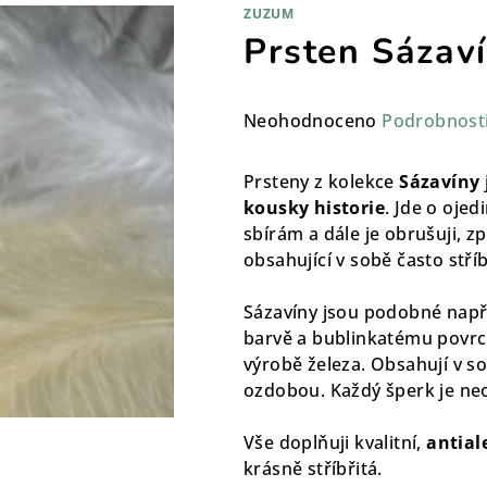
ZUZUM
Prsten Sázaví
Průměrné
Neohodnoceno
Podrobnost
hodnocení
produktu
Prsteny z kolekce
Sázavíny
je
kousky historie
. Jde o ojed
0,0
sbírám a dále je obrušuji, 
z
obsahující v sobě často stří
5
hvězdiček.
Sázavíny jsou podobné např.
barvě a bublinkatému povrchu.
výrobě železa. Obsahují v s
ozdobou. Každý šperk je
ne
Vše doplňuji kvalitní,
antial
krásně stříbřitá.