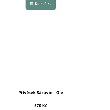
Do košíku
Přívěsek Sázavín - Ole
570 Kč