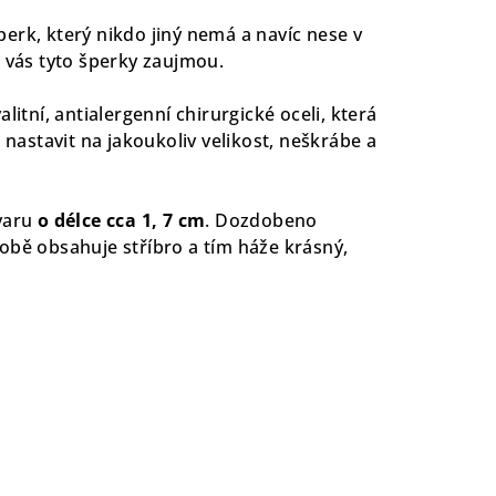
erk, který nikdo jiný nemá a navíc nese v
ě vás tyto šperky zaujmou.
litní, antialergenní chirurgické oceli, která
j nastavit na jakoukoliv velikost, neškrábe a
tvaru
o délce cca 1, 7 cm
. Dozdobeno
obě obsahuje stříbro a tím háže krásný,