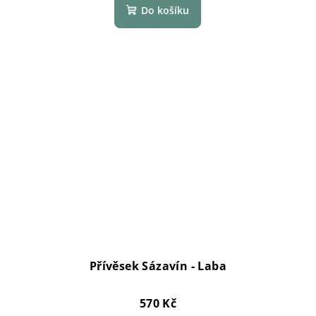
Do košíku
Přívěsek Sázavín - Laba
570 Kč