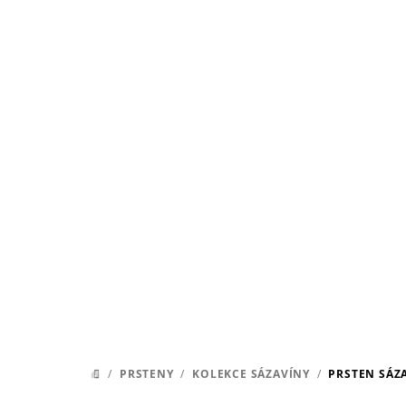
Přejít
na
obsah
/
PRSTENY
/
KOLEKCE SÁZAVÍNY
/
PRSTEN SÁZA
DOMŮ