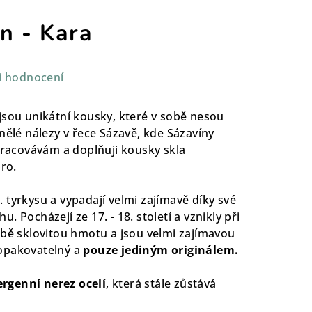
n - Kara
i hodnocení
jsou unikátní kousky, které v sobě nesou
inělé nálezy v řece Sázavě, kde Sázavíny
zpracovávám a doplňuji kousky skla
bro.
 tyrkysu a vypadají velmi zajímavě díky své
 Pocházejí ze 17. - 18. století a vznikly při
obě sklovitou hmotu a jsou velmi zajímavou
opakovatelný a
pouze jediným originálem.
ergenní nerez ocelí
, která stále zůstává