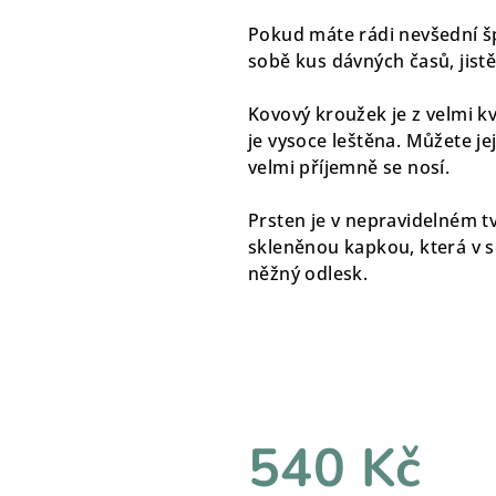
Pokud máte rádi nevšední šp
sobě kus dávných časů, jist
Kovový kroužek je z velmi kva
je vysoce leštěna. Můžete je
velmi příjemně se nosí.
Prsten je v nepravidelném 
skleněnou kapkou, která v s
něžný odlesk.
540 Kč