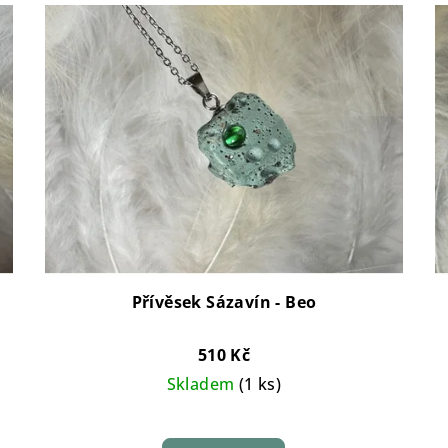
Přívěsek Sázavín - Beo
510 Kč
Skladem
(1 ks)