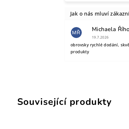
Michaela Říh
MŘ
Hodnocení obchodu
19.7.2026
obrovsky rychlé dodání, skv
produkty
Související produkty