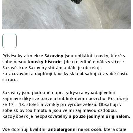
Přívěseky z kolekce
Sázavíny
jsou unikátní kousky, které v
sobě nesou
kousky historie
. Jde o ojedinělé nálezy v řece
Sázavě, kde Sázavíny sbírám a dále je obrušuji,
zpracovávám a doplňuji kousky skla obsahující v sobě často
stříbro.
Sázavíny jsou podobné např. tyrkysu a vypadají velmi
zajímavě díky své barvě a bublinkatému povrchu. Pocházejí
ze 17. - 18. století a vznikly při výrobě železa. Obsahují v
sobě sklovitou hmotu a jsou velmi zajímavou ozdobou.
Každý šperk je
neopakovatelný a
pouze jediným originálem.
Vše doplňuji kvalitní,
antialergenní nerez ocelí
, která stále