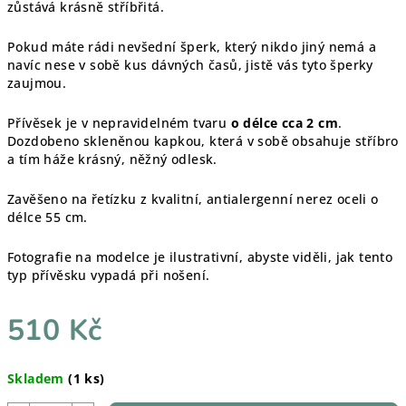
zůstává krásně stříbřitá.
Pokud máte rádi nevšední šperk, který nikdo jiný nemá a
navíc nese v sobě kus dávných časů, jistě vás tyto šperky
zaujmou.
Přívěsek je v nepravidelném tvaru
o délce cca 2 cm
.
Dozdobeno skleněnou kapkou, která v sobě obsahuje stříbro
a tím háže krásný, něžný odlesk.
Zavěšeno na řetízku z kvalitní, antialergenní nerez oceli o
délce 55 cm.
Fotografie na modelce je ilustrativní, abyste viděli, jak tento
typ přívěsku vypadá při nošení.
510 Kč
Měrná
Skladem
(1 ks)
cena: