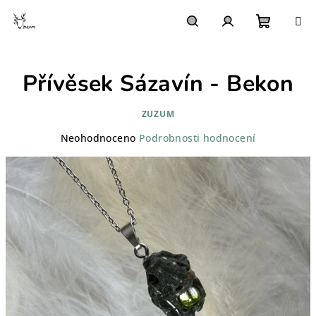
Přejít
na
obsah
Nákupn
Hledat
Přihlášení
Přívěsek Sázavín - Bekon
košík
ZUZUM
Průměrné
Neohodnoceno
Podrobnosti hodnocení
hodnocení
produktu
je
0,0
z
5
hvězdiček.