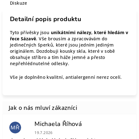
Diskuze
Detailní popis produktu
Tyto přívěsky jsou
unikátními nálezy, které hledám v
řece Sázavě
. Vše brousím a zpracovávám do
jedinečných šperků, které jsou jedním jediným
originálem. Dozdobuji kousky skla, které v sobě
obsahuje stříbro a tím háže jemné a přesto
nepřehlédnutelné odlesky.
Vše je doplněno kvalitní, antialergenní nerez ocelí.
Michaela Říhová
MŘ
Hodnocení obchodu je 5 z 5 hvězdiček.
19.7.2026