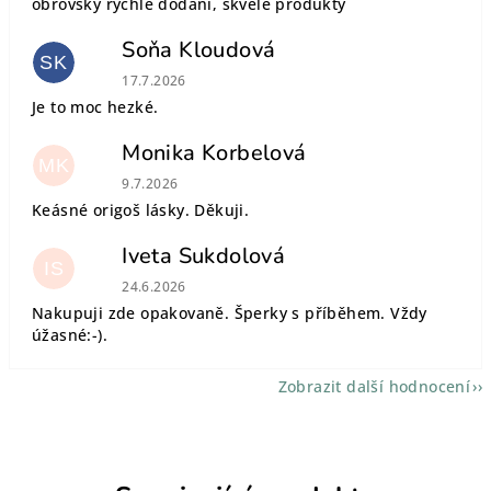
obrovsky rychlé dodání, skvělé produkty
Soňa Kloudová
SK
Hodnocení obchodu je 5 z 5 hvězdiček.
17.7.2026
Je to moc hezké.
Monika Korbelová
MK
Hodnocení obchodu je 5 z 5 hvězdiček.
9.7.2026
Keásné origoš lásky. Děkuji.
Iveta Sukdolová
IS
Hodnocení obchodu je 5 z 5 hvězdiček.
24.6.2026
Nakupuji zde opakovaně. Šperky s příběhem. Vždy
úžasné:-).
Zobrazit další hodnocení