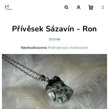
Přejít
na
obsah
Nákupn
Hledat
Přihlášení
Přívěsek Sázavín - Ron
košík
ZUZUM
Průměrné
Neohodnoceno
Podrobnosti hodnocení
hodnocení
produktu
je
0,0
z
5
hvězdiček.