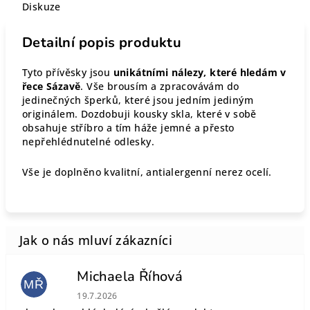
Diskuze
Detailní popis produktu
Tyto přívěsky jsou
unikátními nálezy, které hledám v
řece Sázavě
. Vše brousím a zpracovávám do
jedinečných šperků, které jsou jedním jediným
originálem. Dozdobuji kousky skla, které v sobě
obsahuje stříbro a tím háže jemné a přesto
nepřehlédnutelné odlesky.
Vše je doplněno kvalitní, antialergenní nerez ocelí.
Michaela Říhová
MŘ
Hodnocení obchodu je 5 z 5 hvězdiček.
19.7.2026