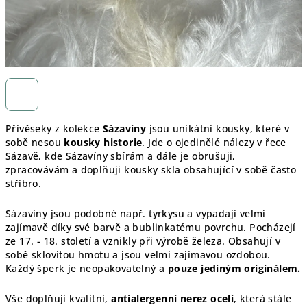
Přívěseky z kolekce
Sázavíny
jsou unikátní kousky, které v
sobě nesou
kousky historie
. Jde o ojedinělé nálezy v řece
Sázavě, kde Sázavíny sbírám a dále je obrušuji,
zpracovávám a doplňuji kousky skla obsahující v sobě často
stříbro.
Sázavíny jsou podobné např. tyrkysu a vypadají velmi
zajímavě díky své barvě a bublinkatému povrchu. Pocházejí
ze 17. - 18. století a vznikly při výrobě železa. Obsahují v
sobě sklovitou hmotu a jsou velmi zajímavou ozdobou.
Každý šperk je
neopakovatelný a
pouze jediným originálem.
Vše doplňuji kvalitní,
antialergenní nerez ocelí
, která stále