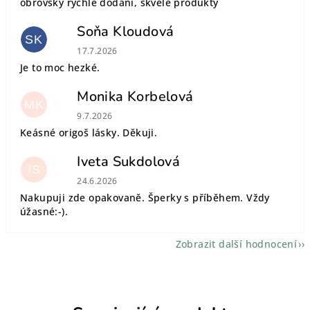
obrovsky rychlé dodání, skvělé produkty
Soňa Kloudová
SK
Hodnocení obchodu je 5 z 5 hvězdiček.
17.7.2026
Je to moc hezké.
Monika Korbelová
MK
Hodnocení obchodu je 5 z 5 hvězdiček.
9.7.2026
Keásné origoš lásky. Děkuji.
Iveta Sukdolová
IS
Hodnocení obchodu je 5 z 5 hvězdiček.
24.6.2026
Nakupuji zde opakovaně. Šperky s příběhem. Vždy
úžasné:-).
Zobrazit další hodnocení