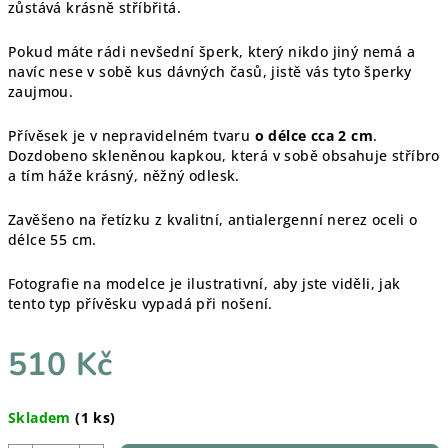
zůstává krásně stříbřitá.
Pokud máte rádi nevšední šperk, který nikdo jiný nemá a
navíc nese v sobě kus dávných časů, jistě vás tyto šperky
zaujmou.
Přívěsek je v nepravidelném tvaru
o délce cca 2 cm
.
Dozdobeno skleněnou kapkou, která v sobě obsahuje stříbro
a tím háže krásný, něžný odlesk.
Zavěšeno na řetízku z kvalitní, antialergenní nerez oceli o
délce 55 cm.
Fotografie na modelce je ilustrativní, aby jste viděli, jak
tento typ přívěsku vypadá při nošení.
510 Kč
Měrná
Skladem
(1 ks)
cena: