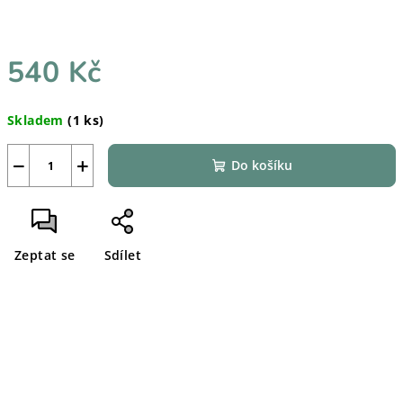
540 Kč
Měrná
Skladem
(1 ks)
cena:
−
+
Do košíku
Zeptat se
Sdílet