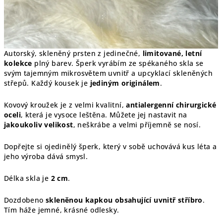
Autorský, skleněný prsten z jedinečné,
limitované, letní
kolekce
plný barev. Šperk vyrábím ze spékaného skla se
svým tajemným mikrosvětem uvnitř a upcyklací skleněných
střepů. Každý kousek je
jediným originálem
.
Kovový kroužek je z velmi kvalitní,
antialergenní chirurgické
oceli
, která je vysoce leštěna. Můžete jej nastavit na
jakoukoliv velikost
, neškrábe a velmi příjemně se nosí.
Dopřejte si ojedinělý šperk, který v sobě uchovává kus léta a
jeho výroba dává smysl.
Délka skla je
2 cm
.
Dozdobeno
skleněnou kapkou obsahující uvnitř stříbro
.
Tím háže jemné, krásné odlesky.