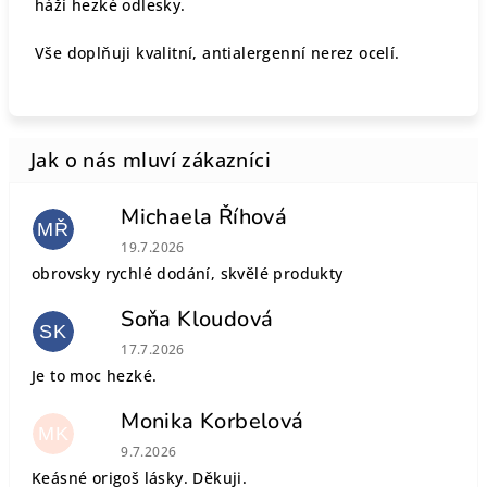
háží hezké odlesky.
Vše doplňuji kvalitní, antialergenní nerez ocelí.
Michaela Říhová
MŘ
Hodnocení obchodu je 5 z 5 hvězdiček.
19.7.2026
obrovsky rychlé dodání, skvělé produkty
Soňa Kloudová
SK
Hodnocení obchodu je 5 z 5 hvězdiček.
17.7.2026
Je to moc hezké.
Monika Korbelová
MK
Hodnocení obchodu je 5 z 5 hvězdiček.
9.7.2026
Keásné origoš lásky. Děkuji.