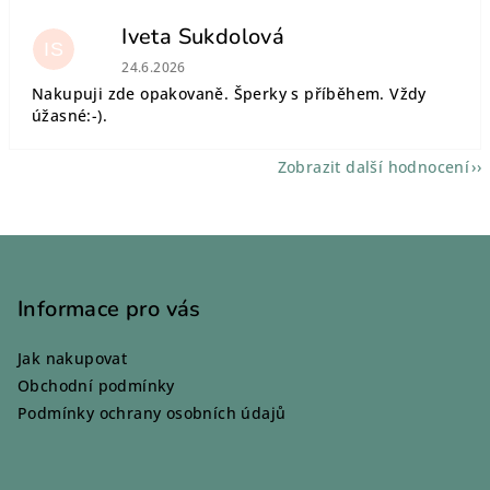
Iveta Sukdolová
IS
Hodnocení obchodu je 5 z 5 hvězdiček.
24.6.2026
Nakupuji zde opakovaně. Šperky s příběhem. Vždy
úžasné:-).
Zobrazit další hodnocení
Z
á
p
Informace pro vás
a
Jak nakupovat
t
Obchodní podmínky
í
Podmínky ochrany osobních údajů