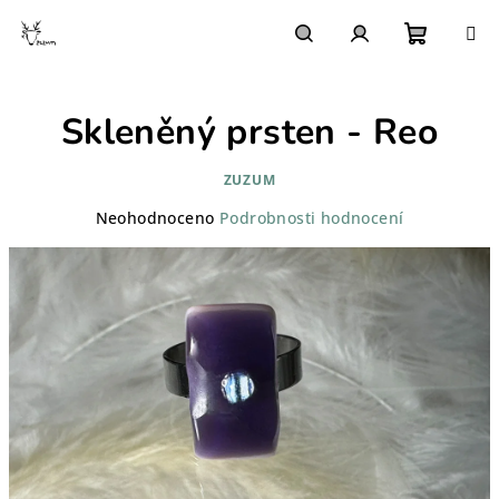
Přejít
na
obsah
Nákupn
Hledat
Přihlášení
Skleněný prsten - Reo
košík
ZUZUM
Průměrné
Neohodnoceno
Podrobnosti hodnocení
hodnocení
produktu
je
0,0
z
5
hvězdiček.