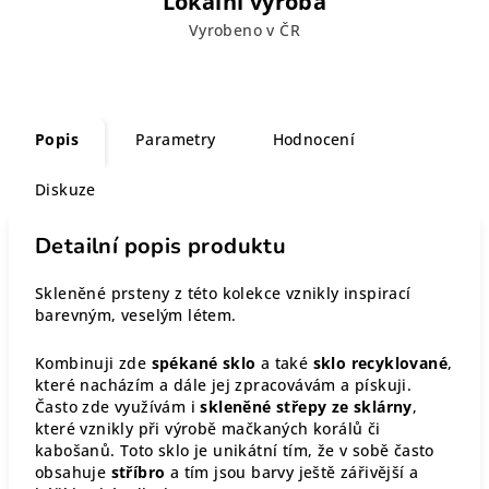
Lokální výroba
Vyrobeno v ČR
Popis
Parametry
Hodnocení
Diskuze
Detailní popis produktu
Skleněné prsteny z této kolekce vznikly inspirací
barevným, veselým létem.
Kombinuji zde
spékané sklo
a také
sklo recyklované
,
které nacházím a dále jej zpracovávám a pískuji.
Často zde využívám i
skleněné střepy ze sklárny
,
které vznikly při výrobě mačkaných korálů či
kabošanů. Toto sklo je unikátní tím, že v sobě často
obsahuje
stříbro
a tím jsou barvy ještě zářivější a