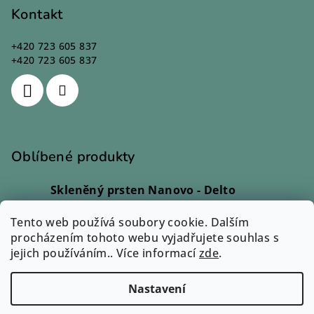
Kontakt
+420 723 605 837
+420 723 605 837
Oblíbené produkty
Skleněný prsten Nanovo - Delto
Ivana Kadlecová
|
Hodnocení produktu je 5 z 5 hvězdiček.
Tento web používá soubory cookie. Dalším
Skleněný prsten - Lio
procházením tohoto webu vyjadřujete souhlas s
Monika Svobodová
|
jejich používáním.. Více informací
Hodnocení produktu je 5 z 5 hvězdiček.
zde
.
Skleněný prsten - Rono
Ilona Dvořáková
|
Nastavení
Hodnocení produktu je 5 z 5 hvězdiček.