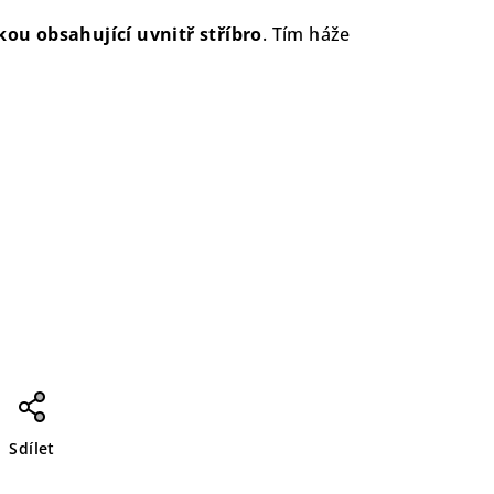
ou obsahující uvnitř stříbro
. Tím háže
Sdílet