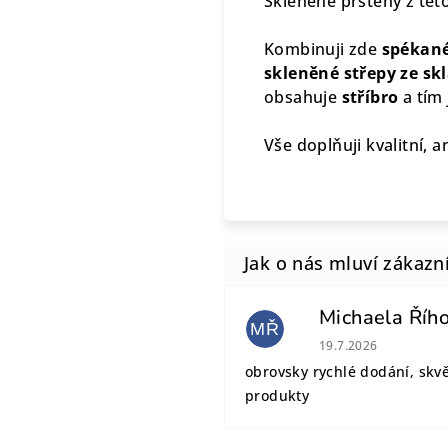
Skleněné prsteny z tét
Kombinuji zde
spékané
skleněné střepy ze sk
obsahuje
stříbro
a tím 
Vše doplňuji kvalitní, a
Michaela Říh
MŘ
Hodnocení obchodu
19.7.2026
obrovsky rychlé dodání, skv
produkty