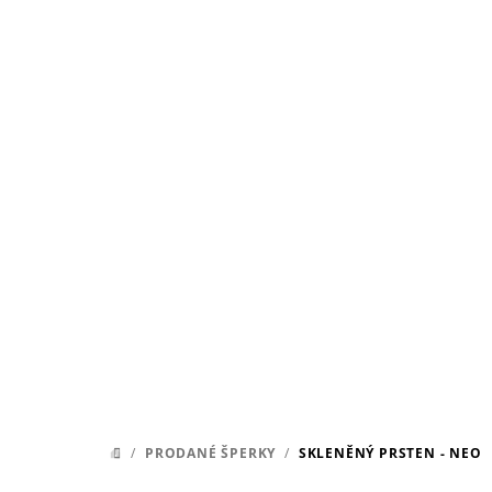
Přejít
na
obsah
/
PRODANÉ ŠPERKY
/
SKLENĚNÝ PRSTEN - NEO
DOMŮ