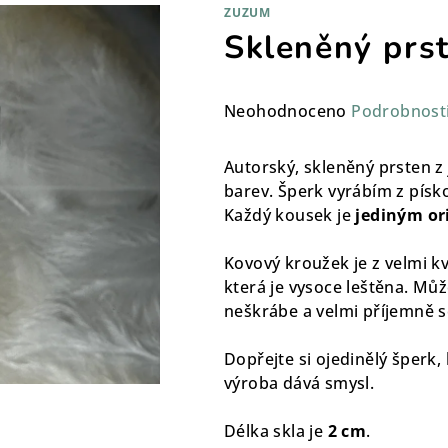
ZUZUM
Skleněný prs
Průměrné
Neohodnoceno
Podrobnost
hodnocení
produktu
Autorský, skleněný prsten z
je
barev. Šperk vyrábím z písk
0,0
Každý kousek je
jediným or
z
5
Kovový kroužek je z velmi kv
hvězdiček.
která je vysoce leštěna. Můž
neškrábe a velmi příjemně s
Dopřejte si ojedinělý šperk,
výroba dává smysl.
Délka skla je
2 cm
.