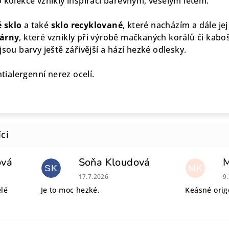
o kolekce vznikly inspirací barevným, veselým létem.
 sklo
a také
sklo recyklované
, které nacházím a dále je
lárny
, které vznikly při výrobě mačkaných korálů či kaboš
jsou barvy ještě zářivější a hází hezké odlesky.
ntialergenní nerez ocelí.
ová
Soňa Kloudová
SK
MK
 je 5 z 5 hvězdiček.
Hodnocení obchodu je 5 z 5 hvězdiček.
H
17.7.2026
9
ělé
Je to moc hezké.
Keásné origo