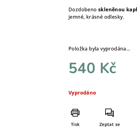
Dozdobeno
skleněnou kapk
jemné, krásné odlesky.
Položka byla vyprodána…
540 Kč
Měrná
cena:
Vyprodáno
Tisk
Zeptat se