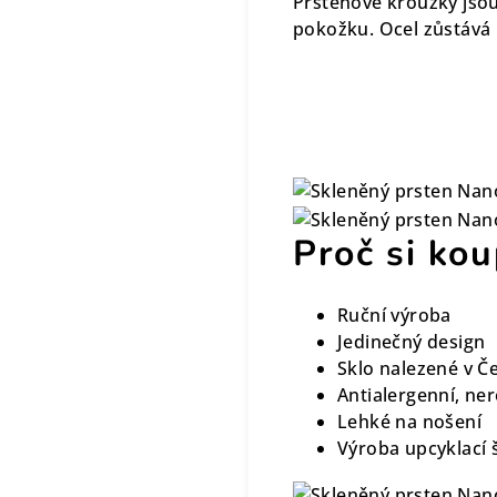
Prstenové kroužky jso
pokožku. Ocel zůstává 
Proč si kou
Ruční výroba
Jedinečný design
Sklo nalezené v Č
Antialergenní, ne
Lehké na nošení
Výroba upcyklací 