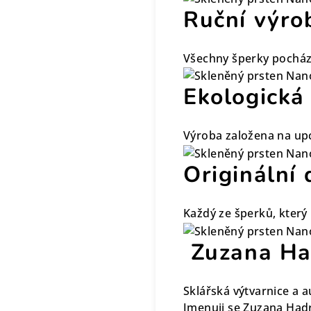
Ruční výro
Všechny šperky pocház
Ekologická
Výroba založena na upc
Originální 
Každý ze šperků, který 
Zuzana H
Sklářská výtvarnice a a
Jmenuji se Zuzana Hadr