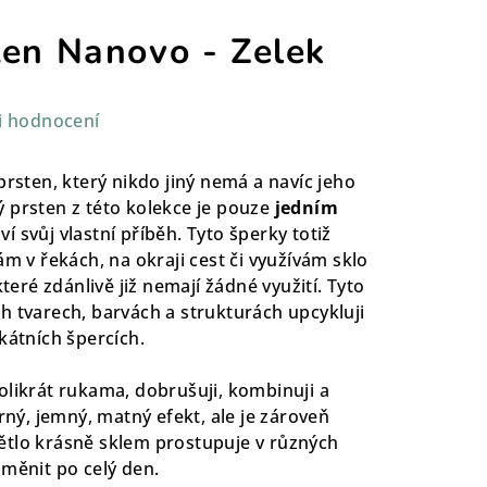
ten Nanovo - Zelek
i hodnocení
prsten, který nikdo jiný nemá a navíc jeho
 prsten z této kolekce je pouze
jedním
ví svůj vlastní příběh. Tyto šperky totiž
ám v řekách, na okraji cest či využívám sklo
které zdánlivě již nemají žádné využití. Tyto
h tvarech, barvách a strukturách upcykluji
ikátních špercích.
olikrát rukama, dobrušuji, kombinuji a
erný, jemný, matný efekt, ale je zároveň
ětlo krásně sklem prostupuje v různých
 měnit po celý den.