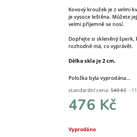
Kovový kroužek je z velmi kva
je vysoce leštěna. Můžete je
velmi příjemně se nosí.
Dopřejte si skleněný šperk, 
rozhodně má, co vyprávět.
Délka skla je 2 cm.
Položka byla vyprodána…
standardní cena:
540 Kč
–1
476 Kč
Měrná
cena:
Vyprodáno