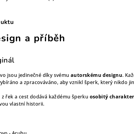
duktu
esign a příběh
ginál
vo jsou jedinečné díky svému
autorskému designu
. Kaž
 vybíráno a zpracováváno, aby vznikl šperk, který nikdo j
a z řek a cest dodává každému šperku
osobitý charakte
u vlastní historii.