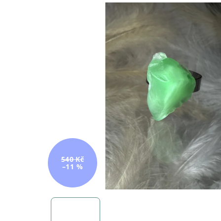
540 Kč
–11 %