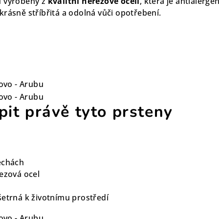
u vyrobeny z
kvalitní nerezové oceli
, která je antialerge
krásně stříbřitá a odolná vůči opotřebení.
pit právě tyto prsteny
echách
rezová ocel
šetrná k životnímu prostředí