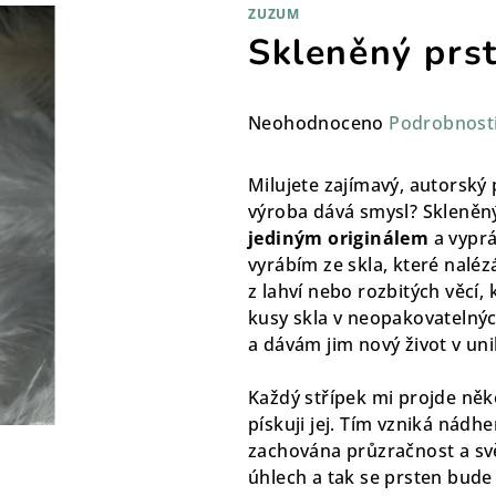
ZUZUM
Skleněný prs
Průměrné
Neohodnoceno
Podrobnost
hodnocení
produktu
Milujete zajímavý, autorský 
je
výroba dává smysl? Skleněný
0,0
jediným originálem
a vyprá
z
vyrábím ze skla, které naléz
5
z lahví nebo rozbitých věcí, 
hvězdiček.
kusy skla v neopakovatelnýc
a dávám jim nový život v un
Každý střípek mi projde něk
pískuji jej. Tím vzniká nádh
zachována průzračnost a sv
úhlech a tak se prsten bude