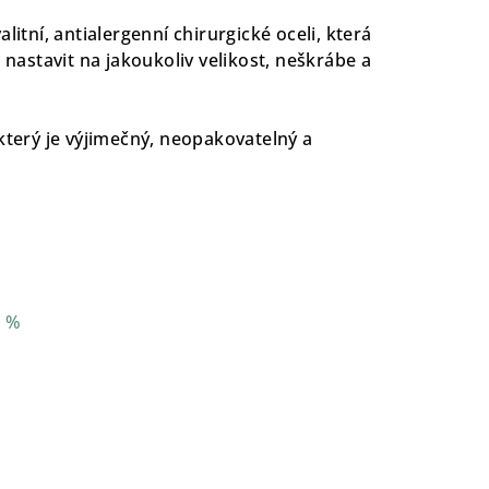
litní, antialergenní chirurgické oceli, která
j nastavit na jakoukoliv velikost, neškrábe a
který je výjimečný, neopakovatelný a
1 %