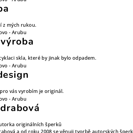
ba
í z mých rukou.
 výroba
yklaci skla, které by jinak bylo odpadem.
design
pro vás vyrobím je originál.
adrabová
utorka originálních šperků
abová a od roku 2008 se věnuji tvorbě autorských šperků