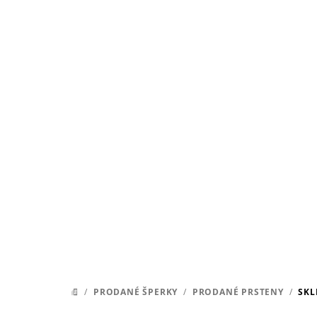
Přejít
na
obsah
/
PRODANÉ ŠPERKY
/
PRODANÉ PRSTENY
/
SKL
DOMŮ