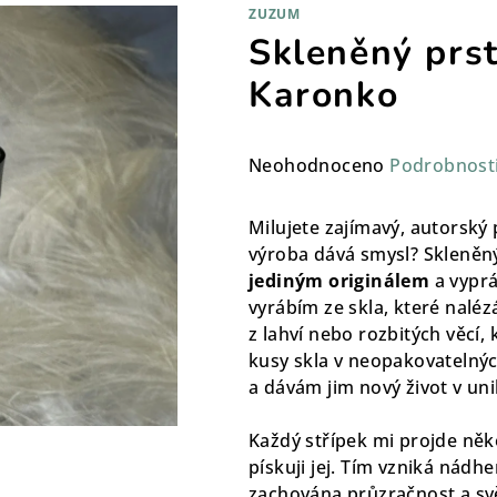
ZUZUM
Skleněný prs
Karonko
Průměrné
Neohodnoceno
Podrobnost
hodnocení
produktu
Milujete zajímavý, autorský 
je
výroba dává smysl? Skleněný
0,0
jediným originálem
a vyprá
z
vyrábím ze skla, které naléz
5
z lahví nebo rozbitých věcí, 
hvězdiček.
kusy skla v neopakovatelnýc
a dávám jim nový život v un
Každý střípek mi projde něk
pískuji jej. Tím vzniká nádh
zachována průzračnost a sv