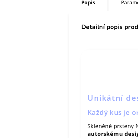
Popis
Param
Detailní popis pro
Unikátní de
Každý kus je or
Skleněné prsteny 
autorskému desi