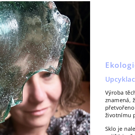
Ekolog
Upcyklac
Výroba těc
znamená, že
přetvořeno 
životnímu p
Sklo je na