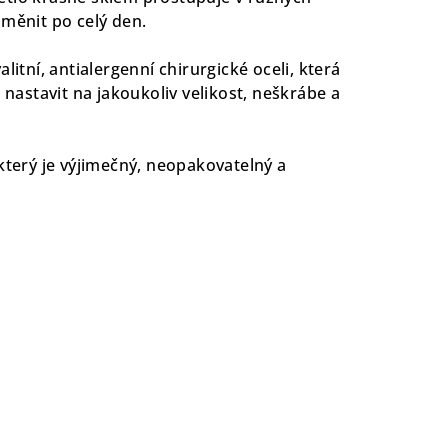
 měnit po celý den.
litní, antialergenní chirurgické oceli, která
j nastavit na jakoukoliv velikost, neškrábe a
který je výjimečný, neopakovatelný a
.