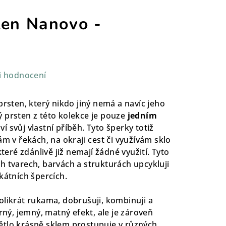
ten Nanovo -
i hodnocení
prsten, který nikdo jiný nemá a navíc jeho
 prsten z této kolekce je pouze
jedním
ví svůj vlastní příběh. Tyto šperky totiž
ám v řekách, na okraji cest či využívám sklo
které zdánlivě již nemají žádné využití. Tyto
h tvarech, barvách a strukturách upcykluji
ikátních špercích.
olikrát rukama, dobrušuji, kombinuji a
erný, jemný, matný efekt, ale je zároveň
ětlo krásně sklem prostupuje v různých