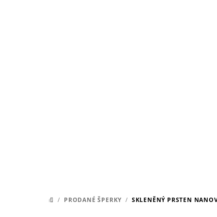
Přejít
na
obsah
/
PRODANÉ ŠPERKY
/
SKLENĚNÝ PRSTEN NANO
DOMŮ