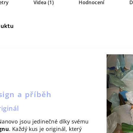
etry
Videa (1)
Hodnocení
D
duktu
sign a příběh
iginál
Nanovo jsou jedinečné díky svému
gnu
. Každý kus je originál, který