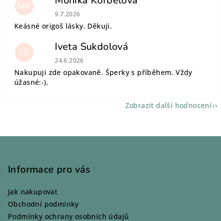
Monika Korbelová
MK
Hodnocení obchodu je 5 z 5 hvězdiček.
9.7.2026
Keásné origoš lásky. Děkuji.
Iveta Sukdolová
IS
Hodnocení obchodu je 5 z 5 hvězdiček.
24.6.2026
Nakupuji zde opakovaně. Šperky s příběhem. Vždy
úžasné:-).
Zobrazit další hodnocení
Z
á
p
Informace pro vás
a
Jak nakupovat
t
Obchodní podmínky
í
Podmínky ochrany osobních údajů