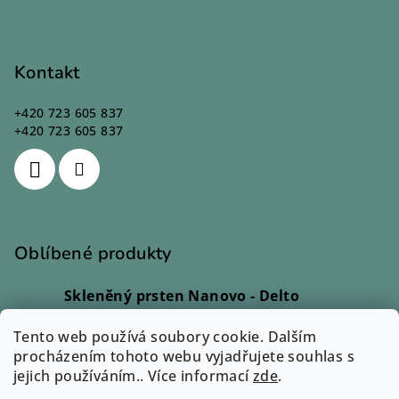
Kontakt
+420 723 605 837
+420 723 605 837
Oblíbené produkty
Skleněný prsten Nanovo - Delto
Ivana Kadlecová
|
Hodnocení produktu je 5 z 5 hvězdiček.
Tento web používá soubory cookie. Dalším
Skleněný prsten - Lio
procházením tohoto webu vyjadřujete souhlas s
Monika Svobodová
|
jejich používáním.. Více informací
Hodnocení produktu je 5 z 5 hvězdiček.
zde
.
Skleněný prsten - Rono