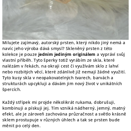
Milujete zajímavý, autorský prsten, který nikdo jiný nemá a
navíc jeho výroba dává smysl? Skleněný prsten z této
kolekce je pouze
jedním jediným originálem
a vypráví svůj
vlastní příběh. Tyto šperky totiž vyrábím ze skla, které
nalézám v řekách, na okraji cest či využívám sklo z lahví
nebo rozbitých věcí, které zdánlivě již nemají žádné využití.
Tyto kusy skla v neopakovatelných tvarech, barvách a
strukturách upcykluji a dávám jim nový život v unikátních
špercích.
Každý střípek mi projde několikrát rukama, dobrušuji,
kombinuji a pískuji jej. Tím vzniká nádherný, jemný, matný
efekt, ale je zároveň zachována průzračnost a světlo krásně
sklem prostupuje v různých úhlech a tak se prsten bude
měnit po celý den.