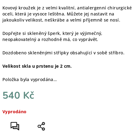
Kovový kroužek je z velmi kvalitní, antialergenní chirurgické
oceli, která je vysoce leštěna. Můžete jej nastavit na
jakoukoliv velikost, neškrábe a velmi příjemně se nosí.
Dopřejte si skleněný šperk, který je výjimečný,
neopakovatelný a rozhodně má, co vyprávět.
Dozdobeno skleněnými střípky obsahující v sobě stříbro.
Velikost skla u prstenu je 2 cm.
Položka byla vyprodána…
540 Kč
Měrná
Vyprodáno
cena: