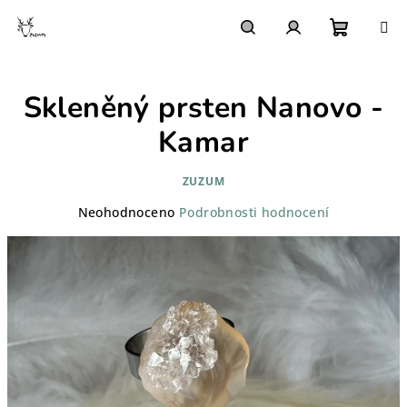
Přejít
na
obsah
Nákupn
Hledat
Přihlášení
Skleněný prsten Nanovo -
košík
Kamar
ZUZUM
Průměrné
Neohodnoceno
Podrobnosti hodnocení
hodnocení
produktu
je
0,0
z
5
hvězdiček.