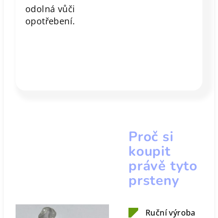
odolná vůči
opotřebení.
Proč si
koupit
právě tyto
prsteny
Ruční výroba