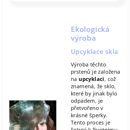
Ekologická
výroba
Upcyklace skla
Výroba těchto
prstenů je založena
na
upcyklaci
, což
znamená, že sklo,
které by jinak bylo
odpadem, je
přetvořeno v
krásné šperky.
Tento proces je
šetrný k životnímu