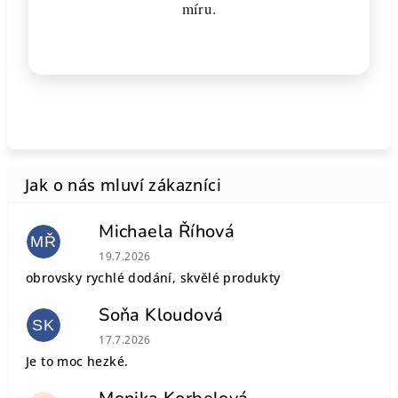
míru.
Michaela Říhová
MŘ
Hodnocení obchodu je 5 z 5 hvězdiček.
19.7.2026
obrovsky rychlé dodání, skvělé produkty
Soňa Kloudová
SK
Hodnocení obchodu je 5 z 5 hvězdiček.
17.7.2026
Je to moc hezké.