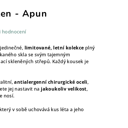
ten - Apun
i hodnocení
 jedinečné,
limitované, letní kolekce
plný
ékaného skla se svým tajemným
ací skleněných střepů. Každý kousek je
alitní,
antialergenní chirurgické oceli
,
ete jej nastavit na
jakoukoliv velikost
,
e nosí.
 který v sobě uchovává kus léta a jeho