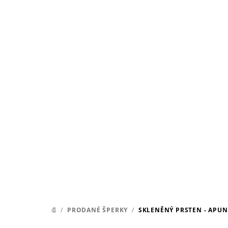
Přejít
na
obsah
/
PRODANÉ ŠPERKY
/
SKLENĚNÝ PRSTEN - APUN
DOMŮ