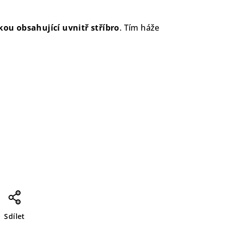
ou obsahující uvnitř stříbro
. Tím háže
Sdílet