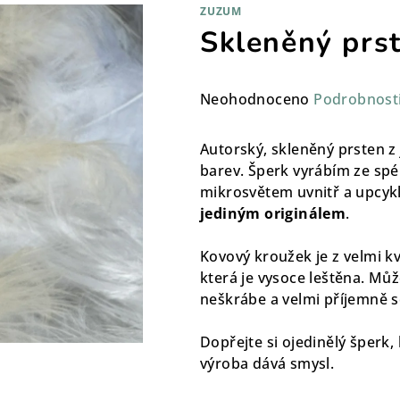
ZUZUM
Skleněný prs
Průměrné
Neohodnoceno
Podrobnost
hodnocení
produktu
Autorský, skleněný prsten z
je
barev. Šperk vyrábím ze sp
0,0
mikrosvětem uvnitř a upcykl
z
jediným originálem
.
5
hvězdiček.
Kovový kroužek je z velmi kv
která je vysoce leštěna. Můž
neškrábe a velmi příjemně s
Dopřejte si ojedinělý šperk,
výroba dává smysl.