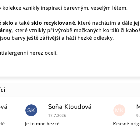
o kolekce vznikly inspirací barevným, veselým létem.
 sklo
a také
sklo recyklované
, které nacházím a dále je
lárny
, které vznikly při výrobě mačkaných korálů či kaboš
jsou barvy ještě zářivější a háží hezké odlesky.
ntialergenní nerez ocelí.
ová
Soňa Kloudová
SK
MK
 je 5 z 5 hvězdiček.
Hodnocení obchodu je 5 z 5 hvězdiček.
H
17.7.2026
9
ělé
Je to moc hezké.
Keásné origo