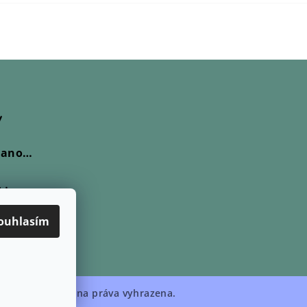
y
Skleněný prsten Nanovo - Delto
e 5 z 5 hvězdiček.
Lio
vá
e 5 z 5 hvězdiček.
ouhlasím
 Rono
e 5 z 5 hvězdiček.
Zuzum.cz
. Všechna práva vyhrazena.