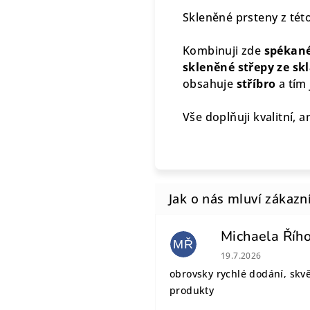
Skleněné prsteny z tét
Kombinuji zde
spékané
skleněné střepy ze sk
obsahuje
stříbro
a tím 
Vše doplňuji kvalitní, a
Michaela Říh
MŘ
Hodnocení obchodu
19.7.2026
obrovsky rychlé dodání, skv
produkty