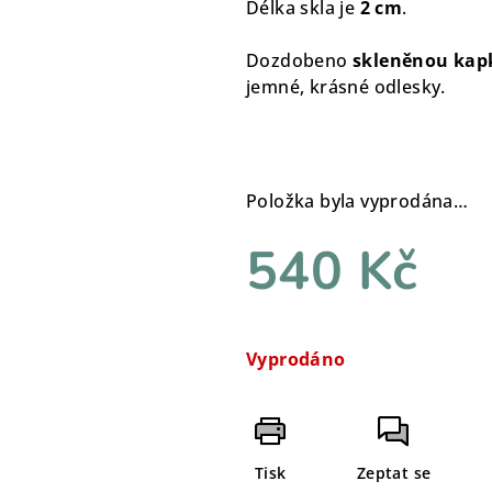
Délka skla je
2 cm
.
Dozdobeno
skleněnou kapk
jemné, krásné odlesky.
Položka byla vyprodána…
540 Kč
Měrná
cena:
Vyprodáno
Tisk
Zeptat se