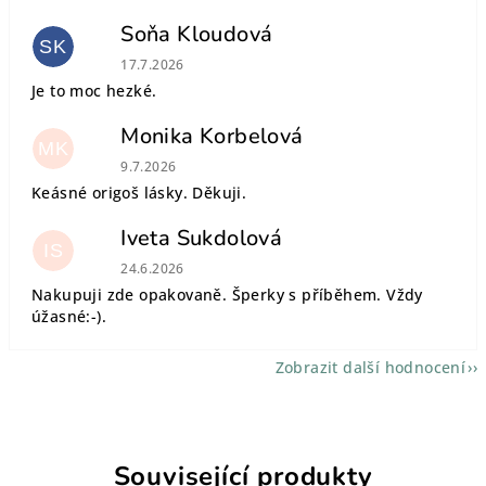
Soňa Kloudová
SK
Hodnocení obchodu je 5 z 5 hvězdiček.
17.7.2026
Je to moc hezké.
Monika Korbelová
MK
Hodnocení obchodu je 5 z 5 hvězdiček.
9.7.2026
Keásné origoš lásky. Děkuji.
Iveta Sukdolová
IS
Hodnocení obchodu je 5 z 5 hvězdiček.
24.6.2026
Nakupuji zde opakovaně. Šperky s příběhem. Vždy
úžasné:-).
Zobrazit další hodnocení
Související produkty