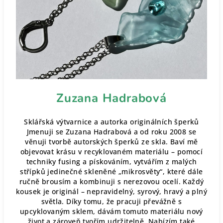
Zuzana Hadrabová
Sklářská výtvarnice a autorka originálních šperků
Jmenuji se Zuzana Hadrabová a od roku 2008 se
věnuji tvorbě autorských šperků ze skla. Baví mě
objevovat krásu v recyklovaném materiálu – pomocí
techniky fusing a pískováním, vytvářím z malých
střípků jedinečné skleněné „mikrosvěty“, které dále
ručně brousím a kombinuji s nerezovou ocelí. Každý
kousek je originál – nepravidelný, syrový, hravý a plný
světla. Díky tomu, že pracuji převážně s
upcyklovaným sklem, dávám tomuto materiálu nový
život a zároveň tvořím udržitelně. Nabízím také