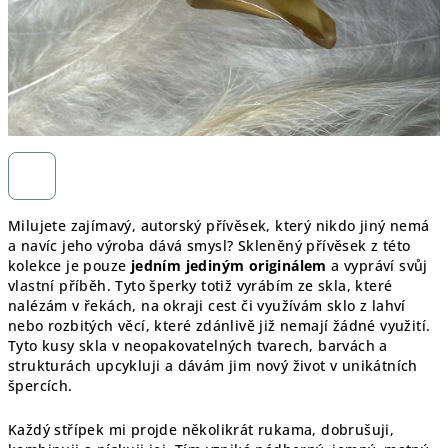
Milujete zajímavý, autorský přívěsek, který nikdo jiný nemá
a navíc jeho výroba dává smysl? Skleněný přívěsek z této
kolekce je pouze
jedním jediným originálem
a vypráví svůj
vlastní příběh. Tyto šperky totiž vyrábím ze skla, které
nalézám v řekách, na okraji cest či využívám sklo z lahví
nebo rozbitých věcí, které zdánlivě již nemají žádné využití.
Tyto kusy skla v neopakovatelných tvarech, barvách a
strukturách upcykluji a dávám jim nový život v unikátních
špercích.
Každý střípek mi projde několikrát rukama, dobrušuji,