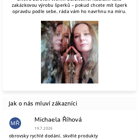
zakázkovou výrobu šperků – pokud chcete mít šperk
opravdu podle sebe, ráda vám ho navrhnu na míru.
Michaela Říhová
MŘ
Hodnocení obchodu je 5 z 5 hvězdiček.
19.7.2026
obrovsky rychlé dodání, skvělé produkty