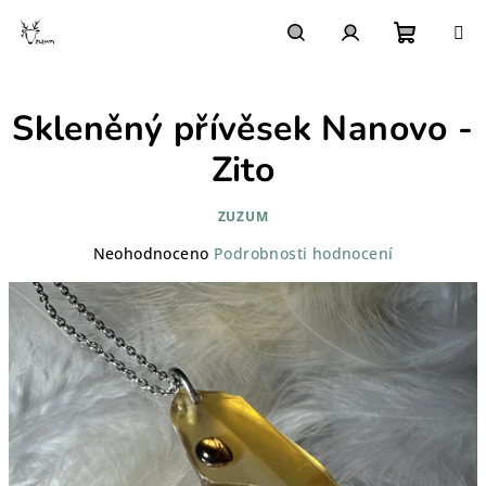
Přejít
na
obsah
Nákupn
Hledat
Přihlášení
Skleněný přívěsek Nanovo -
košík
Zito
ZUZUM
Průměrné
Neohodnoceno
Podrobnosti hodnocení
hodnocení
produktu
je
0,0
z
5
hvězdiček.