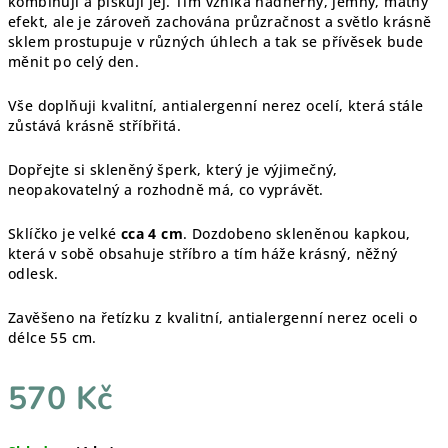
kombinuji a pískuji jej. Tím vzniká nádherný, jemný, matný
efekt, ale je zároveň zachována průzračnost a světlo krásně
sklem prostupuje v různých úhlech a tak se přívěsek bude
měnit po celý den.
Vše doplňuji kvalitní, antialergenní nerez ocelí, která stále
zůstává krásně stříbřitá.
Dopřejte si skleněný šperk, který je výjimečný,
neopakovatelný a rozhodně má, co vyprávět.
Sklíčko je velké
cca 4 cm
. Dozdobeno skleněnou kapkou,
která v sobě obsahuje stříbro a tím háže krásný, něžný
odlesk.
Zavěšeno na řetízku z kvalitní, antialergenní nerez oceli o
délce 55 cm.
570 Kč
Měrná