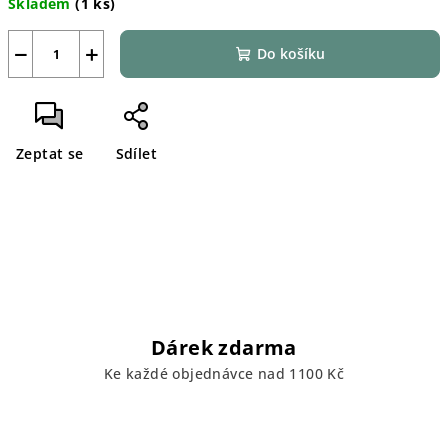
Skladem
(1 ks)
cena:
−
+
Do košíku
Zeptat se
Sdílet
Dárek zdarma
Ke každé objednávce nad 1100 Kč