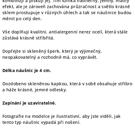
kombinuji a pískuji jej. Tím vzniká nádherný, jemný, matný
efekt, ale je zároveň zachována průzračnost a světlo krásně
sklem prostupuje v různých úhlech a tak se náušnice budou
měnit po celý den.
Vše doplňuji kvalitní, antialergenní nerez ocelí, která stále
zůstává krásně stříbřitá.
Dopřejte si skleněný šperk, který je výjimečný,
neopakovatelný a rozhodně má, co vyprávět.
Délka náušnic je 4 cm.
Dozdobeno skleněnou kapkou, která v sobě obsahuje stříbro
a háže krásné, jemné odlesky.
Zapínání je uzavíratelné.
Fotografie na modelce je ilustrativní, aby jste viděli, jak
tento typ náušnic vypadá při nošení.