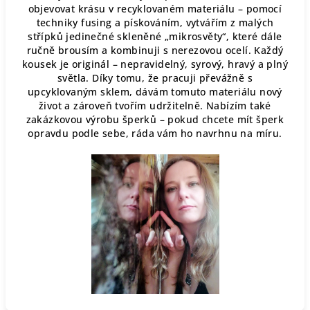
objevovat krásu v recyklovaném materiálu – pomocí
techniky fusing a pískováním, vytvářím z malých
střípků jedinečné skleněné „mikrosvěty“, které dále
ručně brousím a kombinuji s nerezovou ocelí. Každý
kousek je originál – nepravidelný, syrový, hravý a plný
světla. Díky tomu, že pracuji převážně s
upcyklovaným sklem, dávám tomuto materiálu nový
život a zároveň tvořím udržitelně. Nabízím také
zakázkovou výrobu šperků – pokud chcete mít šperk
opravdu podle sebe, ráda vám ho navrhnu na míru.