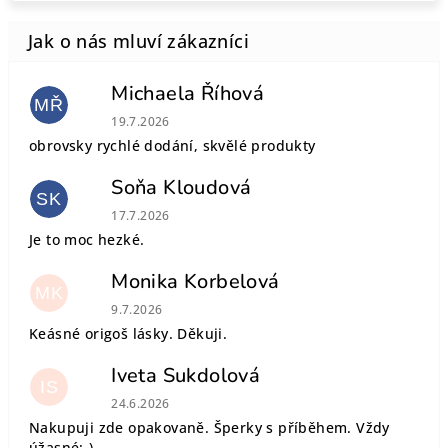
Michaela Říhová
MŘ
Hodnocení obchodu je 5 z 5 hvězdiček.
19.7.2026
obrovsky rychlé dodání, skvělé produkty
Soňa Kloudová
SK
Hodnocení obchodu je 5 z 5 hvězdiček.
17.7.2026
Je to moc hezké.
Monika Korbelová
MK
Hodnocení obchodu je 5 z 5 hvězdiček.
9.7.2026
Keásné origoš lásky. Děkuji.
Iveta Sukdolová
IS
Hodnocení obchodu je 5 z 5 hvězdiček.
24.6.2026
Nakupuji zde opakovaně. Šperky s příběhem. Vždy
úžasné:-).