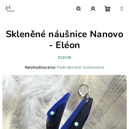
Přejít
na
obsah
Nákupn
Hledat
Přihlášení
Skleněné náušnice Nanovo
košík
- Eléon
ZUZUM
Průměrné
Neohodnoceno
Podrobnosti hodnocení
hodnocení
produktu
je
0,0
z
5
hvězdiček.