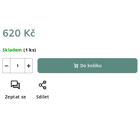
620 Kč
Měrná
Skladem
(1 ks)
cena:
−
+
Do košíku
Zeptat se
Sdílet