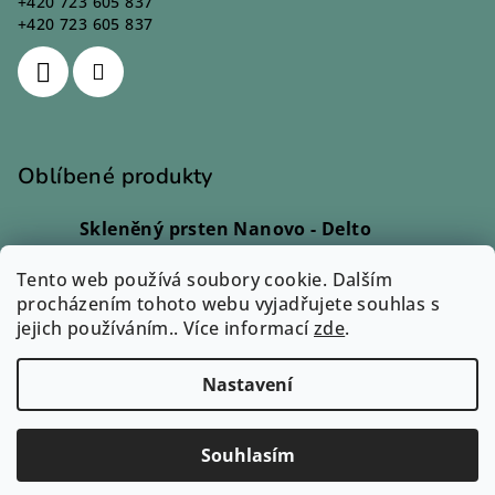
+420 723 605 837
+420 723 605 837
Oblíbené produkty
Skleněný prsten Nanovo - Delto
Ivana Kadlecová
|
Hodnocení produktu je 5 z 5 hvězdiček.
Tento web používá soubory cookie. Dalším
Skleněný prsten - Lio
procházením tohoto webu vyjadřujete souhlas s
Monika Svobodová
|
jejich používáním.. Více informací
zde
.
Hodnocení produktu je 5 z 5 hvězdiček.
Přívěsek Sázavín - Cara
Eva Petrová
|
Nastavení
Hodnocení produktu je 3 z 5 hvězdiček.
Copyright 2026
Zuzum.cz
. Všechna práva vyhrazena.
Souhlasím
Vytvořil Shoptet