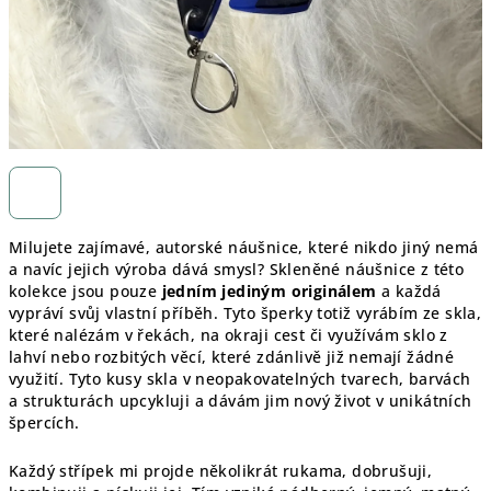
Milujete zajímavé, autorské náušnice, které nikdo jiný nemá
a navíc jejich výroba dává smysl? Skleněné náušnice z této
kolekce jsou pouze
jedním jediným originálem
a každá
vypráví svůj vlastní příběh. Tyto šperky totiž vyrábím ze skla,
které nalézám v řekách, na okraji cest či využívám sklo z
lahví nebo rozbitých věcí, které zdánlivě již nemají žádné
využití. Tyto kusy skla v neopakovatelných tvarech, barvách
a strukturách upcykluji a dávám jim nový život v unikátních
špercích.
Každý střípek mi projde několikrát rukama, dobrušuji,