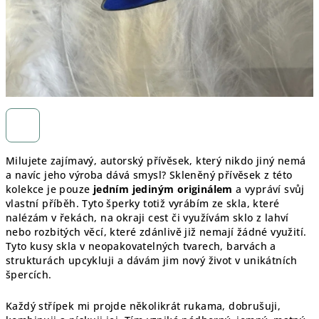
Milujete zajímavý, autorský přívěsek, který nikdo jiný nemá
a navíc jeho výroba dává smysl? Skleněný přívěsek z této
kolekce je pouze
jedním jediným originálem
a vypráví svůj
vlastní příběh. Tyto šperky totiž vyrábím ze skla, které
nalézám v řekách, na okraji cest či využívám sklo z lahví
nebo rozbitých věcí, které zdánlivě již nemají žádné využití.
Tyto kusy skla v neopakovatelných tvarech, barvách a
strukturách upcykluji a dávám jim nový život v unikátních
špercích.
Každý střípek mi projde několikrát rukama, dobrušuji,