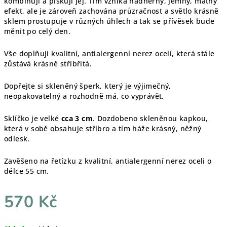
kombinuji a pískuji jej. Tím vzniká nádherný, jemný, matný
efekt, ale je zároveň zachována průzračnost a světlo krásně
sklem prostupuje v různých úhlech a tak se přívěsek bude
měnit po celý den.
Vše doplňuji kvalitní, antialergenní nerez ocelí, která stále
zůstává krásně stříbřitá.
Dopřejte si skleněný šperk, který je výjimečný,
neopakovatelný a rozhodně má, co vyprávět.
Sklíčko je velké
cca 3 cm
. Dozdobeno skleněnou kapkou,
která v sobě obsahuje stříbro a tím háže krásný, něžný
odlesk.
Zavěšeno na řetízku z kvalitní, antialergenní nerez oceli o
délce 55 cm.
570 Kč
Měrná