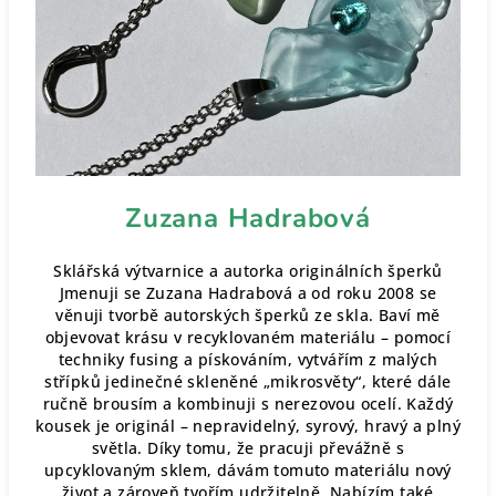
Zuzana Hadrabová
Sklářská výtvarnice a autorka originálních šperků
Jmenuji se Zuzana Hadrabová a od roku 2008 se
věnuji tvorbě autorských šperků ze skla. Baví mě
objevovat krásu v recyklovaném materiálu – pomocí
techniky fusing a pískováním, vytvářím z malých
střípků jedinečné skleněné „mikrosvěty“, které dále
ručně brousím a kombinuji s nerezovou ocelí. Každý
kousek je originál – nepravidelný, syrový, hravý a plný
světla. Díky tomu, že pracuji převážně s
upcyklovaným sklem, dávám tomuto materiálu nový
život a zároveň tvořím udržitelně. Nabízím také