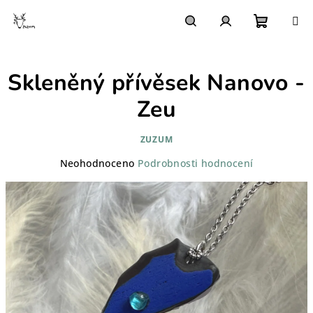
Přejít
na
obsah
Nákupn
Hledat
Přihlášení
Skleněný přívěsek Nanovo -
košík
Zeu
ZUZUM
Průměrné
Neohodnoceno
Podrobnosti hodnocení
hodnocení
produktu
je
0,0
z
5
hvězdiček.