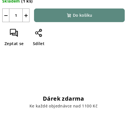
Skladem
(1 ks)
cena:
−
+
Do košíku
Zeptat se
Sdílet
Dárek zdarma
Ke každé objednávce nad 1100 Kč