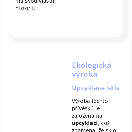
má svou vlastní
historii.
Ekologická
výroba
Upcyklace skla
Výroba těchto
přívěsků je
založena na
upcyklaci
, což
znamená, že sklo,