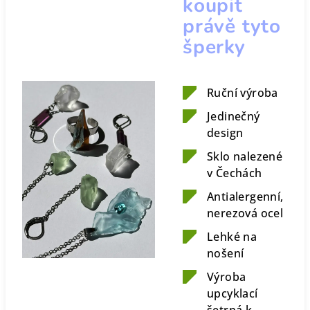
koupit
právě tyto
šperky
Ruční výroba
Jedinečný
design
Sklo nalezené
v Čechách
Antialergenní,
nerezová ocel
Lehké na
nošení
Výroba
upcyklací