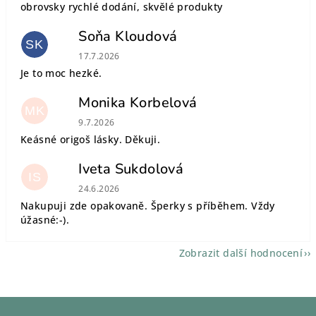
obrovsky rychlé dodání, skvělé produkty
Soňa Kloudová
SK
Hodnocení obchodu je 5 z 5 hvězdiček.
17.7.2026
Je to moc hezké.
Monika Korbelová
MK
Hodnocení obchodu je 5 z 5 hvězdiček.
9.7.2026
Keásné origoš lásky. Děkuji.
Iveta Sukdolová
IS
Hodnocení obchodu je 5 z 5 hvězdiček.
24.6.2026
Nakupuji zde opakovaně. Šperky s příběhem. Vždy
úžasné:-).
Zobrazit další hodnocení
Z