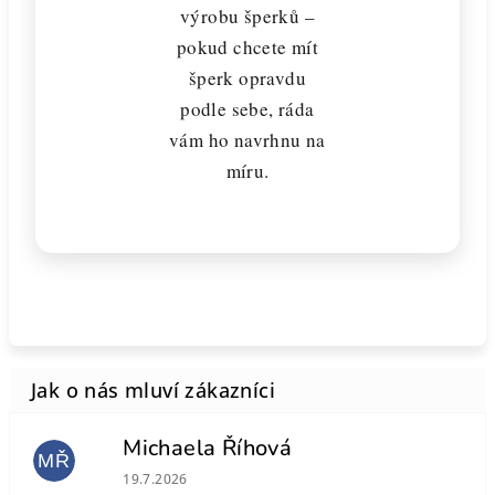
výrobu šperků –
pokud chcete mít
šperk opravdu
podle sebe, ráda
vám ho navrhnu na
míru.
Michaela Říhová
MŘ
Hodnocení obchodu je 5 z 5 hvězdiček.
19.7.2026