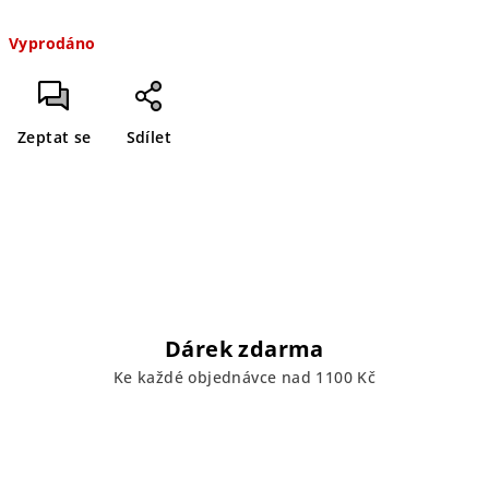
Měrná
Vyprodáno
cena:
Zeptat se
Sdílet
Dárek zdarma
Ke každé objednávce nad 1100 Kč