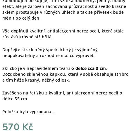
kombinuji a pískuji jej. Tím vzniká nádherný, jemný, matný
efekt, ale je zároveň zachována průzračnost a světlo krásně
sklem prostupuje v různých úhlech a tak se přívěsek bude
měnit po celý den.
Vše doplňuji kvalitní, antialergenní nerez ocelí, která stále
zůstává krásně stříbřitá.
Dopřejte si skleněný šperk, který je výjimečný,
neopakovatelný a rozhodně má, co vyprávět.
Sklíčko je v nepravidelném tvaru
o délce cca 3 cm
.
Dozdobeno skleněnou kapkou, která v sobě obsahuje stříbro
a tím háže krásný, něžný odlesk.
Zavěšeno na řetízku z kvalitní, antialergenní nerez oceli o
délce 55 cm.
Položka byla vyprodána…
570 Kč