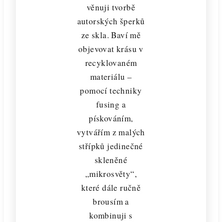
věnuji tvorbě
autorských šperků
ze skla. Baví mě
objevovat krásu v
recyklovaném
materiálu –
pomocí techniky
fusing a
pískováním,
vytvářím z malých
střípků jedinečné
skleněné
„mikrosvěty“,
které dále ručně
brousím a
kombinuji s