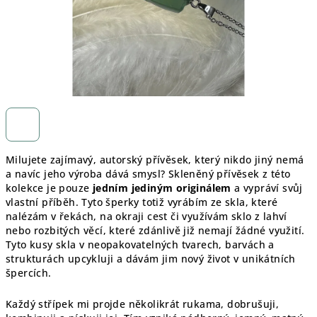
Milujete zajímavý, autorský přívěsek, který nikdo jiný nemá
a navíc jeho výroba dává smysl? Skleněný přívěsek z této
kolekce je pouze
jedním jediným originálem
a vypráví svůj
vlastní příběh. Tyto šperky totiž vyrábím ze skla, které
nalézám v řekách, na okraji cest či využívám sklo z lahví
nebo rozbitých věcí, které zdánlivě již nemají žádné využití.
Tyto kusy skla v neopakovatelných tvarech, barvách a
strukturách upcykluji a dávám jim nový život v unikátních
špercích.
Každý střípek mi projde několikrát rukama, dobrušuji,