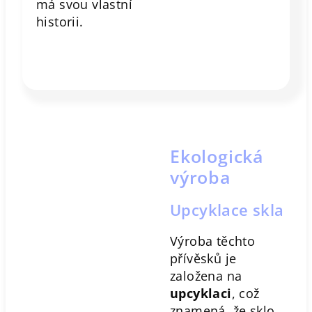
má svou vlastní
historii.
Ekologická
výroba
Upcyklace skla
Výroba těchto
přívěsků je
založena na
upcyklaci
, což
znamená, že sklo,