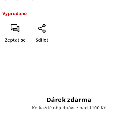
Měrná
Vyprodáno
cena:
Zeptat se
Sdílet
Dárek zdarma
Ke každé objednávce nad 1100 Kč