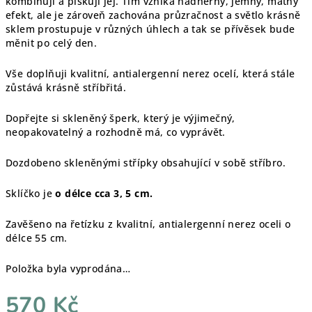
kombinuji a pískuji jej. Tím vzniká nádherný, jemný, matný
efekt, ale je zároveň zachována průzračnost a světlo krásně
sklem prostupuje v různých úhlech a tak se přívěsek bude
měnit po celý den.
Vše doplňuji kvalitní, antialergenní nerez ocelí, která stále
zůstává krásně stříbřitá.
Dopřejte si skleněný šperk, který je výjimečný,
neopakovatelný a rozhodně má, co vyprávět.
Dozdobeno skleněnými střípky obsahující v sobě stříbro.
Sklíčko je
o délce cca 3, 5 cm.
Zavěšeno na řetízku z kvalitní, antialergenní nerez oceli o
délce 55 cm.
Položka byla vyprodána…
570 Kč