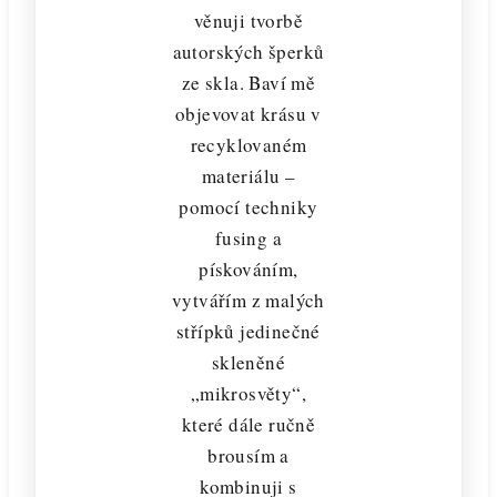
věnuji tvorbě
autorských šperků
ze skla. Baví mě
objevovat krásu v
recyklovaném
materiálu –
pomocí techniky
fusing a
pískováním,
vytvářím z malých
střípků jedinečné
skleněné
„mikrosvěty“,
které dále ručně
brousím a
kombinuji s