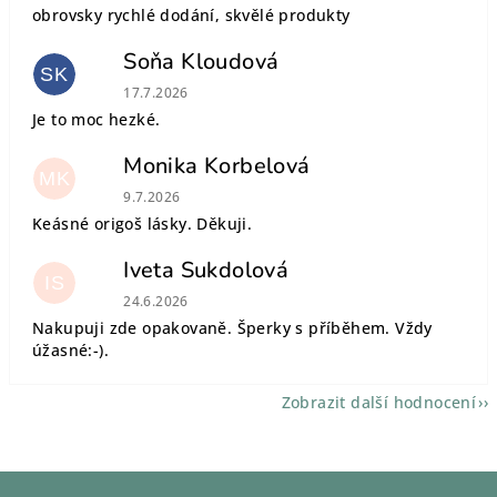
obrovsky rychlé dodání, skvělé produkty
Soňa Kloudová
SK
Hodnocení obchodu je 5 z 5 hvězdiček.
17.7.2026
Je to moc hezké.
Monika Korbelová
MK
Hodnocení obchodu je 5 z 5 hvězdiček.
9.7.2026
Keásné origoš lásky. Děkuji.
Iveta Sukdolová
IS
Hodnocení obchodu je 5 z 5 hvězdiček.
24.6.2026
Nakupuji zde opakovaně. Šperky s příběhem. Vždy
úžasné:-).
Zobrazit další hodnocení
Z