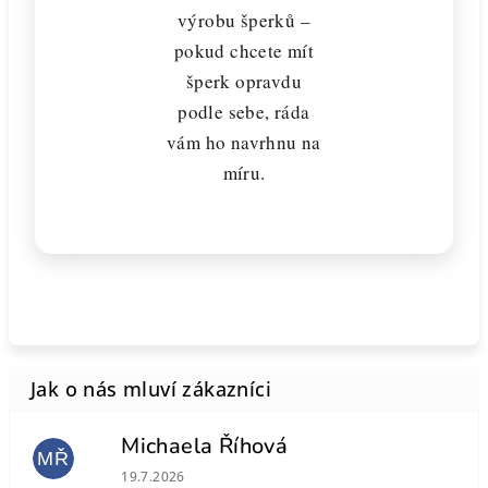
výrobu šperků –
pokud chcete mít
šperk opravdu
podle sebe, ráda
vám ho navrhnu na
míru.
Michaela Říhová
MŘ
Hodnocení obchodu je 5 z 5 hvězdiček.
19.7.2026