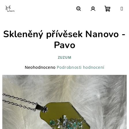
Přejít
na
obsah
Nákupn
Hledat
Přihlášení
Skleněný přívěsek Nanovo -
košík
Pavo
ZUZUM
Průměrné
Neohodnoceno
Podrobnosti hodnocení
hodnocení
produktu
je
0,0
z
5
hvězdiček.