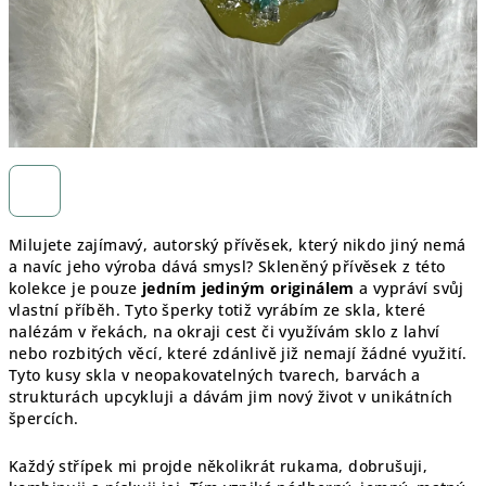
Milujete zajímavý, autorský přívěsek, který nikdo jiný nemá
a navíc jeho výroba dává smysl? Skleněný přívěsek z této
kolekce je pouze
jedním jediným originálem
a vypráví svůj
vlastní příběh. Tyto šperky totiž vyrábím ze skla, které
nalézám v řekách, na okraji cest či využívám sklo z lahví
nebo rozbitých věcí, které zdánlivě již nemají žádné využití.
Tyto kusy skla v neopakovatelných tvarech, barvách a
strukturách upcykluji a dávám jim nový život v unikátních
špercích.
Každý střípek mi projde několikrát rukama, dobrušuji,