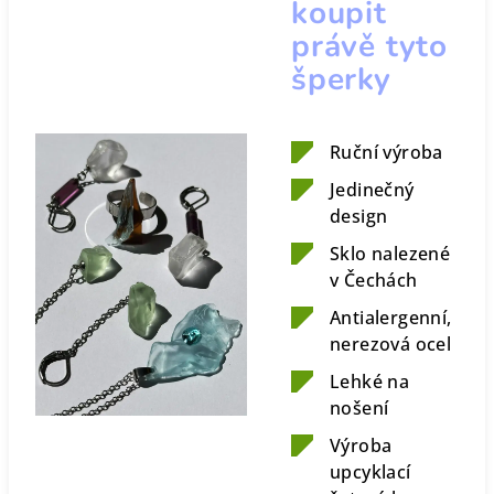
koupit
právě tyto
šperky
Ruční výroba
Jedinečný
design
Sklo nalezené
v Čechách
Antialergenní,
nerezová ocel
Lehké na
nošení
Výroba
upcyklací