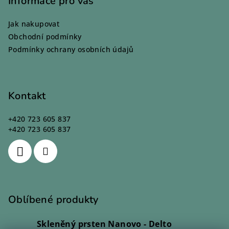
p
Informace pro vás
a
Jak nakupovat
t
Obchodní podmínky
í
Podmínky ochrany osobních údajů
Kontakt
+420 723 605 837
+420 723 605 837
Oblíbené produkty
Skleněný prsten Nanovo - Delto