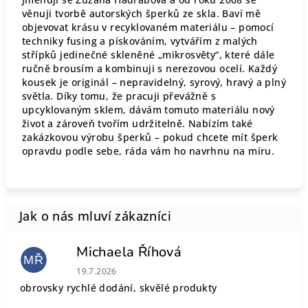
věnuji tvorbě autorských šperků ze skla. Baví mě
objevovat krásu v recyklovaném materiálu – pomocí
techniky fusing a pískováním, vytvářím z malých
střípků jedinečné skleněné „mikrosvěty“, které dále
ručně brousím a kombinuji s nerezovou ocelí. Každý
kousek je originál – nepravidelný, syrový, hravý a plný
světla. Díky tomu, že pracuji převážně s
upcyklovaným sklem, dávám tomuto materiálu nový
život a zároveň tvořím udržitelně. Nabízím také
zakázkovou výrobu šperků – pokud chcete mít šperk
opravdu podle sebe, ráda vám ho navrhnu na míru.
Michaela Říhová
MŘ
Hodnocení obchodu je 5 z 5 hvězdiček.
19.7.2026
obrovsky rychlé dodání, skvělé produkty