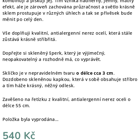
kombinuji a pískuji jej. Tím vzniká nádherný, jemný, matný
efekt, ale je zároveň zachována průzračnost a světlo krásně
sklem prostupuje v různých úhlech a tak se přívěsek bude
měnit po celý den.
Vše doplňuji kvalitní, antialergenní nerez ocelí, která stále
zůstává krásně stříbřitá.
Dopřejte si skleněný šperk, který je výjimečný,
neopakovatelný a rozhodně má, co vyprávět.
Sklíčko je v nepravidelném tvaru
o délce cca 3 cm
.
Dozdobeno skleněnou kapkou, která v sobě obsahuje stříbro
a tím háže krásný, něžný odlesk.
Zavěšeno na řetízku z kvalitní, antialergenní nerez oceli o
délce 55 cm.
Položka byla vyprodána…
540 Kč