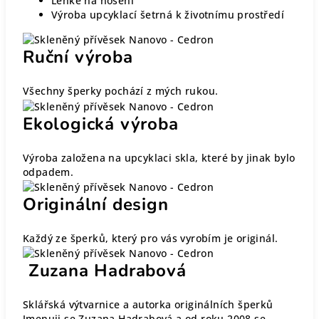
Lehké na nošení
Výroba upcyklací šetrná k životnímu prostředí
Ruční výroba
Všechny šperky pochází z mých rukou.
Ekologická výroba
Výroba založena na upcyklaci skla, které by jinak bylo
odpadem.
Originální design
Každý ze šperků, který pro vás vyrobím je originál.
Zuzana Hadrabová
Sklářská výtvarnice a autorka originálních šperků
Jmenuji se Zuzana Hadrabová a od roku 2008 se