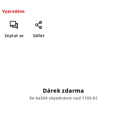
Měrná
Vyprodáno
cena:
Zeptat se
Sdílet
Dárek zdarma
Ke každé objednávce nad 1100 Kč