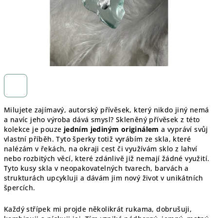
Milujete zajímavý, autorský přívěsek, který nikdo jiný nemá
a navíc jeho výroba dává smysl? Skleněný přívěsek z této
kolekce je pouze
jedním jediným originálem
a vypráví svůj
vlastní příběh. Tyto šperky totiž vyrábím ze skla, které
nalézám v řekách, na okraji cest či využívám sklo z lahví
nebo rozbitých věcí, které zdánlivě již nemají žádné využití.
Tyto kusy skla v neopakovatelných tvarech, barvách a
strukturách upcykluji a dávám jim nový život v unikátních
špercích.
Každý střípek mi projde několikrát rukama, dobrušuji,