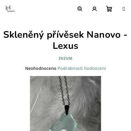
Přejít
na
obsah
Nákupn
Hledat
Přihlášení
Skleněný přívěsek Nanovo -
košík
Lexus
ZUZUM
Průměrné
Neohodnoceno
Podrobnosti hodnocení
hodnocení
produktu
je
0,0
z
5
hvězdiček.