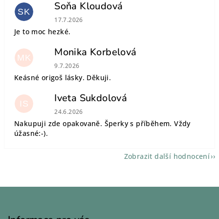
Soňa Kloudová
SK
Hodnocení obchodu je 5 z 5 hvězdiček.
17.7.2026
Je to moc hezké.
Monika Korbelová
MK
Hodnocení obchodu je 5 z 5 hvězdiček.
9.7.2026
Keásné origoš lásky. Děkuji.
Iveta Sukdolová
IS
Hodnocení obchodu je 5 z 5 hvězdiček.
24.6.2026
Nakupuji zde opakovaně. Šperky s příběhem. Vždy
úžasné:-).
Zobrazit další hodnocení
Z
á