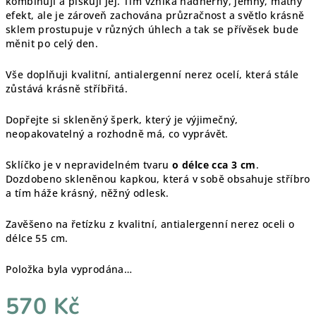
kombinuji a pískuji jej. Tím vzniká nádherný, jemný, matný
efekt, ale je zároveň zachována průzračnost a světlo krásně
sklem prostupuje v různých úhlech a tak se přívěsek bude
měnit po celý den.
Vše doplňuji kvalitní, antialergenní nerez ocelí, která stále
zůstává krásně stříbřitá.
Dopřejte si skleněný šperk, který je výjimečný,
neopakovatelný a rozhodně má, co vyprávět.
Sklíčko je v nepravidelném tvaru
o délce cca 3 cm
.
Dozdobeno skleněnou kapkou, která v sobě obsahuje stříbro
a tím háže krásný, něžný odlesk.
Zavěšeno na řetízku z kvalitní, antialergenní nerez oceli o
délce 55 cm.
Položka byla vyprodána…
570 Kč