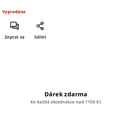
Měrná
Vyprodáno
cena:
Zeptat se
Sdílet
Dárek zdarma
Ke každé objednávce nad 1100 Kč