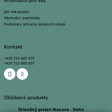
p
Informace pro vás
a
Jak nakupovat
t
Obchodní podmínky
í
Podmínky ochrany osobních údajů
Kontakt
+420 723 605 837
+420 723 605 837
Oblíbené produkty
Skleněný prsten Nanovo - Delto