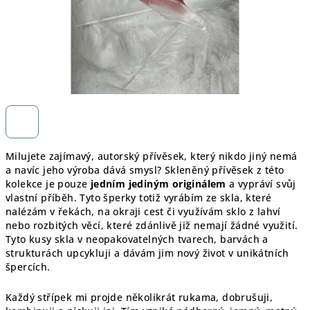
Milujete zajímavý, autorský přívěsek, který nikdo jiný nemá
a navíc jeho výroba dává smysl? Skleněný přívěsek z této
kolekce je pouze
jedním jediným originálem
a vypráví svůj
vlastní příběh. Tyto šperky totiž vyrábím ze skla, které
nalézám v řekách, na okraji cest či využívám sklo z lahví
nebo rozbitých věcí, které zdánlivě již nemají žádné využití.
Tyto kusy skla v neopakovatelných tvarech, barvách a
strukturách upcykluji a dávám jim nový život v unikátních
špercích.
Každý střípek mi projde několikrát rukama, dobrušuji,