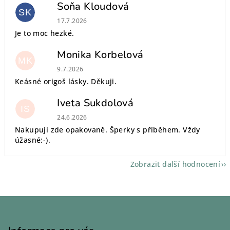
Soňa Kloudová
SK
Hodnocení obchodu je 5 z 5 hvězdiček.
17.7.2026
Je to moc hezké.
Monika Korbelová
MK
Hodnocení obchodu je 5 z 5 hvězdiček.
9.7.2026
Keásné origoš lásky. Děkuji.
Iveta Sukdolová
IS
Hodnocení obchodu je 5 z 5 hvězdiček.
24.6.2026
Nakupuji zde opakovaně. Šperky s příběhem. Vždy
úžasné:-).
Zobrazit další hodnocení
Z
á