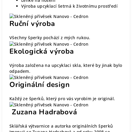
Lehké na nošení
Výroba upcyklací šetrná k životnímu prostředí
Ruční výroba
Všechny šperky pochází z mých rukou.
Ekologická výroba
Výroba založena na upcyklaci skla, které by jinak bylo
odpadem.
Originální design
Každý ze šperků, který pro vás vyrobím je originál.
Zuzana Hadrabová
Sklářská výtvarnice a autorka originálních šperků
Jmenuji se Zuzana Hadrabová a od roku 2008 se