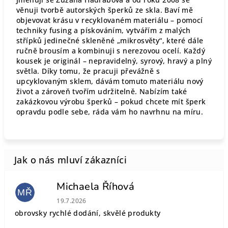
věnuji tvorbě autorských šperků ze skla. Baví mě
objevovat krásu v recyklovaném materiálu – pomocí
techniky fusing a pískováním, vytvářím z malých
střípků jedinečné skleněné „mikrosvěty“, které dále
ručně brousím a kombinuji s nerezovou ocelí. Každý
kousek je originál – nepravidelný, syrový, hravý a plný
světla. Díky tomu, že pracuji převážně s
upcyklovaným sklem, dávám tomuto materiálu nový
život a zároveň tvořím udržitelně. Nabízím také
zakázkovou výrobu šperků – pokud chcete mít šperk
opravdu podle sebe, ráda vám ho navrhnu na míru.
Michaela Říhová
MŘ
Hodnocení obchodu je 5 z 5 hvězdiček.
19.7.2026
obrovsky rychlé dodání, skvělé produkty