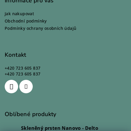
p
Informace pro vás
a
Jak nakupovat
t
Obchodní podmínky
í
Podmínky ochrany osobních údajů
Kontakt
+420 723 605 837
+420 723 605 837
Oblíbené produkty
Skleněný prsten Nanovo - Delto