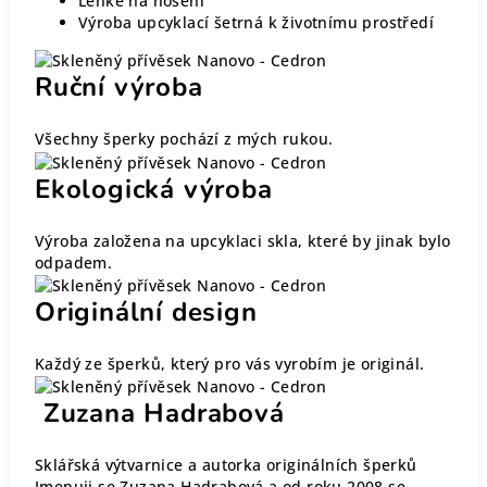
Lehké na nošení
Výroba upcyklací šetrná k životnímu prostředí
Ruční výroba
Všechny šperky pochází z mých rukou.
Ekologická výroba
Výroba založena na upcyklaci skla, které by jinak bylo
odpadem.
Originální design
Každý ze šperků, který pro vás vyrobím je originál.
Zuzana Hadrabová
Sklářská výtvarnice a autorka originálních šperků
Jmenuji se Zuzana Hadrabová a od roku 2008 se