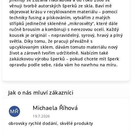
věnuji tvorbě autorských šperků ze skla. Baví mě
objevovat krásu v recyklovaném materiálu – pomocí
techniky fusing a pískováním, vytvářím z malých
střípků jedinečné skleněné „mikrosvěty“, které dále
ručně brousím a kombinuji s nerezovou ocelí. Každý
kousek je originál – nepravidelný, syrový, hravý a plný
světla. Díky tomu, že pracuji převážně s
upcyklovaným sklem, dávám tomuto materiálu nový
život a zároveň tvořím udržitelně. Nabízím také
zakázkovou výrobu šperků – pokud chcete mít šperk
opravdu podle sebe, ráda vám ho navrhnu na míru.
Michaela Říhová
MŘ
Hodnocení obchodu je 5 z 5 hvězdiček.
19.7.2026
obrovsky rychlé dodání, skvělé produkty