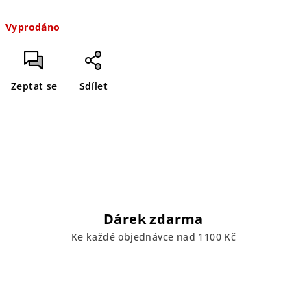
Měrná
Vyprodáno
cena:
Zeptat se
Sdílet
Dárek zdarma
Ke každé objednávce nad 1100 Kč