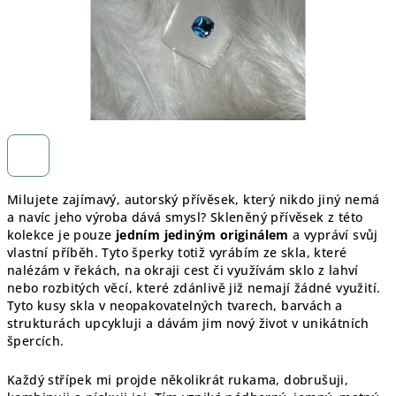
Milujete zajímavý, autorský přívěsek, který nikdo jiný nemá
a navíc jeho výroba dává smysl? Skleněný přívěsek z této
kolekce je pouze
jedním jediným originálem
a vypráví svůj
vlastní příběh. Tyto šperky totiž vyrábím ze skla, které
nalézám v řekách, na okraji cest či využívám sklo z lahví
nebo rozbitých věcí, které zdánlivě již nemají žádné využití.
Tyto kusy skla v neopakovatelných tvarech, barvách a
strukturách upcykluji a dávám jim nový život v unikátních
špercích.
Každý střípek mi projde několikrát rukama, dobrušuji,