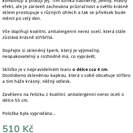
kombinuji a pískuji jej. Tím vzniká nádherný, jemný, matný
efekt, ale je zároveň zachována průzračnost a světlo krásně
sklem prostupuje v různých úhlech a tak se přívěsek bude
měnit po celý den.
Vše doplňuji kvalitní, antialergenní nerez ocelí, která stále
zůstává krásně stříbřitá.
Dopřejte si skleněný šperk, který je výjimečný,
neopakovatelný a rozhodně má, co vyprávět.
Sklíčko je v nepravidelném tvaru
o délce cca 4 cm
.
Dozdobeno skleněnou kapkou, která v sobě obsahuje stříbro
a tím háže krásný, něžný odlesk.
Zavěšeno na řetízku z kvalitní, antialergenní nerez oceli o
délce 55 cm.
Položka byla vyprodána…
510 Kč