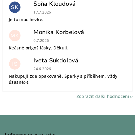
Soňa Kloudová
SK
Hodnocení obchodu je 5 z 5 hvězdiček.
17.7.2026
Je to moc hezké.
Monika Korbelová
MK
Hodnocení obchodu je 5 z 5 hvězdiček.
9.7.2026
Keásné origoš lásky. Děkuji.
Iveta Sukdolová
IS
Hodnocení obchodu je 5 z 5 hvězdiček.
24.6.2026
Nakupuji zde opakovaně. Šperky s příběhem. Vždy
úžasné:-).
Zobrazit další hodnocení
Z
á