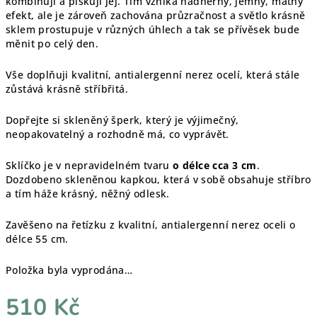
kombinuji a pískuji jej. Tím vzniká nádherný, jemný, matný
efekt, ale je zároveň zachována průzračnost a světlo krásně
sklem prostupuje v různých úhlech a tak se přívěsek bude
měnit po celý den.
Vše doplňuji kvalitní, antialergenní nerez ocelí, která stále
zůstává krásně stříbřitá.
Dopřejte si skleněný šperk, který je výjimečný,
neopakovatelný a rozhodně má, co vyprávět.
Sklíčko je v nepravidelném tvaru
o délce cca 3 cm
.
Dozdobeno skleněnou kapkou, která v sobě obsahuje stříbro
a tím háže krásný, něžný odlesk.
Zavěšeno na řetízku z kvalitní, antialergenní nerez oceli o
délce 55 cm.
Položka byla vyprodána…
510 Kč