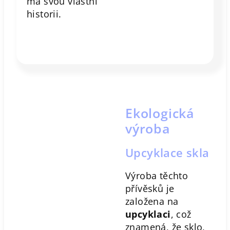
má svou vlastní
historii.
Ekologická
výroba
Upcyklace skla
Výroba těchto
přívěsků je
založena na
upcyklaci
, což
znamená, že sklo,