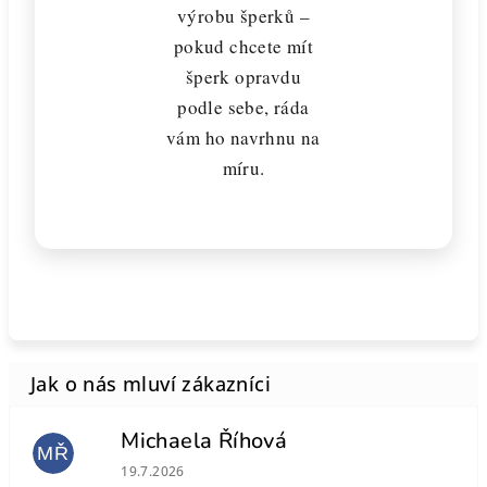
výrobu šperků –
pokud chcete mít
šperk opravdu
podle sebe, ráda
vám ho navrhnu na
míru.
Michaela Říhová
MŘ
Hodnocení obchodu je 5 z 5 hvězdiček.
19.7.2026