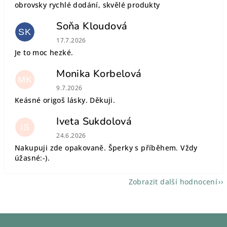
obrovsky rychlé dodání, skvělé produkty
Soňa Kloudová
SK
Hodnocení obchodu je 5 z 5 hvězdiček.
17.7.2026
Je to moc hezké.
Monika Korbelová
MK
Hodnocení obchodu je 5 z 5 hvězdiček.
9.7.2026
Keásné origoš lásky. Děkuji.
Iveta Sukdolová
IS
Hodnocení obchodu je 5 z 5 hvězdiček.
24.6.2026
Nakupuji zde opakovaně. Šperky s příběhem. Vždy
úžasné:-).
Zobrazit další hodnocení
Z