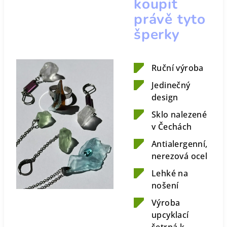
koupit
právě tyto
šperky
Ruční výroba
Jedinečný
design
Sklo nalezené
v Čechách
Antialergenní,
nerezová ocel
Lehké na
nošení
Výroba
upcyklací