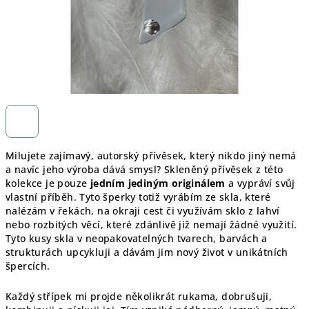
Milujete zajímavý, autorský přívěsek, který nikdo jiný nemá
a navíc jeho výroba dává smysl? Skleněný přívěsek z této
kolekce je pouze
jedním jediným originálem
a vypráví svůj
vlastní příběh. Tyto šperky totiž vyrábím ze skla, které
nalézám v řekách, na okraji cest či využívám sklo z lahví
nebo rozbitých věcí, které zdánlivě již nemají žádné využití.
Tyto kusy skla v neopakovatelných tvarech, barvách a
strukturách upcykluji a dávám jim nový život v unikátních
špercích.
Každý střípek mi projde několikrát rukama, dobrušuji,