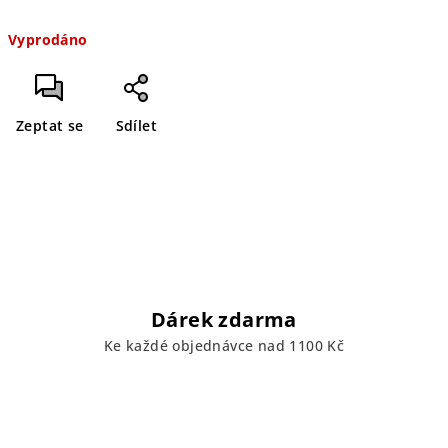
Měrná
Vyprodáno
cena:
Zeptat se
Sdílet
Dárek zdarma
Ke každé objednávce nad 1100 Kč