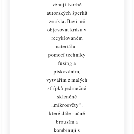
věnuji tvorbě
autorských šperků
ze skla. Baví mě
objevovat krásu v
recyklovaném
materiálu –
pomocí techniky
fusing a
pískováním,
vytvářím z malých
střípků jedinečné
skleněné
„mikrosvěty“,
které dále ručně
brousím a
kombinuji s