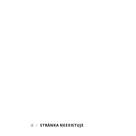
Přejít
na
obsah
/
STRÁNKA NEEXISTUJE
DOMŮ