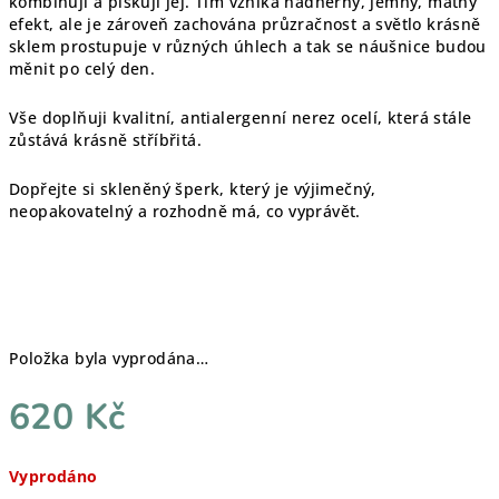
kombinuji a pískuji jej. Tím vzniká nádherný, jemný, matný
efekt, ale je zároveň zachována průzračnost a světlo krásně
sklem prostupuje v různých úhlech a tak se náušnice budou
měnit po celý den.
Vše doplňuji kvalitní, antialergenní nerez ocelí, která stále
zůstává krásně stříbřitá.
Dopřejte si skleněný šperk, který je výjimečný,
neopakovatelný a rozhodně má, co vyprávět.
Položka byla vyprodána…
620 Kč
Měrná
Vyprodáno
cena: