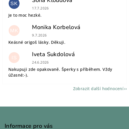
Soňa Kloudová
SK
Hodnocení obchodu je 5 z 5 hvězdiček.
17.7.2026
Je to moc hezké.
Monika Korbelová
MK
Hodnocení obchodu je 5 z 5 hvězdiček.
9.7.2026
Keásné origoš lásky. Děkuji.
Iveta Sukdolová
IS
Hodnocení obchodu je 5 z 5 hvězdiček.
24.6.2026
Nakupuji zde opakovaně. Šperky s příběhem. Vždy
úžasné:-).
Zobrazit další hodnocení
Z
á
p
Informace pro vás