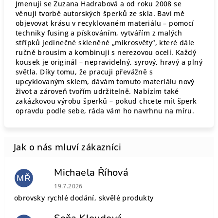
Jmenuji se Zuzana Hadrabová a od roku 2008 se
věnuji tvorbě autorských šperků ze skla. Baví mě
objevovat krásu v recyklovaném materiálu – pomocí
techniky fusing a pískováním, vytvářím z malých
střípků jedinečné skleněné „mikrosvěty“, které dále
ručně brousím a kombinuji s nerezovou ocelí. Každý
kousek je originál – nepravidelný, syrový, hravý a plný
světla. Díky tomu, že pracuji převážně s
upcyklovaným sklem, dávám tomuto materiálu nový
život a zároveň tvořím udržitelně. Nabízím také
zakázkovou výrobu šperků – pokud chcete mít šperk
opravdu podle sebe, ráda vám ho navrhnu na míru.
Michaela Říhová
MŘ
Hodnocení obchodu je 5 z 5 hvězdiček.
19.7.2026
obrovsky rychlé dodání, skvělé produkty