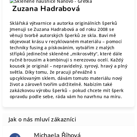
Zuzana Hadrabová
Sklářská výtvarnice a autorka originálních šperků
Jmenuji se Zuzana Hadrabová a od roku 2008 se
věnuji tvorbě autorských šperků ze skla. Baví mě
objevovat krásu v recyklovaném materiálu – pomocí
techniky fusing a pískováním, vytvářím z malých
střípků jedinečné skleněné „mikrosvěty“, které dále
ručně brousím a kombinuji s nerezovou ocelí. Každý
kousek je originál – nepravidelný, syrový, hravý a plný
světla. Díky tomu, že pracuji převážně s
upcyklovaným sklem, dávám tomuto materiálu nový
život a zároveň tvořím udržitelně. Nabízím také
zakázkovou výrobu šperků – pokud chcete mít šperk
opravdu podle sebe, ráda vám ho navrhnu na míru.
Michaela Říhová