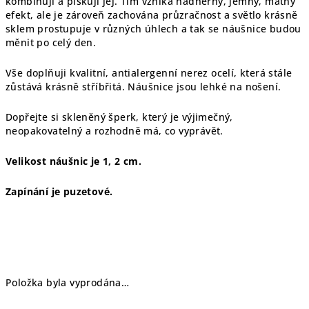
kombinuji a pískuji jej. Tím vzniká nádherný, jemný, matný
efekt, ale je zároveň zachována průzračnost a světlo krásně
sklem prostupuje v různých úhlech a tak se náušnice budou
měnit po celý den.
Vše doplňuji kvalitní, antialergenní nerez ocelí, která stále
zůstává krásně stříbřitá. Náušnice jsou lehké na nošení.
Dopřejte si skleněný šperk, který je výjimečný,
neopakovatelný a rozhodně má, co vyprávět.
Velikost náušnic je 1, 2 cm.
Zapínání je puzetové.
Položka byla vyprodána…