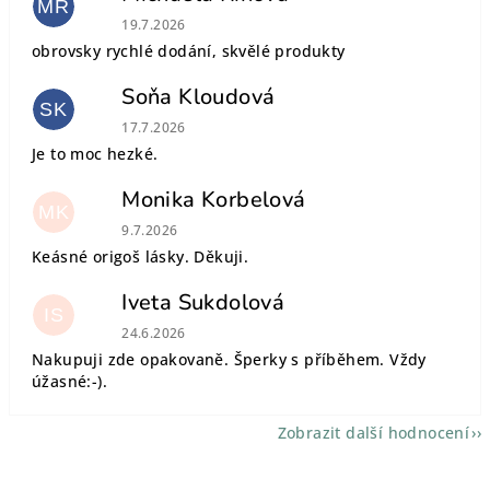
MŘ
Hodnocení obchodu je 5 z 5 hvězdiček.
19.7.2026
obrovsky rychlé dodání, skvělé produkty
Soňa Kloudová
SK
Hodnocení obchodu je 5 z 5 hvězdiček.
17.7.2026
Je to moc hezké.
Monika Korbelová
MK
Hodnocení obchodu je 5 z 5 hvězdiček.
9.7.2026
Keásné origoš lásky. Děkuji.
Iveta Sukdolová
IS
Hodnocení obchodu je 5 z 5 hvězdiček.
24.6.2026
Nakupuji zde opakovaně. Šperky s příběhem. Vždy
úžasné:-).
Zobrazit další hodnocení