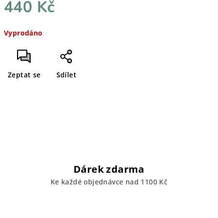
440 Kč
Měrná
Vyprodáno
cena:
Zeptat se
Sdílet
Dárek zdarma
Ke každé objednávce nad 1100 Kč