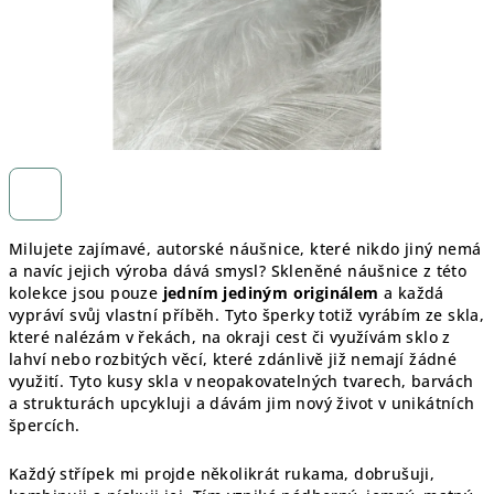
Milujete zajímavé, autorské náušnice, které nikdo jiný nemá
a navíc jejich výroba dává smysl? Skleněné náušnice z této
kolekce jsou pouze
jedním jediným originálem
a každá
vypráví svůj vlastní příběh. Tyto šperky totiž vyrábím ze skla,
které nalézám v řekách, na okraji cest či využívám sklo z
lahví nebo rozbitých věcí, které zdánlivě již nemají žádné
využití. Tyto kusy skla v neopakovatelných tvarech, barvách
a strukturách upcykluji a dávám jim nový život v unikátních
špercích.
Každý střípek mi projde několikrát rukama, dobrušuji,