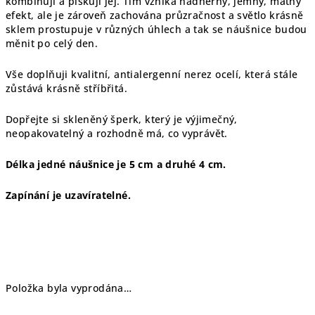
kombinuji a pískuji jej. Tím vzniká nádherný, jemný, matný
efekt, ale je zároveň zachována průzračnost a světlo krásně
sklem prostupuje v různých úhlech a tak se náušnice budou
měnit po celý den.
Vše doplňuji kvalitní, antialergenní nerez ocelí, která stále
zůstává krásně stříbřitá.
Dopřejte si skleněný šperk, který je výjimečný,
neopakovatelný a rozhodně má, co vyprávět.
Délka jedné náušnice je 5 cm a druhé 4 cm.
Zapínání je uzavíratelné.
Položka byla vyprodána…