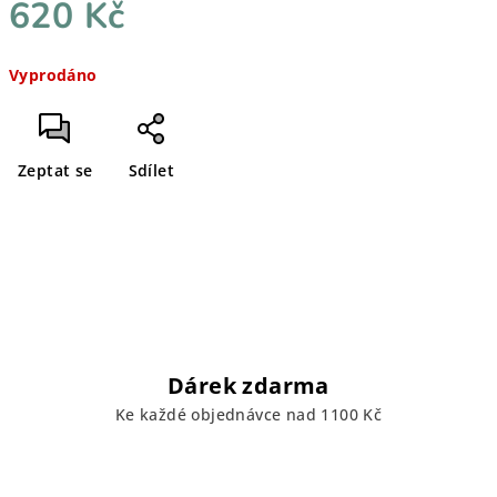
620 Kč
Měrná
Vyprodáno
cena:
Zeptat se
Sdílet
Dárek zdarma
Ke každé objednávce nad 1100 Kč