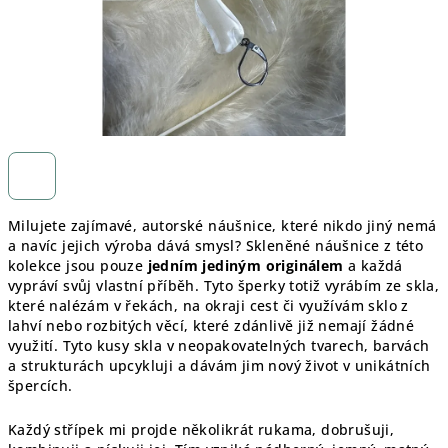
Milujete zajímavé, autorské náušnice, které nikdo jiný nemá
a navíc jejich výroba dává smysl? Skleněné náušnice z této
kolekce jsou pouze
jedním jediným originálem
a každá
vypráví svůj vlastní příběh. Tyto šperky totiž vyrábím ze skla,
které nalézám v řekách, na okraji cest či využívám sklo z
lahví nebo rozbitých věcí, které zdánlivě již nemají žádné
využití. Tyto kusy skla v neopakovatelných tvarech, barvách
a strukturách upcykluji a dávám jim nový život v unikátních
špercích.
Každý střípek mi projde několikrát rukama, dobrušuji,