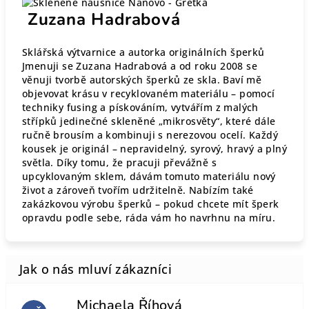
Zuzana Hadrabová
Sklářská výtvarnice a autorka originálních šperků
Jmenuji se Zuzana Hadrabová a od roku 2008 se
věnuji tvorbě autorských šperků ze skla. Baví mě
objevovat krásu v recyklovaném materiálu – pomocí
techniky fusing a pískováním, vytvářím z malých
střípků jedinečné skleněné „mikrosvěty“, které dále
ručně brousím a kombinuji s nerezovou ocelí. Každý
kousek je originál – nepravidelný, syrový, hravý a plný
světla. Díky tomu, že pracuji převážně s
upcyklovaným sklem, dávám tomuto materiálu nový
život a zároveň tvořím udržitelně. Nabízím také
zakázkovou výrobu šperků – pokud chcete mít šperk
opravdu podle sebe, ráda vám ho navrhnu na míru.
Michaela Říhová