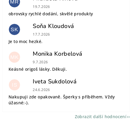
MŘ
Hodnocení obchodu je 5 z 5 hvězdiček.
19.7.2026
obrovsky rychlé dodání, skvělé produkty
Soňa Kloudová
SK
Hodnocení obchodu je 5 z 5 hvězdiček.
17.7.2026
Je to moc hezké.
Monika Korbelová
MK
Hodnocení obchodu je 5 z 5 hvězdiček.
9.7.2026
Keásné origoš lásky. Děkuji.
Iveta Sukdolová
IS
Hodnocení obchodu je 5 z 5 hvězdiček.
24.6.2026
Nakupuji zde opakovaně. Šperky s příběhem. Vždy
úžasné:-).
Zobrazit další hodnocení