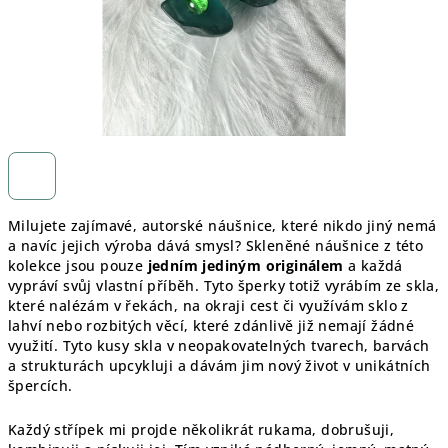
Milujete zajímavé, autorské náušnice, které nikdo jiný nemá
a navíc jejich výroba dává smysl? Skleněné náušnice z této
kolekce jsou pouze
jedním jediným originálem
a každá
vypráví svůj vlastní příběh. Tyto šperky totiž vyrábím ze skla,
které nalézám v řekách, na okraji cest či využívám sklo z
lahví nebo rozbitých věcí, které zdánlivě již nemají žádné
využití. Tyto kusy skla v neopakovatelných tvarech, barvách
a strukturách upcykluji a dávám jim nový život v unikátních
špercích.
Každý střípek mi projde několikrát rukama, dobrušuji,