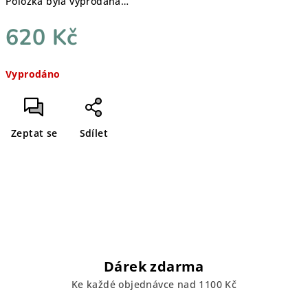
Položka byla vyprodána…
620 Kč
Měrná
Vyprodáno
cena:
Zeptat se
Sdílet
Dárek zdarma
Ke každé objednávce nad 1100 Kč