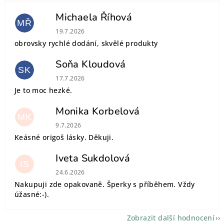
Michaela Říhová
MŘ
Hodnocení obchodu je 5 z 5 hvězdiček.
19.7.2026
obrovsky rychlé dodání, skvělé produkty
Soňa Kloudová
SK
Hodnocení obchodu je 5 z 5 hvězdiček.
17.7.2026
Je to moc hezké.
Monika Korbelová
MK
Hodnocení obchodu je 5 z 5 hvězdiček.
9.7.2026
Keásné origoš lásky. Děkuji.
Iveta Sukdolová
IS
Hodnocení obchodu je 5 z 5 hvězdiček.
24.6.2026
Nakupuji zde opakovaně. Šperky s příběhem. Vždy
úžasné:-).
Zobrazit další hodnocení