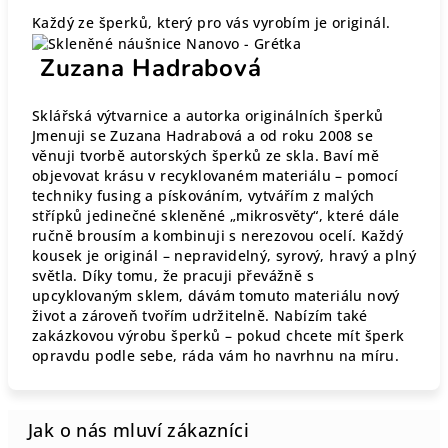
Každý ze šperků, který pro vás vyrobím je originál.
Zuzana Hadrabová
Sklářská výtvarnice a autorka originálních šperků
Jmenuji se Zuzana Hadrabová a od roku 2008 se
věnuji tvorbě autorských šperků ze skla. Baví mě
objevovat krásu v recyklovaném materiálu – pomocí
techniky fusing a pískováním, vytvářím z malých
střípků jedinečné skleněné „mikrosvěty“, které dále
ručně brousím a kombinuji s nerezovou ocelí. Každý
kousek je originál – nepravidelný, syrový, hravý a plný
světla. Díky tomu, že pracuji převážně s
upcyklovaným sklem, dávám tomuto materiálu nový
život a zároveň tvořím udržitelně. Nabízím také
zakázkovou výrobu šperků – pokud chcete mít šperk
opravdu podle sebe, ráda vám ho navrhnu na míru.