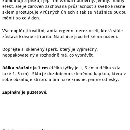
kombinuji a pískuji jej. Tím vzniká nádherný, jemný, matný
efekt, ale je zároveň zachována průzračnost a světlo krásně
sklem prostupuje v různých úhlech a tak se náušnice budou
měnit po celý den.
Vše doplňuji kvalitní, antialergenní nerez ocelí, která stále
zůstává krásně stříbřitá. Náušnice jsou lehké na nošení.
Dopřejte si skleněný šperk, který je výjimečný,
neopakovatelný a rozhodně má, co vyprávět.
Délka náušnic je 3 cm
(délka tyčky je 1, 5 cm a délka skla
také 1, 5 cm).
Sklo je dozdobeno skleněnou kapkou, která v
sobě obsahuje stříbro a tím háže krásné, jemné odlesky.
Zapínání je puzetové.