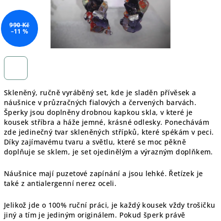
990 Kč
–11 %
Skleněný, ručně vyráběný set, kde je sladěn přívěsek a
náušnice v průzračných fialových a červených barvách.
Šperky jsou doplněny drobnou kapkou skla, v které je
kousek stříbra a háže jemné, krásné odlesky. Ponechávám
zde jedinečný tvar skleněných střípků, které spékám v peci.
Díky zajímavému tvaru a světlu, které se moc pěkně
doplňuje se sklem, je set ojedinělým a výrazným doplňkem.
Náušnice mají puzetové zapínání a jsou lehké. Řetízek je
také z antialergenní nerez oceli.
Jelikož jde o 100% ruční práci, je každý kousek vždy trošičku
jiný a tím je jediným originálem. Pokud šperk právě