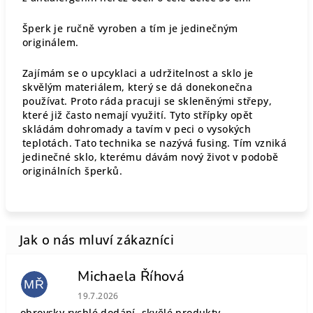
Šperk je ručně vyroben a tím je jedinečným
originálem.
Zajímám se o upcyklaci a udržitelnost a sklo je
skvělým materiálem, který se dá donekonečna
používat. Proto ráda pracuji se skleněnými střepy,
které již často nemají využití. Tyto střípky opět
skládám dohromady a tavím v peci o vysokých
teplotách. Tato technika se nazývá fusing. Tím vzniká
jedinečné sklo, kterému dávám nový život v podobě
originálních šperků.
Michaela Říhová
MŘ
Hodnocení obchodu je 5 z 5 hvězdiček.
19.7.2026
obrovsky rychlé dodání, skvělé produkty