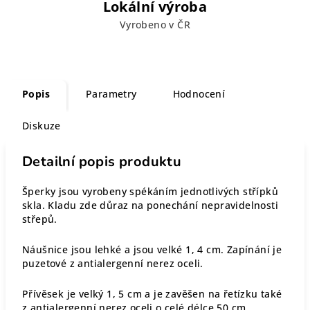
Lokální výroba
Vyrobeno v ČR
Popis
Parametry
Hodnocení
Diskuze
Detailní popis produktu
Šperky jsou vyrobeny spékáním jednotlivých střípků
skla. Kladu zde důraz na ponechání nepravidelnosti
střepů.
Náušnice jsou lehké a jsou velké 1, 4 cm. Zapínání je
puzetové z antialergenní nerez oceli.
Přívěsek je velký 1, 5 cm a je zavěšen na řetízku také
z antialergenní nerez oceli o celé délce 50 cm.