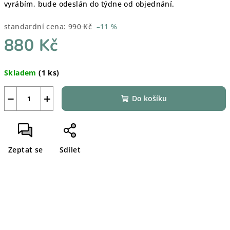
vyrábím, bude odeslán do týdne od objednání.
standardní cena:
990 Kč
–11 %
880 Kč
Měrná
Skladem
(1 ks)
cena:
−
+
Do košíku
Zeptat se
Sdílet