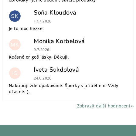
Soňa Kloudová
SK
Hodnocení obchodu je 5 z 5 hvězdiček.
17.7.2026
Je to moc hezké.
Monika Korbelová
MK
Hodnocení obchodu je 5 z 5 hvězdiček.
9.7.2026
Keásné origoš lásky. Děkuji.
Iveta Sukdolová
IS
Hodnocení obchodu je 5 z 5 hvězdiček.
24.6.2026
Nakupuji zde opakovaně. Šperky s příběhem. Vždy
úžasné:-).
Zobrazit další hodnocení
Z