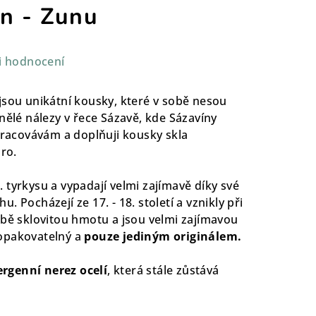
ín - Zunu
i hodnocení
jsou unikátní kousky, které v sobě nesou
inělé nálezy v řece Sázavě, kde Sázavíny
zpracovávám a doplňuji kousky skla
bro.
 tyrkysu a vypadají velmi zajímavě díky své
 Pocházejí ze 17. - 18. století a vznikly při
obě sklovitou hmotu a jsou velmi zajímavou
opakovatelný a
pouze jediným originálem.
ergenní nerez ocelí
, která stále zůstává