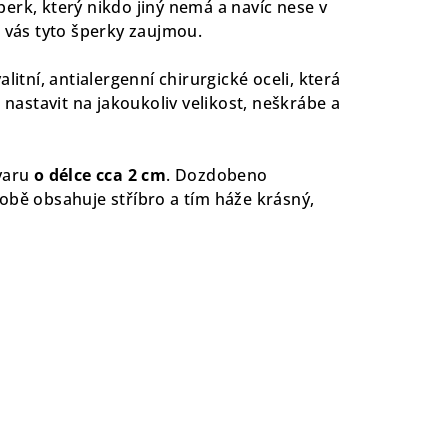
erk, který nikdo jiný nemá a navíc nese v
ě vás tyto šperky zaujmou.
litní, antialergenní chirurgické oceli, která
j nastavit na jakoukoliv velikost, neškrábe a
tvaru
o délce cca 2 cm
. Dozdobeno
obě obsahuje stříbro a tím háže krásný,