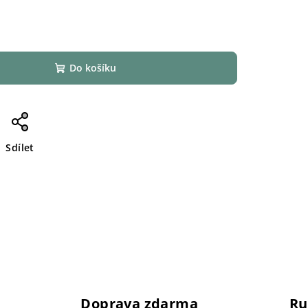
Do košíku
Sdílet
Doprava zdarma
Ru