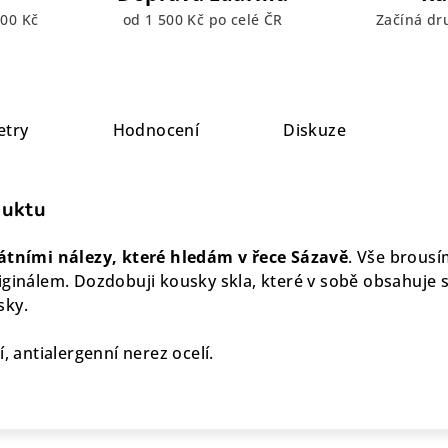
00 Kč
od 1 500 Kč po celé ČR
Začíná dr
etry
Hodnocení
Diskuze
duktu
tními nálezy, které hledám v řece Sázavě
. Vše brous
iginálem. Dozdobuji kousky skla, které v sobě obsahuje s
sky.
, antialergenní nerez ocelí.