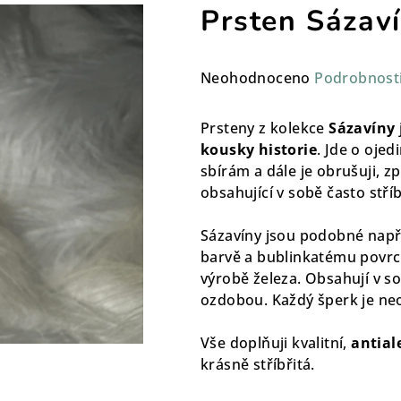
Prsten Sázav
Průměrné
Neohodnoceno
Podrobnost
hodnocení
produktu
Prsteny z kolekce
Sázavíny
je
kousky historie
. Jde o ojed
0,0
sbírám a dále je obrušuji, 
z
obsahující v sobě často stří
5
hvězdiček.
Sázavíny jsou podobné např.
barvě a bublinkatému povrchu.
výrobě železa. Obsahují v s
ozdobou. Každý šperk je
ne
Vše doplňuji kvalitní,
antial
krásně stříbřitá.