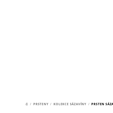
Přejít
na
obsah
/
PRSTENY
/
KOLEKCE SÁZAVÍNY
/
PRSTEN SÁZ
DOMŮ