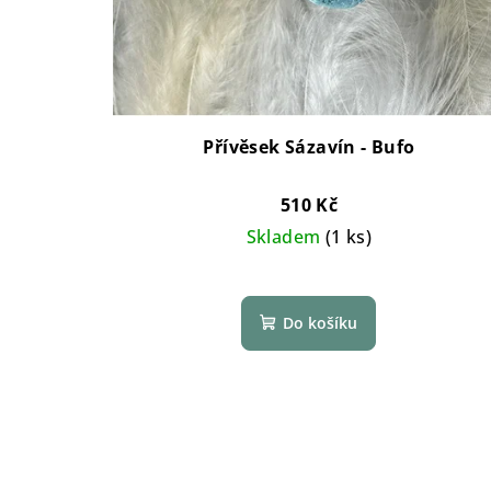
Přívěsek Sázavín - Bufo
510 Kč
Skladem
(1 ks)
Do košíku