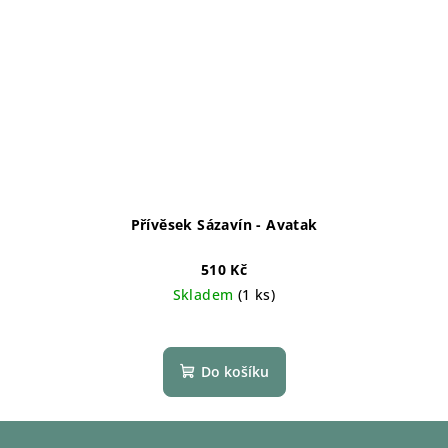
Přívěsek Sázavín - Avatak
510 Kč
Skladem
(1 ks)
Do košíku
Z