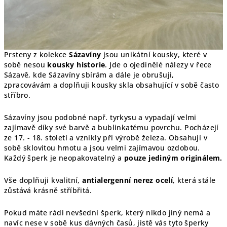
Prsteny z kolekce
Sázavíny
jsou unikátní kousky, které v
sobě nesou
kousky historie
. Jde o ojedinělé nálezy v řece
Sázavě, kde Sázavíny sbírám a dále je obrušuji,
zpracovávám a doplňuji kousky skla obsahující v sobě často
stříbro.
Sázavíny jsou podobné např. tyrkysu a vypadají velmi
zajímavě díky své barvě a bublinkatému povrchu. Pocházejí
ze 17. - 18. století a vznikly při výrobě železa. Obsahují v
sobě sklovitou hmotu a jsou velmi zajímavou ozdobou.
Každý šperk je
neopakovatelný a
pouze jediným originálem.
Vše doplňuji kvalitní,
antialergenní nerez ocelí
, která stále
zůstává krásně stříbřitá.
Pokud máte rádi nevšední šperk, který nikdo jiný nemá a
navíc nese v sobě kus dávných časů, jistě vás tyto šperky