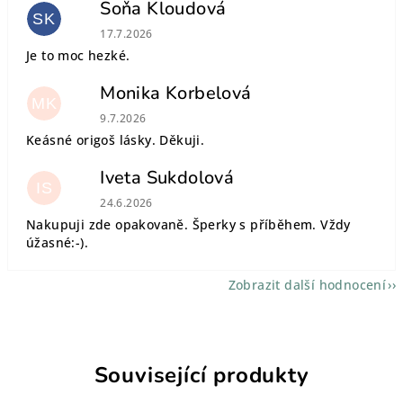
Soňa Kloudová
SK
Hodnocení obchodu je 5 z 5 hvězdiček.
17.7.2026
Je to moc hezké.
Monika Korbelová
MK
Hodnocení obchodu je 5 z 5 hvězdiček.
9.7.2026
Keásné origoš lásky. Děkuji.
Iveta Sukdolová
IS
Hodnocení obchodu je 5 z 5 hvězdiček.
24.6.2026
Nakupuji zde opakovaně. Šperky s příběhem. Vždy
úžasné:-).
Zobrazit další hodnocení
Související produkty