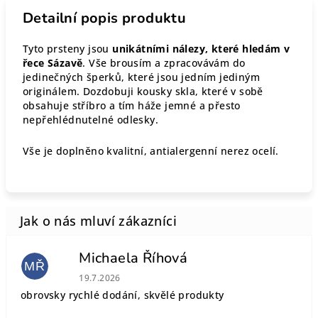
Detailní popis produktu
Tyto prsteny jsou
unikátními nálezy, které hledám v
řece Sázavě
. Vše brousím a zpracovávám do
jedinečných šperků, které jsou jedním jediným
originálem. Dozdobuji kousky skla, které v sobě
obsahuje stříbro a tím háže jemné a přesto
nepřehlédnutelné odlesky.
Vše je doplněno kvalitní, antialergenní nerez ocelí.
Michaela Říhová
MŘ
Hodnocení obchodu je 5 z 5 hvězdiček.
19.7.2026
obrovsky rychlé dodání, skvělé produkty