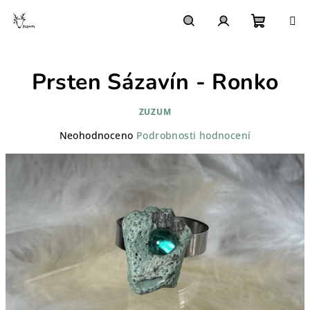
Přejít
na
obsah
Nákupn
Hledat
Přihlášení
Prsten Sázavín - Ronko
košík
ZUZUM
Průměrné
Neohodnoceno
Podrobnosti hodnocení
hodnocení
produktu
je
0,0
z
5
hvězdiček.