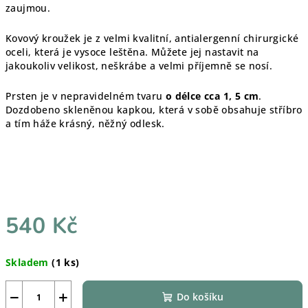
zaujmou.
Kovový kroužek je z velmi kvalitní, antialergenní chirurgické
oceli, která je vysoce leštěna. Můžete jej nastavit na
jakoukoliv velikost, neškrábe a velmi příjemně se nosí.
Prsten je v nepravidelném tvaru
o délce cca 1, 5 cm
.
Dozdobeno skleněnou kapkou, která v sobě obsahuje stříbro
a tím háže krásný, něžný odlesk.
540 Kč
Měrná
Skladem
(1 ks)
cena:
−
+
Do košíku