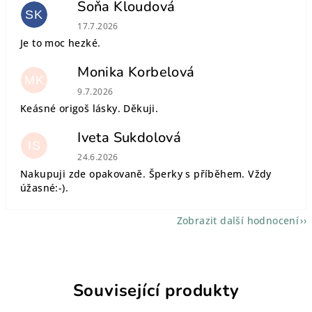
Soňa Kloudová
SK
Hodnocení obchodu je 5 z 5 hvězdiček.
17.7.2026
Je to moc hezké.
Monika Korbelová
MK
Hodnocení obchodu je 5 z 5 hvězdiček.
9.7.2026
Keásné origoš lásky. Děkuji.
Iveta Sukdolová
IS
Hodnocení obchodu je 5 z 5 hvězdiček.
24.6.2026
Nakupuji zde opakovaně. Šperky s příběhem. Vždy
úžasné:-).
Zobrazit další hodnocení
Související produkty