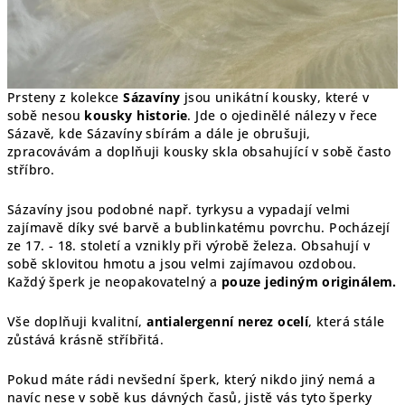
Prsteny z kolekce
Sázavíny
jsou unikátní kousky, které v
sobě nesou
kousky historie
. Jde o ojedinělé nálezy v řece
Sázavě, kde Sázavíny sbírám a dále je obrušuji,
zpracovávám a doplňuji kousky skla obsahující v sobě často
stříbro.
Sázavíny jsou podobné např. tyrkysu a vypadají velmi
zajímavě díky své barvě a bublinkatému povrchu. Pocházejí
ze 17. - 18. století a vznikly při výrobě železa. Obsahují v
sobě sklovitou hmotu a jsou velmi zajímavou ozdobou.
Každý šperk je
neopakovatelný a
pouze jediným originálem.
Vše doplňuji kvalitní,
antialergenní nerez ocelí
, která stále
zůstává krásně stříbřitá.
Pokud máte rádi nevšední šperk, který nikdo jiný nemá a
navíc nese v sobě kus dávných časů, jistě vás tyto šperky