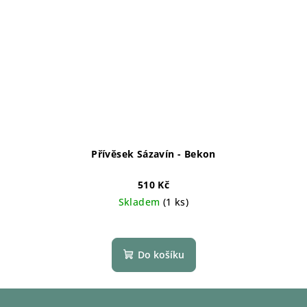
Přívěsek Sázavín - Bekon
510 Kč
Skladem
(1 ks)
Do košíku
Z