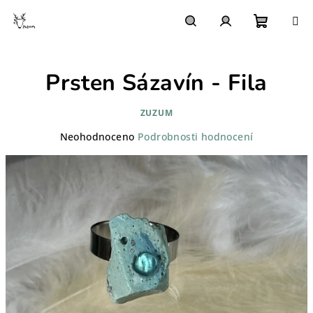
Přejít
na
obsah
Nákupn
Hledat
Přihlášení
Prsten Sázavín - Fila
košík
ZUZUM
Průměrné
Neohodnoceno
Podrobnosti hodnocení
hodnocení
produktu
je
0,0
z
5
hvězdiček.