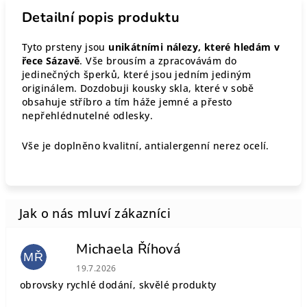
Detailní popis produktu
Tyto prsteny jsou
unikátními nálezy, které hledám v
řece Sázavě
. Vše brousím a zpracovávám do
jedinečných šperků, které jsou jedním jediným
originálem. Dozdobuji kousky skla, které v sobě
obsahuje stříbro a tím háže jemné a přesto
nepřehlédnutelné odlesky.
Vše je doplněno kvalitní, antialergenní nerez ocelí.
Michaela Říhová
MŘ
Hodnocení obchodu je 5 z 5 hvězdiček.
19.7.2026
obrovsky rychlé dodání, skvělé produkty