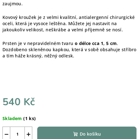
zaujmou.
Kovový kroužek je z velmi kvalitní, antialergenní chirurgické
oceli, která je vysoce leštěna. Můžete jej nastavit na
jakoukoliv velikost, neškrábe a velmi příjemně se nosí.
Prsten je v nepravidelném tvaru
o délce cca 1, 5 cm
.
Dozdobeno skleněnou kapkou, která v sobě obsahuje stříbro
a tím háže krásný, něžný odlesk.
540 Kč
Měrná
Skladem
(1 ks)
cena:
−
+
Do košíku