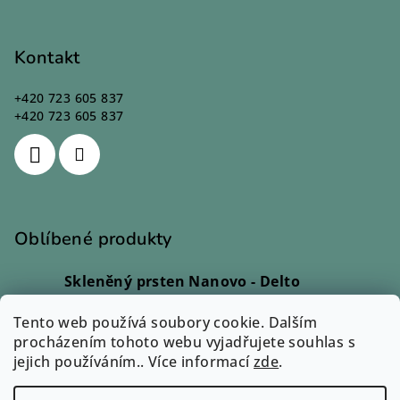
Kontakt
+420 723 605 837
+420 723 605 837
Oblíbené produkty
Skleněný prsten Nanovo - Delto
Ivana Kadlecová
|
Hodnocení produktu je 5 z 5 hvězdiček.
Tento web používá soubory cookie. Dalším
Skleněný prsten - Lio
procházením tohoto webu vyjadřujete souhlas s
Monika Svobodová
|
jejich používáním.. Více informací
Hodnocení produktu je 5 z 5 hvězdiček.
zde
.
Skleněný prsten - Rono