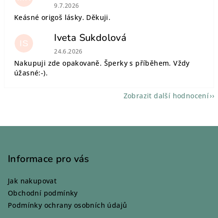
Hodnocení obchodu je 5 z 5 hvězdiček.
9.7.2026
Keásné origoš lásky. Děkuji.
Iveta Sukdolová
IS
Hodnocení obchodu je 5 z 5 hvězdiček.
24.6.2026
Nakupuji zde opakovaně. Šperky s příběhem. Vždy
úžasné:-).
Zobrazit další hodnocení
Z
á
p
Informace pro vás
a
Jak nakupovat
t
Obchodní podmínky
í
Podmínky ochrany osobních údajů