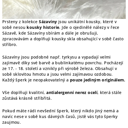
Prsteny z kolekce
Sázavíny
jsou unikátní kousky, které v
sobě nesou
kousky historie
. Jde o ojedinělé nálezy v řece
Sázavě, kde Sázavíny sbírám a dále je obrušuji,
zpracovávám a doplňuji kousky skla obsahující v sobě často
stříbro.
Sázavíny jsou podobné např. tyrkysu a vypadají velmi
zajímavě díky své barvě a bublinkatému povrchu. Pocházejí
ze 17. - 18. století a vznikly při výrobě železa. Obsahují v
sobě sklovitou hmotu a jsou velmi zajímavou ozdobou.
Každý šperk je
neopakovatelný a
pouze jediným originálem.
Vše doplňuji kvalitní,
antialergenní nerez ocelí
, která stále
zůstává krásně stříbřitá.
Pokud máte rádi nevšední šperk, který nikdo jiný nemá a
navíc nese v sobě kus dávných časů, jistě vás tyto šperky
zaujmou.