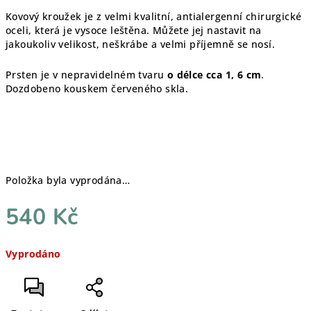
Kovový kroužek je z velmi kvalitní, antialergenní chirurgické
oceli, která je vysoce leštěna. Můžete jej nastavit na
jakoukoliv velikost, neškrábe a velmi příjemně se nosí.
Prsten je v nepravidelném tvaru
o délce cca 1, 6 cm
.
Dozdobeno kouskem červeného skla.
Položka byla vyprodána…
540 Kč
Měrná
Vyprodáno
cena: