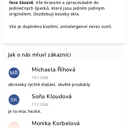
řece Sázavě
. Vše brousím a zpracovávám do
jedinečných šperků, které jsou jedním jediným
originálem. Dozdobuji kousky skla.
Vše je doplněno kvalitní, antialergenní nerez ocelí.
Michaela Říhová
MŘ
Hodnocení obchodu je 5 z 5 hvězdiček.
19.7.2026
obrovsky rychlé dodání, skvělé produkty
Soňa Kloudová
SK
Hodnocení obchodu je 5 z 5 hvězdiček.
17.7.2026
Je to moc hezké.
Monika Korbelová
MK