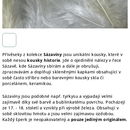
Přívěseky z kolekce
Sázavíny
jsou unikátní kousky, které v
sobě nesou
kousky historie
. Jde o ojedinělé nálezy v řece
Sázavě, kde Sázavíny sbírám a dále je obrušuji,
zpracovávám a doplňuji skleněnými kapkami obsahující v
sobě často stříbro nebo barevnými kousky skla či
porcelánem, keramikou.
Sázavíny jsou podobné např. tyrkysu a vypadají velmi
zajímavě díky své barvě a bublinkatému povrchu. Pocházejí
ze 17. - 18. století a vznikly při výrobě železa. Obsahují v
sobě sklovitou hmotu a jsou velmi zajímavou ozdobou.
Každý šperk je
neopakovatelný a
pouze jediným originálem.