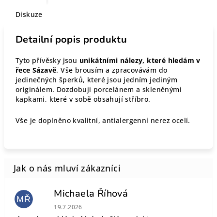
Diskuze
Detailní popis produktu
Tyto přívěsky jsou
unikátními nálezy, které hledám v
řece Sázavě
. Vše brousím a zpracovávám do
jedinečných šperků, které jsou jedním jediným
originálem. Dozdobuji porcelánem a skleněnými
kapkami, které v sobě obsahují stříbro.
Vše je doplněno kvalitní, antialergenní nerez ocelí.
Michaela Říhová
MŘ
Hodnocení obchodu je 5 z 5 hvězdiček.
19.7.2026