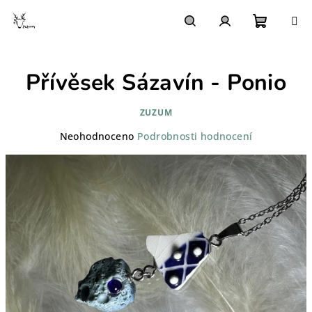
Přejít
na
obsah
Nákupn
Hledat
Přihlášení
Přívěsek Sázavín - Ponio
košík
ZUZUM
Průměrné
Neohodnoceno
Podrobnosti hodnocení
hodnocení
produktu
je
0,0
z
5
hvězdiček.