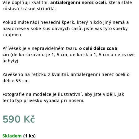
Vše doplňuji kvalitní,
antialergenní nerez ocelí
, která stále
zůstává krásně stříbřitá.
Pokud máte rádi nevšední šperk, který nikdo jiný nemá a
navíc nese v sobě kus dávných časů, jistě vás tyto šperky
zaujmou.
Přívěsek je v nepravidelném tvaru
o celé délce cca 5
cm
(délka sázavínu je 1, 5 cm, délka skla 1, 5 cm a nerezové
úchyty).
Zavěšeno na řetízku z kvalitní, antialergenní nerez oceli o
délce 55 cm.
Fotografie na modelce je ilustrativní, aby jste viděli, jak
tento typ přívěsku vypadá při nošení.
590 Kč
Měrná
Skladem
(1 ks)
cena: