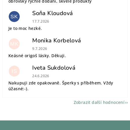
obrovsky rychlé dodání, skvělé produkty
Soňa Kloudová
SK
Hodnocení obchodu je 5 z 5 hvězdiček.
17.7.2026
Je to moc hezké.
Monika Korbelová
MK
Hodnocení obchodu je 5 z 5 hvězdiček.
9.7.2026
Keásné origoš lásky. Děkuji.
Iveta Sukdolová
IS
Hodnocení obchodu je 5 z 5 hvězdiček.
24.6.2026
Nakupuji zde opakovaně. Šperky s příběhem. Vždy
úžasné:-).
Zobrazit další hodnocení
Z