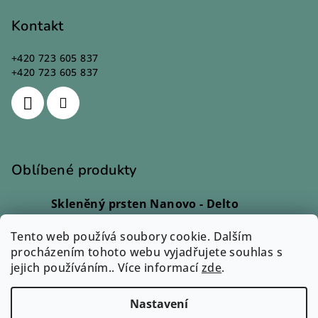
Kontakt
+420 723 605 837
+420 723 605 837
Oblíbené produkty
Skleněný prsten Nanovo - Delto
Ivana Kadlecová
|
Hodnocení produktu je 5 z 5 hvězdiček.
Tento web používá soubory cookie. Dalším
Skleněný prsten - Lio
procházením tohoto webu vyjadřujete souhlas s
Monika Svobodová
|
jejich používáním.. Více informací
Hodnocení produktu je 5 z 5 hvězdiček.
zde
.
Přívěsek Sázavín - Cara
Eva Petrová
|
Nastavení
Hodnocení produktu je 3 z 5 hvězdiček.