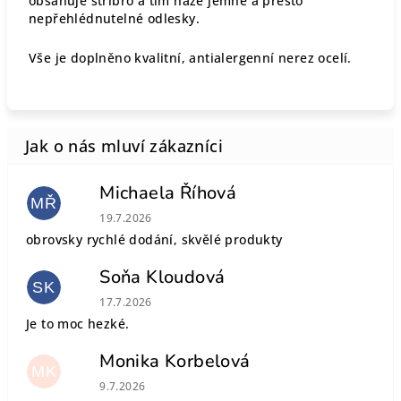
obsahuje stříbro a tím háže jemné a přesto
nepřehlédnutelné odlesky.
Vše je doplněno kvalitní, antialergenní nerez ocelí.
Michaela Říhová
MŘ
Hodnocení obchodu je 5 z 5 hvězdiček.
19.7.2026
obrovsky rychlé dodání, skvělé produkty
Soňa Kloudová
SK
Hodnocení obchodu je 5 z 5 hvězdiček.
17.7.2026
Je to moc hezké.
Monika Korbelová
MK
Hodnocení obchodu je 5 z 5 hvězdiček.
9.7.2026