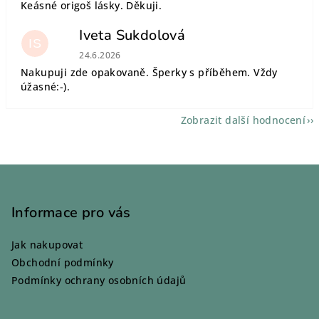
Keásné origoš lásky. Děkuji.
Iveta Sukdolová
IS
Hodnocení obchodu je 5 z 5 hvězdiček.
24.6.2026
Nakupuji zde opakovaně. Šperky s příběhem. Vždy
úžasné:-).
Zobrazit další hodnocení
Z
á
p
Informace pro vás
a
Jak nakupovat
t
Obchodní podmínky
í
Podmínky ochrany osobních údajů