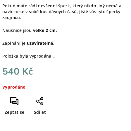
Pokud máte rádi nevšední šperk, který nikdo jiný nemá a
navíc nese v sobě kus dávných časů, jistě vás tyto šperky
zaujmou.
Náušnice jsou
velké 2 cm
.
Zapínání je
uzavíratelné.
Položka byla vyprodána…
540 Kč
Měrná
Vyprodáno
cena:
Zeptat se
Sdílet