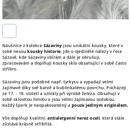
Náušnice z kolekce
Sázavíny
jsou unikátní kousky, které v
sobě nesou
kousky historie
. Jde o ojedinělé nálezy v řece
Sázavě, kde Sázavíny sbírám a dále je obrušuji,
zpracovávám a doplňuji kousky skla obsahující v sobě často
stříbro.
Sázavíny jsou podobné např. tyrkysu a vypadají velmi
zajímavě díky své barvě a bublinkatému povrchu. Pocházejí
ze 17. - 18. století a vznikly při výrobě železa. Obsahují v
sobě sklovitou hmotu a jsou velmi zajímavou ozdobou.
Každý šperk je
neopakovatelný a
pouze jediným originálem.
Vše doplňuji kvalitní,
antialergenní nerez ocelí
, která stále
zůstává krásně stříbřitá.