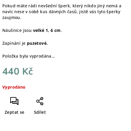
Pokud máte rádi nevšední šperk, který nikdo jiný nemá a
navíc nese v sobě kus dávných časů, jistě vás tyto šperky
zaujmou.
Náušnice jsou
velké 1, 6 cm
.
Zapínání je
puzetové.
Položka byla vyprodána…
440 Kč
Měrná
Vyprodáno
cena:
Zeptat se
Sdílet