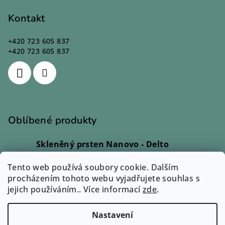
Kontakt
+420 723 605 837
+420 723 605 837
Oblíbené produkty
Skleněný prsten Nanovo - Delto
Ivana Kadlecová
|
Hodnocení produktu je 5 z 5 hvězdiček.
Tento web používá soubory cookie. Dalším
Skleněný prsten - Lio
procházením tohoto webu vyjadřujete souhlas s
Monika Svobodová
|
jejich používáním.. Více informací
Hodnocení produktu je 5 z 5 hvězdiček.
zde
.
Přívěsek Sázavín - Cara
Eva Petrová
|
Nastavení
Hodnocení produktu je 3 z 5 hvězdiček.