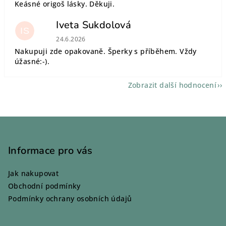
Keásné origoš lásky. Děkuji.
Iveta Sukdolová
IS
Hodnocení obchodu je 5 z 5 hvězdiček.
24.6.2026
Nakupuji zde opakovaně. Šperky s příběhem. Vždy
úžasné:-).
Zobrazit další hodnocení
Z
á
p
Informace pro vás
a
Jak nakupovat
t
Obchodní podmínky
í
Podmínky ochrany osobních údajů