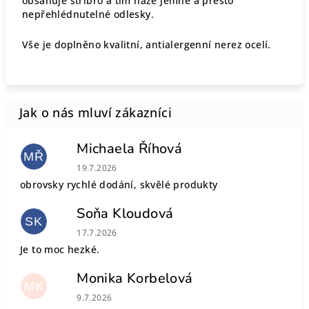
obsahuje stříbro a tím háže jemné a přesto
nepřehlédnutelné odlesky.
Vše je doplněno kvalitní, antialergenní nerez ocelí.
Michaela Říhová
MŘ
Hodnocení obchodu je 5 z 5 hvězdiček.
19.7.2026
obrovsky rychlé dodání, skvělé produkty
Soňa Kloudová
SK
Hodnocení obchodu je 5 z 5 hvězdiček.
17.7.2026
Je to moc hezké.
Monika Korbelová
MK
Hodnocení obchodu je 5 z 5 hvězdiček.
9.7.2026