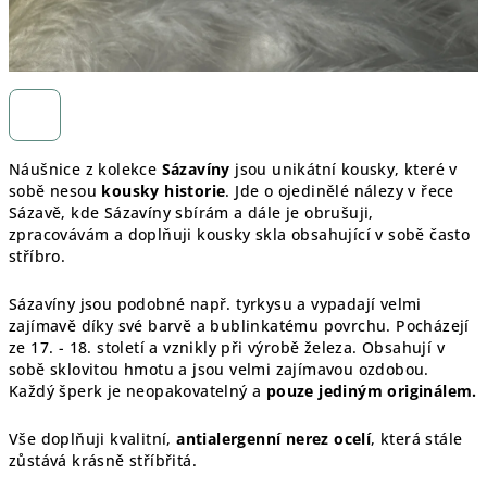
Náušnice z kolekce
Sázavíny
jsou unikátní kousky, které v
sobě nesou
kousky historie
. Jde o ojedinělé nálezy v řece
Sázavě, kde Sázavíny sbírám a dále je obrušuji,
zpracovávám a doplňuji kousky skla obsahující v sobě často
stříbro.
Sázavíny jsou podobné např. tyrkysu a vypadají velmi
zajímavě díky své barvě a bublinkatému povrchu. Pocházejí
ze 17. - 18. století a vznikly při výrobě železa. Obsahují v
sobě sklovitou hmotu a jsou velmi zajímavou ozdobou.
Každý šperk je
neopakovatelný a
pouze jediným originálem.
Vše doplňuji kvalitní,
antialergenní nerez ocelí
, která stále
zůstává krásně stříbřitá.