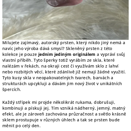
Milujete zajímavý, autorský prsten, který nikdo jiný nemá a
navíc jeho výroba dává smysl? Skleněný prsten z této
kolekce je pouze
jedním jediným originálem
a vypráví svůj
vlastní příběh. Tyto šperky totiž vyrábím ze skla, které
nalézám v řekách, na okraji cest či využívám sklo z lahví
nebo rozbitých věcí, které zdánlivě již nemají žádné využití.
Tyto kusy skla v neopakovatelných tvarech, barvách a
strukturách upcykluji a dávám jim nový život v unikátních
špercích.
Každý střípek mi projde několikrát rukama, dobrušuji,
kombinuji a pískuji jej. Tím vzniká nádherný, jemný, matný
efekt, ale je zároveň zachována průzračnost a světlo krásně
sklem prostupuje v různých úhlech a tak se prsten bude
měnit po celý den.