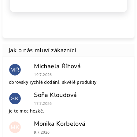
Michaela Říhová
MŘ
Hodnocení obchodu je 5 z 5 hvězdiček.
19.7.2026
obrovsky rychlé dodání, skvělé produkty
Soňa Kloudová
SK
Hodnocení obchodu je 5 z 5 hvězdiček.
17.7.2026
Je to moc hezké.
Monika Korbelová
MK
Hodnocení obchodu je 5 z 5 hvězdiček.
9.7.2026