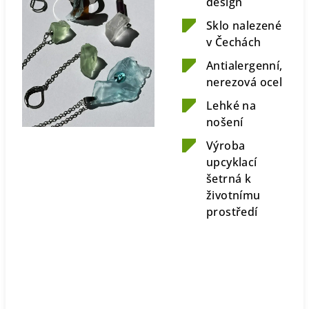
design
Sklo nalezené
v Čechách
Antialergenní,
nerezová ocel
Lehké na
nošení
Výroba
upcyklací
šetrná k
životnímu
prostředí