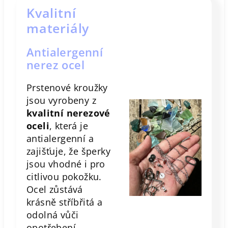
Kvalitní
materiály
Antialergenní
nerez ocel
Prstenové kroužky
jsou vyrobeny z
kvalitní nerezové
oceli
, která je
antialergenní a
zajišťuje, že šperky
jsou vhodné i pro
citlivou pokožku.
Ocel zůstává
krásně stříbřitá a
odolná vůči
opotřebení.