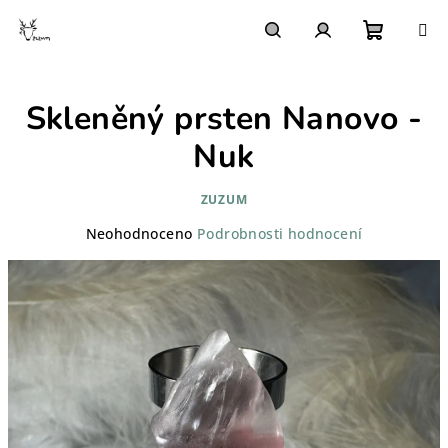
Přejít
na
obsah
Nákupn
Hledat
Přihlášení
Skleněný prsten Nanovo -
košík
Nuk
ZUZUM
Průměrné
Neohodnoceno
Podrobnosti hodnocení
hodnocení
produktu
je
0,0
z
5
hvězdiček.