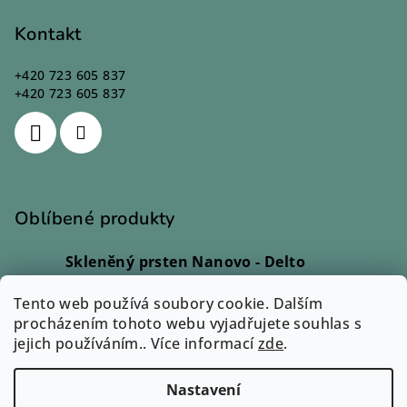
Kontakt
+420 723 605 837
+420 723 605 837
Oblíbené produkty
Skleněný prsten Nanovo - Delto
Ivana Kadlecová
|
Hodnocení produktu je 5 z 5 hvězdiček.
Tento web používá soubory cookie. Dalším
Skleněný prsten - Lio
procházením tohoto webu vyjadřujete souhlas s
Monika Svobodová
|
jejich používáním.. Více informací
Hodnocení produktu je 5 z 5 hvězdiček.
zde
.
Skleněný prsten - Rono
Ilona Dvořáková
|
Nastavení
Hodnocení produktu je 5 z 5 hvězdiček.