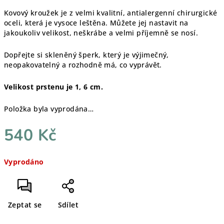
Kovový kroužek je z velmi kvalitní, antialergenní chirurgické
oceli, která je vysoce leštěna. Můžete jej nastavit na
jakoukoliv velikost, neškrábe a velmi příjemně se nosí.
Dopřejte si skleněný šperk, který je výjimečný,
neopakovatelný a rozhodně má, co vyprávět.
Velikost prstenu je 1, 6 cm.
Položka byla vyprodána…
540 Kč
Měrná
Vyprodáno
cena:
Zeptat se
Sdílet