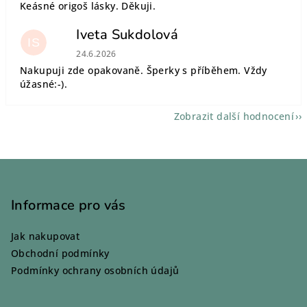
Keásné origoš lásky. Děkuji.
Iveta Sukdolová
IS
Hodnocení obchodu je 5 z 5 hvězdiček.
24.6.2026
Nakupuji zde opakovaně. Šperky s příběhem. Vždy
úžasné:-).
Zobrazit další hodnocení
Z
á
p
Informace pro vás
a
Jak nakupovat
t
Obchodní podmínky
í
Podmínky ochrany osobních údajů