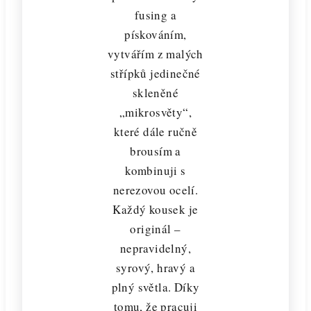
fusing a
pískováním,
vytvářím z malých
střípků jedinečné
skleněné
„mikrosvěty“,
které dále ručně
brousím a
kombinuji s
nerezovou ocelí.
Každý kousek je
originál –
nepravidelný,
syrový, hravý a
plný světla. Díky
tomu, že pracuji