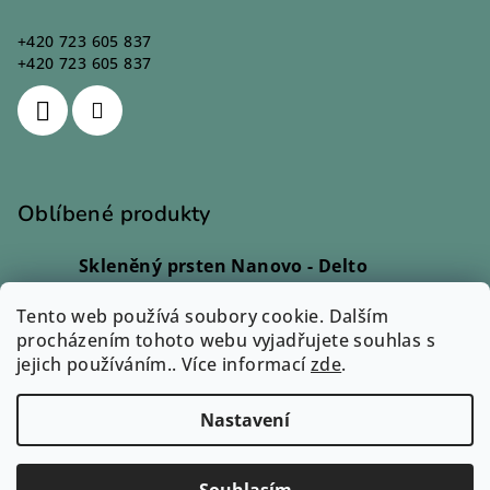
+420 723 605 837
+420 723 605 837
Oblíbené produkty
Skleněný prsten Nanovo - Delto
Ivana Kadlecová
|
Hodnocení produktu je 5 z 5 hvězdiček.
Tento web používá soubory cookie. Dalším
Skleněný prsten - Lio
procházením tohoto webu vyjadřujete souhlas s
Monika Svobodová
|
jejich používáním.. Více informací
Hodnocení produktu je 5 z 5 hvězdiček.
zde
.
Skleněný prsten - Rono
Ilona Dvořáková
|
Nastavení
Hodnocení produktu je 5 z 5 hvězdiček.
Copyright 2026
Zuzum.cz
. Všechna práva vyhrazena.