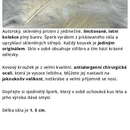
Autorský, skleněný prsten z jedinečné,
limitované, letní
kolekce
plný barev. Šperk vyrábím z pískovaného skla a
upcyklací skleněných střepů. Každý kousek je
jediným
originálem
. Sklo v sobě obsahuje stříbro a tím hází krásné
odlesky.
Kovový kroužek je z velmi kvalitní,
antialergenní chirurgické
oceli
, která je vysoce leštěna. Můžete jej nastavit na
jakoukoliv velikost
, neškrábe a velmi příjemně se nosí.
Dopřejte si ojedinělý šperk, který v sobě uchovává kus léta a
jeho výroba dává smysl.
Délka skla je
1, 5 cm
.