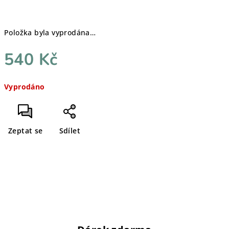
Položka byla vyprodána…
540 Kč
Měrná
Vyprodáno
cena:
Zeptat se
Sdílet