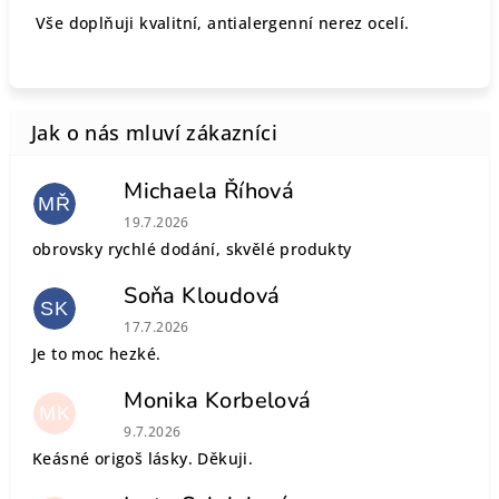
Vše doplňuji kvalitní, antialergenní nerez ocelí.
Michaela Říhová
MŘ
Hodnocení obchodu je 5 z 5 hvězdiček.
19.7.2026
obrovsky rychlé dodání, skvělé produkty
Soňa Kloudová
SK
Hodnocení obchodu je 5 z 5 hvězdiček.
17.7.2026
Je to moc hezké.
Monika Korbelová
MK
Hodnocení obchodu je 5 z 5 hvězdiček.
9.7.2026
Keásné origoš lásky. Děkuji.