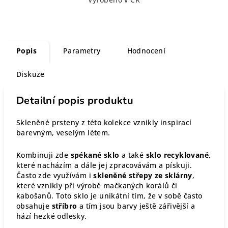
Popis
Parametry
Hodnocení
Diskuze
Detailní popis produktu
Skleněné prsteny z této kolekce vznikly inspirací
barevným, veselým létem.
Kombinuji zde
spékané sklo
a také
sklo recyklované
,
které nacházím a dále jej zpracovávám a pískuji.
Často zde využívám i
skleněné střepy ze sklárny
,
které vznikly při výrobě mačkaných korálů či
kabošanů. Toto sklo je unikátní tím, že v sobě často
obsahuje
stříbro
a tím jsou barvy ještě zářivější a
hází hezké odlesky.