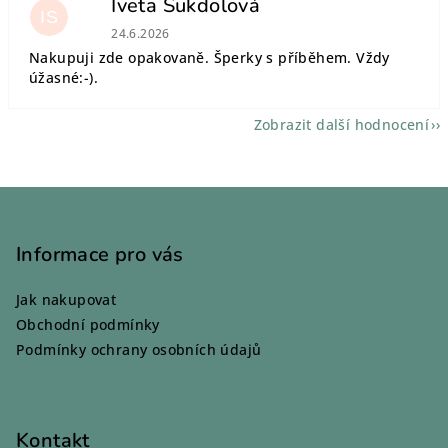
Iveta Sukdolová
IS
Hodnocení obchodu je 5 z 5 hvězdiček.
24.6.2026
Nakupuji zde opakovaně. Šperky s příběhem. Vždy
úžasné:-).
Zobrazit další hodnocení
Z
á
p
Informace pro vás
a
Jak nakupovat
t
Obchodní podmínky
í
Podmínky ochrany osobních údajů
Kontakt