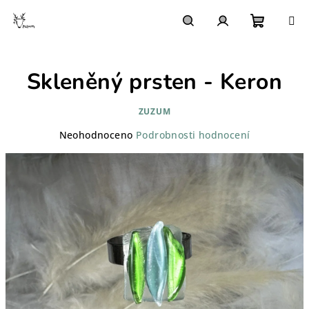
Přejít
na
obsah
Nákupn
Hledat
Přihlášení
Skleněný prsten - Keron
košík
ZUZUM
Průměrné
Neohodnoceno
Podrobnosti hodnocení
hodnocení
produktu
je
0,0
z
5
hvězdiček.